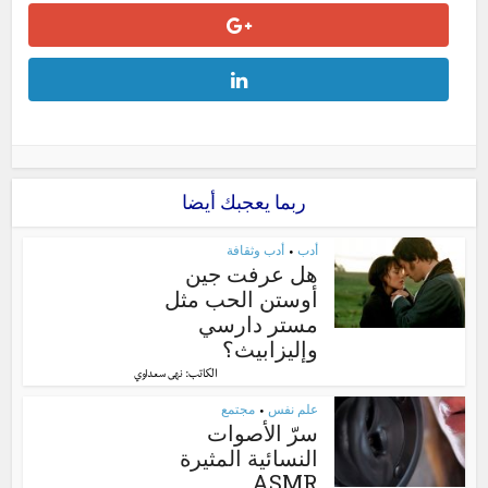
ربما يعجبك أيضا
أدب
أدب وثقافة
•
هل عرفت جين
أوستن الحب مثل
مستر دارسي
وإليزابيث؟
الكاتب:
نهى سعداوي
علم نفس
مجتمع
•
سرّ الأصوات
النسائية المثيرة
ASMR