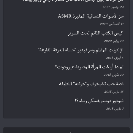
هل عرفت جين أوستن الحب مثل مستر دارسي وإليزابيث؟
24 نوفمبر، 2021
سرّ الأصوات النسائية المثيرة ASMR
11 أغسطس، 2020
كيس الكتب النّائم تحت السرير
20 يوليو، 2020
الإنترنت المظلم وسر فيديو “حساء الغرفة الفارغة”
5 أبريل، 2018
لماذا أربكت المرأة المصرية هيرودوت؟
20 مارس، 2018
قصة حب تشيخوف و”حوتته” اللطيفة
15 مارس، 2018
فيودور دوستويفسكي رسام؟!
7 مارس، 2018