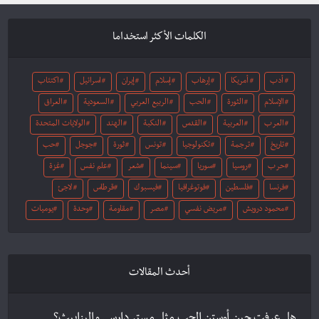
الكلمات الأكثر استخداما
أدب
أمريكا
إرهاب
إسلام
إيران
اسرائيل
اكتئاب
الإسلام
الثورة
الحب
الربيع العربي
السعودية
العراق
العرب
العربية
القدس
النكبة
الهند
الولايات المتحدة
تاريخ
ترجمة
تكنولوجيا
تونس
ثورة
جوجل
حب
حرب
روسيا
سوريا
سينما
شعر
علم نفس
غزة
فرنسا
فلسطين
فوتوغرافيا
فيسبوك
قرطاس
لاجئ
محمود درويش
مريض نفسي
مصر
مقاومة
وحدة
يوميات
أحدث المقالات