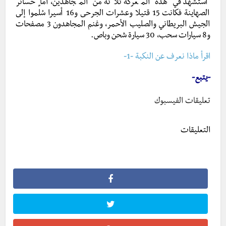
استشهد في هذه المعركة ثلاثة من المجاهدين، أما خسائر
الصهاينة فكانت 15 قتيلا وعشرات الجرحى و16 أسيرا سُلِّموا إلى
الجيش البريطاني والصليب الأحمر، وغنم المجاهدون 3 مصفحات
و8 سيارات سحب، 30 سيارة شحن وباص.
اقرأ ماذا نعرف عن النكبة -1-
-يتبع-
تعليقات الفيسبوك
التعليقات