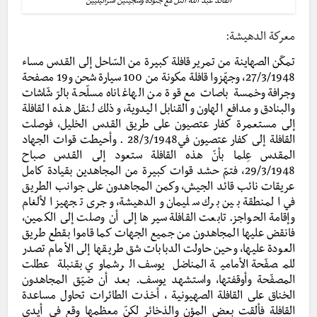
القائد عبد الله التل مع جنوده وسجينين اسرائيليين
معركة الدهيشة:
تمكّن الصهاينة من تمرير قافلة كبيرة من السّاحل إلى القدس مساء
27/3/1948، وجهّزوا قافلة مكونة من 100 سيارة شحن و19 مصفحة
وجرافة وخمسة باصات مع قوة من الهاغاناه مسلّحة بالرّشّاشات
والبنادق ومدافع الهاون والقنابل اليدوية، وذلك لنقل هذه القافلة
إلى مستعمرة كفار عتصيون على طريق القدس الخليل، فوصلت
القافلة إلى كفار عتصيون في28/3/1948 . وأحيطت قوات الجهاد
المقدس عِلما بأنّ هذه القافلة ستعود إلى القدس صباح
29/3/1948، فتمّ حشد قوات كبيرة من المجاهدين بقيادة كامل
عريقات نائب قائد الجيش، وكمن المجاهدون على جوانب الطريق
في المنطقة بين برك سليمان والدهيشة، وجرى تجهيز الألغام
وإقامة الحواجز. تابعت القافلة سيرها إلى أن وصلت إلى الكمين،
فانقض عليها المجاهدون من جميع الجهات كما قاموا بقطع طريق
العودة عليها، وحين حاولت الدبابات شق طريقها إلى الأمام تصدر
للمصفّحة الأمامية المناضل يوسف الرشماوي بقنبلة عطلت
المصفّحة وأوقفتها، واستشهد يوسف. بعد أن ضيّق المجاهدون
الخناق على القافلة الصهيونية ، أخذت الطائرات تحاول مساعدة
القافلة فألقت بعض المؤن والذخائر لكنّ معظمها وقع في أيدي