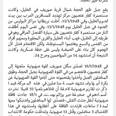
معركة ظهر الحجة:
يقع جبل ظهر الحجة شمال قرية صوريف في الخليل، وكانت
مستعمرة كفار عتصيون مركز تهديد للمسافرين العرب بين بيت
لحم والخليل، وفي 13/1/1948، أخلت بريطانيا مراكز البوليس من
الجنود في جبل الخليل يوم 13/1/1948، وفي نفس اليوم أطلقت
النار من مستعمرة كفار عتصيون على سيارة القنصل العراقي وهو في
طريقه إلى الخليل، فهب أبناء الخليل والقرى المجاورة ومعهم أفراد
من القدس والسبع وهاجموا المستوطنة، ولكن الاقتحام فشل لأن
الهجوم كان بناء على الحماسة وليس على خطة عسكرية، وكانت
النتيجة أن استشهد 14 من المهاجمين وجرح 24.
في 16/1/1948 تصدّى سكّان صوريف لقوة صهيونية متّجهة إلى
كفار عتصيون، فاعتصم من في القوّة الصهيونية بجبل الحجة، وطوّق
المناضلون الجبل وأخذوا يقتحمونه حتى أبادوا القوة الصهيونية عن
بكرة أبيها واستشهد خمسة مناضلين في هذه المعركة، فيما
ذكرت تقارير صهيونية لاحقة أن قتلاهم بلغوا 35 قتيلا نشرت
أسماءهم في صحيفة حيروزالم بوست. في 18/1 جاءت قافلة
صهيونية لنقل جثث القتلى، فتصدّى لها المناضلون واشتبكوا معها
لمدة 7 ساعات، فارتدت القافلة على أعقابها، واستشهد في هذا
الاشتباك 3 مناضلين، وقُتل 13 صهيونيا، وتدخّلت حكومة الانتداب