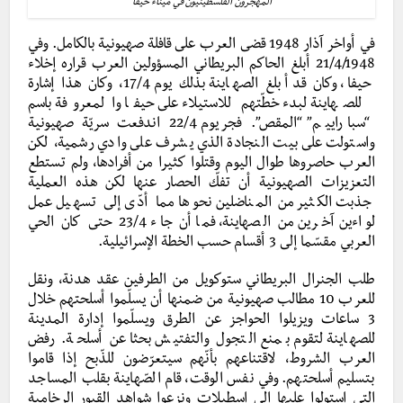
المهجّرون الفلسطينيون في ميناء حيفا
في أواخر آذار 1948 قضى العرب على قافلة صهيونية بالكامل. وفي
21/4/1948 أبلغ الحاكم البريطاني المسؤولين العرب قراره إخلاء
حيفا، وكان قد أبلغ الصهاينة بذلك يوم 17/4، وكان هذا إشارة
للصهاينة لبدء خطّتهم للاستيلاء على حيفا والمعروفة باسم
“سباراييم” “المقص”. فجر يوم 22/4 اندفعت سريّة صهيونية
واستولت على بيت النجادة الذي يشرف على وادي رشمية، لكن
العرب حاصروها طوال اليوم وقتلوا كثيرا من أفرادها، ولم تستطع
التعزيزات الصهيونية أن تفكّ الحصار عنها لكن هذه العملية
جذبت الكثير من المناضلين نحوها مما أدّى إلى تسهيل عمل
لواءين آخرين من الصهاينة، فما أن جاء 23/4 حتى كان الحي
العربي مقسّما إلى 3 أقسام حسب الخطة الإسرائيلية.
طلب الجنرال البريطاني ستوكويل من الطرفين عقد هدنة، ونقل
للعرب 10 مطالب صهيونية من ضمنها أن يسلّموا أسلحتهم خلال
3 ساعات ويزيلوا الحواجز عن الطرق ويسلّموا إدارة المدينة
للصهاينة لتقوم بمنع التجول والتفتيش بحثا عن أسلحة. رفض
العرب الشروط، لاقتناعهم بأنّهم سيتعرّضون للذّبح إذا قاموا
بتسليم أسلحتهم. وفي نفس الوقت، قام الصّهاينة بقلب المساجد
التي استولوا عليها إلى إسطبلات ونزعوا شواهد القبور الرخامية