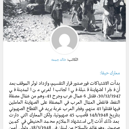
الكاتب:
خالد جمعه
معارك حيفا:
بدأت الاشتباكات فور صدور قرار التقسيم، وازداد توتّر الموقف بعد
أن فجّر الصّهاينة قنبلة في الجانب الغربي من المدينة في
30/12/1947، فقتل 6 عمال عرب وجرح 41، وهم من عمّال مصفاة
النفط، فانقضّ العمّال العرب في المصفاة على الصهاينة العاملين
فيها فقتلوا 41 منهم. وفجّر العرب عربة بريد في القطاع الصهيوني
بتاريخ 14/1/1948 فأصيب 45 صهيونيا، ولكن المعارك التي دارت
بعد ذلك أدّت إلى استشهاد الملازم محمد الحنيطي في كمين
صهيوني وهو عائد بالسلاح من لبنان في 18/3/1948. وتولّى أمين