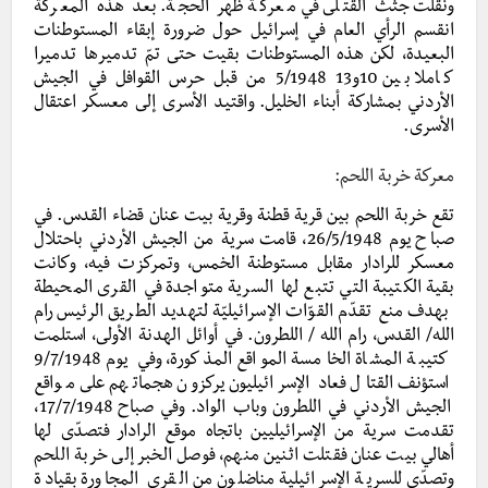
ونقلت جثث القتلى في معركة ظهر الحجة. بعد هذه المعركة
انقسم الرأي العام في إسرائيل حول ضرورة إبقاء المستوطنات
البعيدة، لكن هذه المستوطنات بقيت حتى تمّ تدميرها تدميرا
كاملا بين 10و13 5/1948 من قبل حرس القوافل في الجيش
الأردني بمشاركة أبناء الخليل. واقتيد الأسرى إلى معسكر اعتقال
الأسرى.
معركة خربة اللحم:
تقع خربة اللحم بين قرية قطنة وقرية بيت عنان قضاء القدس. في
صباح يوم 26/5/1948، قامت سرية من الجيش الأردني باحتلال
معسكر للرادار مقابل مستوطنة الخمس، وتمركزت فيه، وكانت
بقية الكتيبة التي تتبع لها السرية متواجدة في القرى المحيطة
بهدف منع تقدّم القوّات الإسرائيليّة لتهديد الطريق الرئيس رام
الله/ القدس، رام الله / اللطرون. في أوائل الهدنة الأولى، استلمت
كتيبة المشاة الخامسة المواقع المذكورة، وفي يوم 9/7/1948
استؤنف القتال فعاد الإسرائيليون يركزون هجماتهم على مواقع
الجيش الأردني في اللطرون وباب الواد. وفي صباح 17/7/1948،
تقدمت سرية من الإسرائيليين باتجاه موقع الرادار فتصدّى لها
أهالي بيت عنان فقتلت اثنين منهم، فوصل الخبر إلى خربة اللحم
وتصدّى للسرية الإسرائيلية مناضلون من القرى المجاورة بقيادة