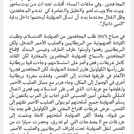
المجاهدين. وفي ساعات المساء أقبلت نجدات من بيت ساحور
وبيت جالا وبيت لحم والخليل والتعامرة كي تدعم المجاهدين،
وظل القتال محتدما بعد أن تسلّل الصهاينة ليحتموا داخل بناية
“النبي دانيال”.
في صباح 30/3 طلب المجاهدون من الصهاينة الاستسلام، وطلبت
القيادة الصهيونية من البريطانيين والصليب الأحمر التدخل، ولكن
البريطانيين رفضوا وأرسلوا عارف العارف وعيسى البندك لإقناع
المجاهدين بالسماح للصهاينة المحاصرين بالمغادرة لكن القائد
كامل عريقات رفض وأصرّ على استسلامهم، وجاءت قوة بريطانية
على رأسها الكولونيل هاربر لنجدة الصهاينة، لكن المجاهدين فجروا
الألغام في طريقها فعادت إلى القدس. وفشلت مفرزة بريطانية
أخرى في الوصول إلى المكان، وجاء هربر مع ممثل الصليب الأحمر
وتفاوضوا مع عريقات الذي أصر على استسلامهم، فجرى اتصال
لاسلكي بالمفتي أمين الحسيني الذي أجاب بأن العرب يكتفون بأن
يسلّم الصهاينة جميع أسلحتهم ثم يتولى الصليب الأحمر نقلهم إلى
القدس. عرض عريقات اقتراح المفتي على الكولونيل فلم يجد بدّا
من قبوله. وفعلا ألقى الصهاينة أسلحتهم كاملة وسلمت إلى
عريقات مع المصفحات التي لم تحرق، وحضرت سيارات من
القدس لنقل الصهاينة تحت إشراف البريطانيين والصليب الأحمر.