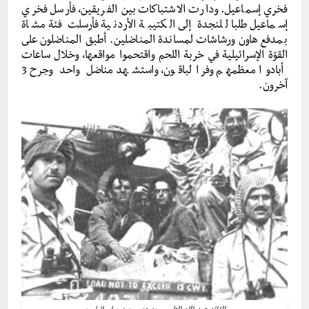
فخري إسماعيل. ودارت الاشتباكات بين الفريقين، فأرسل فخري
إسماعيل طلبا للنجدة إلى الكتيبة الأردنية فأرسلت فئة مشاة
بمدفع هاون ورشاشات لمساندة المناضلين. أطبق المناضلون على
القوّة الإسرائيلية في خربة اللحم واقتحموا مواقعها، وخلال ساعات
أبادوا معظمهم وفر الباقون، واستشهد مناضل واحد وجرح 3
آخرون.