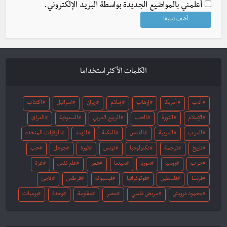
أعلمني بالمواضيع الجديدة بواسطة البريد الإلكتروني.
الكلمات الأكثر استخداما
أدب
أمريكا
إرهاب
إسلام
إيران
اسرائيل
اكتئاب
الإسلام
الثورة
الحب
الربيع العربي
السعودية
العراق
العرب
العربية
القدس
النكبة
الهند
الولايات المتحدة
تاريخ
ترجمة
تكنولوجيا
تونس
ثورة
جوجل
حب
حرب
روسيا
سوريا
سينما
شعر
علم نفس
غزة
فرنسا
فلسطين
فوتوغرافيا
فيسبوك
قرطاس
لاجئ
محمود درويش
مريض نفسي
مصر
مقاومة
وحدة
يوميات