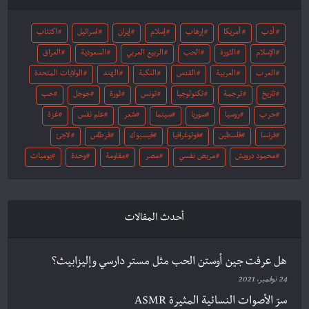
أدب
أمريكا
إرهاب
إسلام
إيران
اسرائيل
اكتئاب
الإسلام
الثورة
الحب
الربيع العربي
السعودية
العراق
العرب
العربية
القدس
النكبة
الهند
الولايات المتحدة
تاريخ
ترجمة
تكنولوجيا
تونس
ثورة
جوجل
حب
حرب
روسيا
سوريا
سينما
شعر
علم نفس
غزة
فرنسا
فلسطين
فوتوغرافيا
فيسبوك
قرطاس
لاجئ
محمود درويش
مريض نفسي
مصر
مقاومة
وحدة
يوميات
أحدث المقالات
هل عرفت جين أوستن الحب مثل مستر دارسي وإليزابيث؟
24 نوفمبر، 2021
سرّ الأصوات النسائية المثيرة ASMR