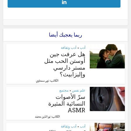
ربما يعجبك أيضا
أدب
أدب وثقافة
•
هل عرفت جين
أوستن الحب مثل
مستر دارسي
وإليزابيث؟
الكاتب:
نهى سعداوي
علم نفس
مجتمع
•
سرّ الأصوات
النسائية المثيرة
ASMR
الكاتب:
نور الدّين محمّد
أدب
أدب وثقافة
•