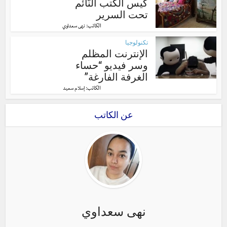
كيس الكتب النّائم
تحت السرير
الكاتب:
نهى سعداوي
تكنولوجيا
الإنترنت المظلم
وسر فيديو “حساء
الغرفة الفارغة”
الكاتب:
إسلام سعيد
عن الكاتب
نهى سعداوي