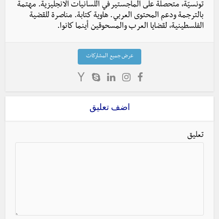
تونسيّة، متحصلة على الماجستير في اللسانيات الانجليزية. مهتمة
بالترجمة ودعم المحتوى العربي. هاوية كتابة. مناصرة للقضية
الفلسطينية، لقضايا العرب والمسحوقين أينما كانوا.
عرض جميع المشاركات
اضف تعليق
تعليق