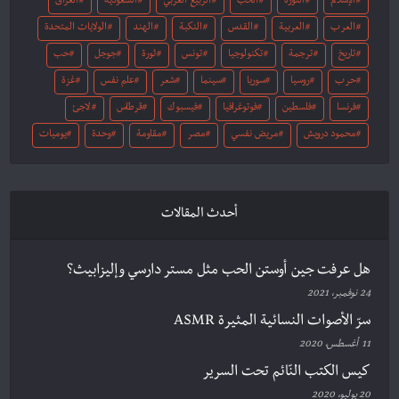
الإسلام
الثورة
الحب
الربيع العربي
السعودية
العراق
العرب
العربية
القدس
النكبة
الهند
الولايات المتحدة
تاريخ
ترجمة
تكنولوجيا
تونس
ثورة
جوجل
حب
حرب
روسيا
سوريا
سينما
شعر
علم نفس
غزة
فرنسا
فلسطين
فوتوغرافيا
فيسبوك
قرطاس
لاجئ
محمود درويش
مريض نفسي
مصر
مقاومة
وحدة
يوميات
أحدث المقالات
هل عرفت جين أوستن الحب مثل مستر دارسي وإليزابيث؟
24 نوفمبر، 2021
سرّ الأصوات النسائية المثيرة ASMR
11 أغسطس، 2020
كيس الكتب النّائم تحت السرير
20 يوليو، 2020