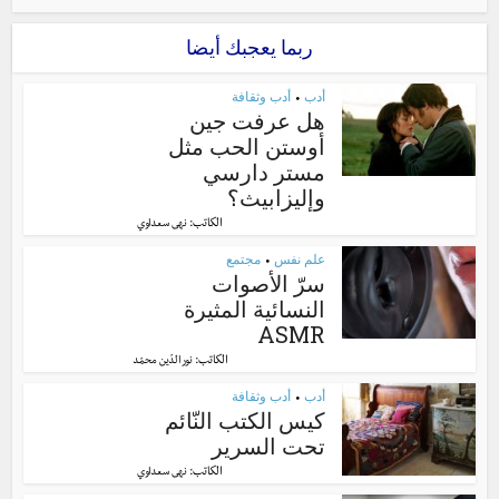
ربما يعجبك أيضا
أدب
أدب وثقافة
•
هل عرفت جين
أوستن الحب مثل
مستر دارسي
وإليزابيث؟
الكاتب:
نهى سعداوي
علم نفس
مجتمع
•
سرّ الأصوات
النسائية المثيرة
ASMR
الكاتب:
نور الدّين محمّد
أدب
أدب وثقافة
•
كيس الكتب النّائم
تحت السرير
الكاتب:
نهى سعداوي