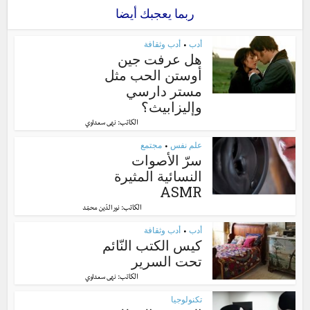
ربما يعجبك أيضا
أدب
أدب وثقافة
•
هل عرفت جين
أوستن الحب مثل
مستر دارسي
وإليزابيث؟
الكاتب:
نهى سعداوي
علم نفس
مجتمع
•
سرّ الأصوات
النسائية المثيرة
ASMR
الكاتب:
نور الدّين محمّد
أدب
أدب وثقافة
•
كيس الكتب النّائم
تحت السرير
الكاتب:
نهى سعداوي
تكنولوجيا