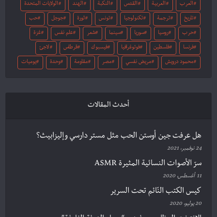
العرب
العربية
القدس
النكبة
الهند
الولايات المتحدة
تاريخ
ترجمة
تكنولوجيا
تونس
ثورة
جوجل
حب
حرب
روسيا
سوريا
سينما
شعر
علم نفس
غزة
فرنسا
فلسطين
فوتوغرافيا
فيسبوك
قرطاس
لاجئ
محمود درويش
مريض نفسي
مصر
مقاومة
وحدة
يوميات
أحدث المقالات
هل عرفت جين أوستن الحب مثل مستر دارسي وإليزابيث؟
24 نوفمبر، 2021
سرّ الأصوات النسائية المثيرة ASMR
11 أغسطس، 2020
كيس الكتب النّائم تحت السرير
20 يوليو، 2020