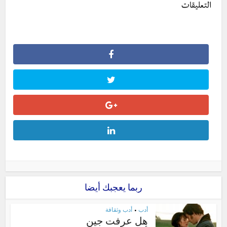
التعليقات
ربما يعجبك أيضا
أدب
أدب وثقافة
•
هل عرفت جين