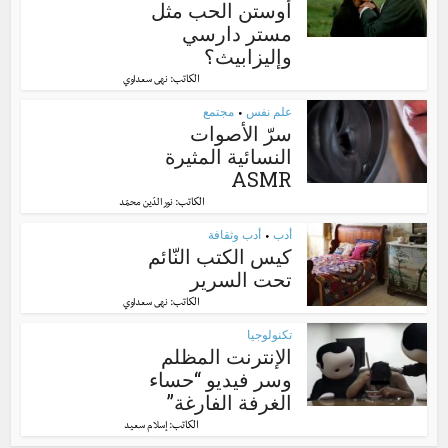
أوستن الحب مثل
مستر دارسي
وإليزابيث؟
الكاتب:
نهى سعداوي
علم نفس
مجتمع
•
سرّ الأصوات
النسائية المثيرة
ASMR
الكاتب:
نور الدّين محمّد
أدب
أدب وثقافة
•
كيس الكتب النّائم
تحت السرير
الكاتب:
نهى سعداوي
تكنولوجيا
الإنترنت المظلم
وسر فيديو “حساء
الغرفة الفارغة”
الكاتب:
إسلام سعيد