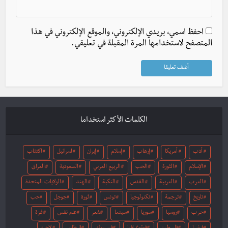
احفظ اسمي، بريدي الإلكتروني، والموقع الإلكتروني في هذا
المتصفح لاستخدامها المرة المقبلة في تعليقي.
الكلمات الأكثر استخداما
أدب
أمريكا
إرهاب
إسلام
إيران
اسرائيل
اكتئاب
الإسلام
الثورة
الحب
الربيع العربي
السعودية
العراق
العرب
العربية
القدس
النكبة
الهند
الولايات المتحدة
تاريخ
ترجمة
تكنولوجيا
تونس
ثورة
جوجل
حب
حرب
روسيا
سوريا
سينما
شعر
علم نفس
غزة