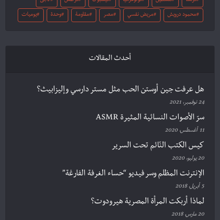
فرنسا
فلسطين
فوتوغرافيا
فيسبوك
قرطاس
لاجئ
محمود درويش
مريض نفسي
مصر
مقاومة
وحدة
يوميات
أحدث المقالات
هل عرفت جين أوستن الحب مثل مستر دارسي وإليزابيث؟
24 نوفمبر، 2021
سرّ الأصوات النسائية المثيرة ASMR
11 أغسطس، 2020
كيس الكتب النّائم تحت السرير
20 يوليو، 2020
الإنترنت المظلم وسر فيديو “حساء الغرفة الفارغة”
5 أبريل، 2018
لماذا أربكت المرأة المصرية هيرودوت؟
20 مارس، 2018