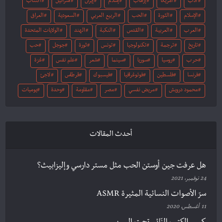
أدب
أمريكا
إرهاب
إسلام
إيران
اسرائيل
اكتئاب
الإسلام
الثورة
الحب
الربيع العربي
السعودية
العراق
العرب
العربية
القدس
النكبة
الهند
الولايات المتحدة
تاريخ
ترجمة
تكنولوجيا
تونس
ثورة
جوجل
حب
حرب
روسيا
سوريا
سينما
شعر
علم نفس
غزة
فرنسا
فلسطين
فوتوغرافيا
فيسبوك
قرطاس
لاجئ
محمود درويش
مريض نفسي
مصر
مقاومة
وحدة
يوميات
أحدث المقالات
هل عرفت جين أوستن الحب مثل مستر دارسي وإليزابيث؟
24 نوفمبر، 2021
سرّ الأصوات النسائية المثيرة ASMR
11 أغسطس، 2020