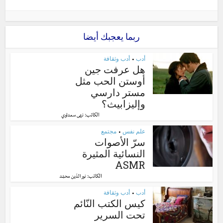
ربما يعجبك أيضا
أدب
أدب وثقافة
•
هل عرفت جين
أوستن الحب مثل
مستر دارسي
وإليزابيث؟
الكاتب:
نهى سعداوي
علم نفس
مجتمع
•
سرّ الأصوات
النسائية المثيرة
ASMR
الكاتب:
نور الدّين محمّد
أدب
أدب وثقافة
•
كيس الكتب النّائم
تحت السرير