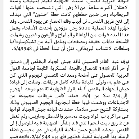
البوابة الغربية للقدس. استعد الصهاينة للقيام بعمليات واسعة
لاحتلال أكبر مساحة من الأرض التي تنسحب منها القوات
البريطانية، ومن ضمن خططهم كانت خطة “خشون” التي تهدف
إلى فتح طريق القدس ـ تل أبيب وفك الحصار عن يهود القدس. وقد
جهّزوا لهذه العملية 5000 رجل مزوّدين بأحدث الأسلحة، وشمل
هذا العدد قوات من الهاغانا والبالماخ والأرغون وشتيرن وشملت
الأسلحة دبابات خفيفة ومصفحات وبنادق آلية من تشيكوسلوفاكيا
وسلطات الانتداب البريطاني. تقرَّر أن تبدأ الخطة في 6/4/1948.
توجّه عبد القادر الحسيني قائد جيش الجهاد المقدّس إلى دمشق
أواخر آذار 1948 للاتصال باللّجنة العسكريّة التّابعة لجامعة الدول
العربية للحصول على أسلحة ومعدات للتصدي للهجوم الذي كان
على علم به، وتولّى القيادة مكانه كامل عريقات. وصلت إلى قيادة
جيش الجهاد المقدس أنباء بقرار الصّهاينة تقديم موعد الهجوم
إلى 2/4 بدلا من 6/4. فعقد كامل عريقات مجموعة من
الاجتماعات ووضعت فيها خطة لمجابهة الهجوم الصهيوني وذلك
بمشاركة الشيخ حسن سلامة. حشدت قيادة جيش الجهاد قواتها
على مراكز باب الواد وبيت محسير والقسطل وساريس، ولم تغفل
عن طريق بيت لحم الذي قد يفكّر الصهاينة فيه للوصول إلى
القدس. وحشد الشيخ حسن سلامة القوات في دير محيسن قضاء
الرملة. بدأ الصهاينة تنفيذ خطتهم ظهر يوم 2/4/1948، فاتجه قسم