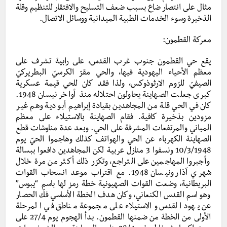
مثال على انتصار ضاع بسبب ضعف التسليح والافتقار للتنظيم وقلة
الذخيرة وسوء الخدمات الطبية الميدانية ووسائل الاتصال.
معركة القطمون:
يقع حي القطمون جنوب غرب القدس، على رابية تشرف على
معظم الأحياء اليهودية فيها، والحي مقرّ الكرسيّ البطريركيّ
الصيفيّ للرّوم الارثوذوكس، ولذا فقد كان للحي قيمة عسكرية
كبرى جعلت الصهاينة يحاولون احتلاله منذ أواخر نيسان 1948.
كان في الحي قلة من المجاهدين بقيادة إبراهيم أبو دية وهم غير
مزودين بذخيرة كافية. فقام الصهاينة بالاستيلاء على معظم
المباني والمرتفعات المشرفة على الحي. وبعد عدة مناوشات قطع
الصهاينة الكهرباء عن الحي والهواتف كذلك وهاجموا الحيّ يوم
10/3/1948 ونسفوا 3 منازل عربية لكن المجاهدين دافعوا ببسالة
وأجبروا المهاجمين على التراجع، وتكرّر ذلك أكثر من مرة خلال
شهري آذار ونيسان 1948. مع اقتراب موعد انسحاب القوات
البريطانية، وضعت القوات الصهيونية خطة رمز لها باسم “يبوس”
وهو اسم القدس الكنعاني، وكان هدف الخطة الأساسي فكّ الحصار
عن يهود القدس والاستيلاء على مجموعة مناطق في المرحلة
الأولى من الخطة من ضمنها القطمون. بدأ الهجوم يوم 27/4 على