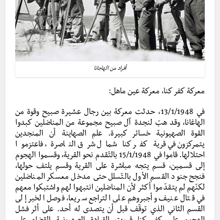
أفراد من الهاجانا
معركة كفر كنا، معركة عين ماهل:
في 13/1/1948، حدثت معركة بين رجال عشيرة صبيح وقوة من
الهاغانا، وقد هبّ لنجدة آل صبيح مجموعة من المناضلين كبدوا
القوة الصهيونية خسائر كبيرة. علم الصهاينة أن المنجدين
يتمركزون في قرية كفر كنا شمال شرق الناصرة، فاعتزموا
احتلالها. قاموا في 15/1/1948 بالتّقدم نحو القرية، وقسموا الهجوم
إلى قسمين، قسم يتجه مباشرة على القرية وقسم يلتف حولها،
فنجح جنود القسم الأول بالتّسلل حتى مدخل معسكر المناضلين
لكنّهم لم يتقدّموا أكثر لأن المناضلين انتبهوا لهم واشتبكوا معهم
في قتال عنيف وأجبروهم على التراجع سريعا، فوصل الخبر إلى
القسم الثاني الذي توقّف قبل أن يتصدى له أحد. على أثر فشل