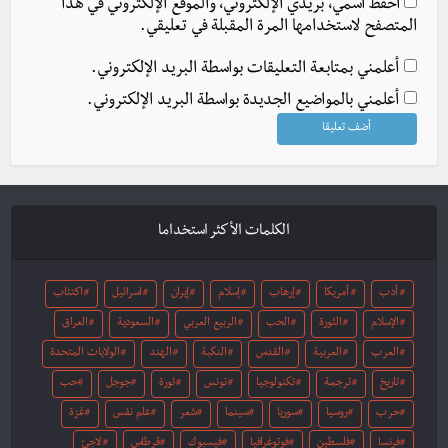
احفظ اسمي، بريدي الإلكتروني، والموقع الإلكتروني في هذا
المتصفح لاستخدامها المرة المقبلة في تعليقي.
أعلمني بمتابعة التعليقات بواسطة البريد الإلكتروني.
أعلمني بالمواضيع الجديدة بواسطة البريد الإلكتروني.
الكلمات الأكثر استخداما
أدب
أمريكا
إرهاب
إسلام
إيران
اسرائيل
اكتئاب
الإسلام
الثورة
الحب
الربيع العربي
السعودية
العراق
العرب
العربية
القدس
النكبة
الهند
الولايات المتحدة
تاريخ
ترجمة
تكنولوجيا
تونس
ثورة
جوجل
حب
حرب
روسيا
سوريا
سينما
شعر
علم نفس
غزة
فرنسا
فلسطين
فوتوغرافيا
فيسبوك
قرطاس
لاجئ