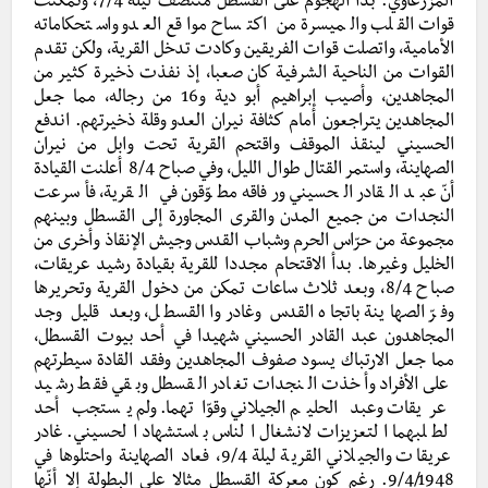
المزرعاوي. بدأ الهجوم على القسطل منتصف ليلة 7/4، وتمكّنت
قوات القلب والميسرة من اكتساح مواقع العدو واستحكاماته
الأمامية، واتصلت قوات الفريقين وكادت تدخل القرية، ولكن تقدم
القوات من الناحية الشرفية كان صعبا، إذ نفذت ذخيرة كثير من
المجاهدين، وأصيب إبراهيم أبو دية و16 من رجاله، مما جعل
المجاهدين يتراجعون أمام كثافة نيران العدو وقلة ذخيرتهم. اندفع
الحسيني لينقذ الموقف واقتحم القرية تحت وابل من نيران
الصهاينة، واستمر القتال طوال الليل، وفي صباح 8/4 أعلنت القيادة
أنّ عبد القادر الحسيني ورفاقه مطوّقون في القرية، فأسرعت
النجدات من جميع المدن والقرى المجاورة إلى القسطل وبينهم
مجموعة من حرّاس الحرم وشباب القدس وجيش الإنقاذ وأخرى من
الخليل وغيرها. بدأ الاقتحام مجددا للقرية بقيادة رشيد عريقات،
صباح 8/4، وبعد ثلاث ساعات تمكن من دخول القرية وتحريرها
وفرّ الصهاينة باتجاه القدس وغادروا القسطل، وبعد قليل وجد
المجاهدون عبد القادر الحسيني شهيدا في أحد بيوت القسطل،
مما جعل الارتباك يسود صفوف المجاهدين وفقد القادة سيطرتهم
على الأفراد وأخذت النجدات تغادر القسطل وبقي فقط رشيد
عريقات وعبد الحليم الجيلاني وقوّاتهما. ولم يستجب أحد
لطلبهما التعزيزات لانشغال الناس باستشهاد الحسيني. غادر
عريقات والجيلاني القرية ليلة 9/4، فعاد الصهاينة واحتلوها في
9/4/1948. رغم كون معركة القسطل مثالا على البطولة إلا أنّها