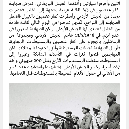
اثنين وأحرقوا سيارتين وأنقذها الجيش البريطاني. تعرّض صهاينة
كفار عتصيون في 6/5 لقافلة عربية متجهة إلى الخليل فحضرت
نجدة من الجيش الأردني وأمطرت كفار عتصيون بالنيران فاضطر
الصهاينة إلى التراجع، لكنهم تعرضوا في اليوم التالي لقافلة قادمة
من الخليل فتصدى لها الجيش الأردني، ولكن الصهاينة استمروا في
عدوانهم. في 13/5/1948 هاجم الجيش الأردني ومجموعة من
المناضلين بالهجوم على كفار عتصيون والمستوطنات المجاورة،
فأرسل الصهاينة نجدات للمستوطنة وأنزلوا جنودا بالمظلات، لكن
المهاجمين فتحوا ثغرات في الأسلاك الشائكة وعبروا إلى
المستوطنة. سقطت المستعمرات الأربع وقتل 200 صهيوني وأخذ
287 أسيرا، وخسر الجيش الأردني 14 شهيدا واستشهد عدد كبير
من الأهالي في حقول الألغام المحيطة بالمستوطنات قبل اقتحامها.