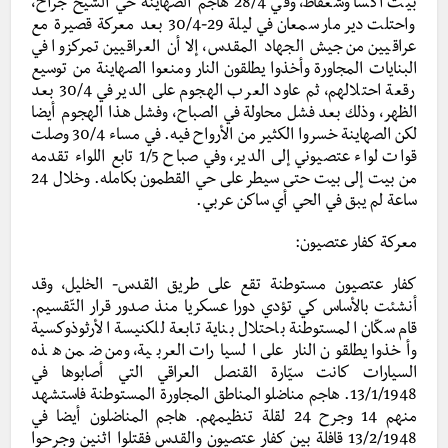
بيت اكسا وشعفاط، وفي 28/4 هاجم الصهاينة حي الشيخ جراح،
واحتلت دير مار سمعان في ليلة 29-30/4 بعد معركة قصيرة مع
عراقيين من جيش الجهاد المقدس، إلا أن العراقيين تمركزوا في
البنايات المجاورة وأخذوا يطلقون النار ومنعوا الصهاينة من توسيع
رقعة احتلالهم، ثم عاود العرب الهجوم على الدير في 30/4 بعد
الظهر، وذلك بعد فشل محاولة في الصباح، وفشل هذا الهجوم أيضا
لكن الصهاينة خسروا الكثير من الأرواح فيه. في مساء 30/4 وصلت
قوات لواء عتصيوني إلى الدير، وفي صباح 1/5 تابع اللواء تقدمه
من بيت إلى بيت حتى سيطر على حي القطمون بكامله. وخلال 24
ساعة لم يبق في الحي أي ساكن عربي.
معركة كفار عتصيون:
كفار عتصيون مستوطنة تقع على طريق القدس- الخليل، وقد
أنشئت بالأساس كي تؤدي دورا عسكريا منذ صدور قرار التّقسيم.
قام سكّان المستوطنة باحتلال بناية تابعة للكنيسة الأرثوذوكسية
وأخذوا يطلقون النار على السيارات العربية، ومن ضمن هذه
السيارات كانت سيّارة القنصل العراقي التي أصابوها في
13/1/1948. هاجم مناضلو المناطق المجاورة المستوطنة فاستشهد
منهم 14 وجرح 24 لقلة تنظيمهم. هاجم المناضلون أيضا في
13/2/1948 قافلة بين كفار عتصيون والقدس فقتلوا اثنين وجرحوا