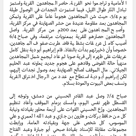
الأمامية وتراجعوا نحو القرية. حاصر المجاهدون القرية واستمرّ
تبادل النّار طوال الليل، فيما استمرّت النجدات في الوصول طيلة
يوم 5/4، حيث شن المجاهدون هجوماً عاماً على القرية وتمكن
المجاهدون بعد مقاومة عنيدة من حشر الصهاينة في مركز القرية،
وأصبح المجاهدون على بعد 200م من مركز القرية. واصل
المجاهدون حصارهم للقرية بمعنويات مرتفعة، وفي صباح 6/4
أصيب كامل عريقات بشظية فاضطربت صفوف المجاهدين،
خصوصاً وأن ذخيرتهم بدأت بالنفاذ. قام إبراهيم أبو دية بنقل كامل
عريقات على ظهره إلى قرية صوبا ثم عاد ليجمع شمل المجاهدين
منهياً حالة الفوضى وقادهم على هجوم جديد يعاونه عبد الحليم
الجيلاني. مال الموقف لصالح الصهاينة بعد وصول نجدات إليهم،
لكن إبراهيم أبو دية استطاع مع عدد من الرجال اختراق القرية
ونسف بعض البيوت والعودة بسلام.
صباح 7/4 وصل عبد القادر الحسيني من دمشق، وتوجّه إلى
القسطل ظهر نفس اليوم، وأمسك بزمام الموقف وأعاد تنظيم
المجاهدين. وزّع الحسيني القوات على أربعة محاور بقيادته ونيابة
كل من حافظ بركات وهارون بن جازي وعبد الله العمري وعلي
الموسوس، كل شخص على جهة وبقيادته العامة. ورابطت
مجموعات مقابلة للإسناد بقيادة صبحي أبو جبارة وعبد الفتاح