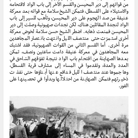
من قواتهم إلى دير المحيسن والقسم الآخر إلى باب الواد لاقتحامه
والاستيلاء على القسطل، فتمكن الشيخ سلامة مع قواته بعد معركة
عنيفة من صد الهجوم على دير المحيسن، وتأهب للسير إلى باب
الواد لنجدة المقاتلين هناك، لكن نجدات صهيونية وصلت إلى دير
المحيسن فمنعت ذهابه. اضطر الشيخ حسن سلامة لخوض معركة
أخرى استمرّت حتى منتصف الليل وانتهت بانتصار المجاهدين
مرة أخرى. أما القسم الثاني من القوات الصهيونية، فقد اشتبك
معه المجاهدون في معركة عنيفة دامت ساعتين ونصف، تمكن
بعدها الصهاينة من اقتحام باب الواد نتيجة تفوّقهم السّاحق في
العدد والعدة، وتقدموا في المساء إلى مشارف قرية القسطل،
وهاجموها عند منتصف الليل فدافع عنها أبناؤها حتى نفذت
ذخيرتهم فتمكن الصهاينة من احتلالها وبدأوا في تحصينها على
الفور.