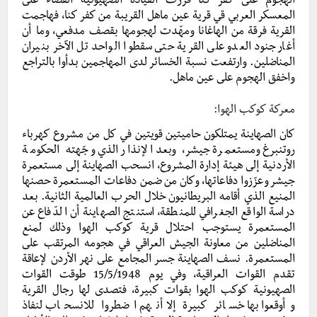
الهجوم على كفر كنا قررت القيادة الصهيونية القضاء على
المعسكر العربي قي قرية عين ماهل القريبة من كفر كنا، فهاجمت
القرية فرقة من الهاغانا ومهّدت لهجومها بقصف مدفعي، وما أن
أغار جنود العدو على القرية حتى سقطوا الواحد تل الآخر بنيران
المناضلين. وارتفعت نسبة الخسائر لدى المهاجمين بدأوا بالتراجع
واخفق الهجوم على عين ماهل.
معركة كوكب الهوا:
كان الصهاينة يمتلكون حاميتين قويتين في كل من مشروع كهرباء
روتنبرغ ومستعمرة جيشر، وبعد الإنذار الذي وجّهته الحكومة
الأردنية إلى هيئة إدارة المشروع، انسحب الصهاينة إلى مستعمرة
جيشر وعزّزوا دفاعاتها، وكان من ضمن دفاعات المستعمرة حصنها
المنيع الذي أقامه البريطانيون خلال الحرب العالمية الثانية. بعد
دراسة الواقع الجغرافي للمنطقة، استنتج الصهاينة أن الدّفاع عن
المستعمرة يستوجب احتلال قرية كوكب الهوا وذلك لمنع
المناضلين من معاونة الجيش العراقي في هجومه المرتقب على
المستعمرة. نسف الصهاينة جسر المجامع على نهر الأردن لإعاقة
تقدم القوات العراقية، وفي يوم 15/5/1948 طوقت القوات
الصهيونية كوكب الهوا بقوات كبيرة، فتصدى لها رجال القرية
وأوقعوا بها خسائر كبيرة إلا أنهم اضطروا للانسحاب لنفاذ