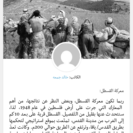
الكاتب:
خالد جمعه
معركة القسطل:
ربما تكون معركة القسطل، وبغض النظر عن نتائجها، من أهم
المعارك التي جرت على أرض فلسطين في عام 1948، لذا،
سنتحدث عنها بقليل من التّفصيل. القسطل قرية على بعد 10كم
إلى الغرب من مدينة القدس، تمتّعت بموقع استراتيجي لتحكمها
بطريق القدس/ يافا، وترتفع عن الطريق حوالي 200م. وكانت تعدّ