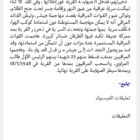
ذخيرتهم، فدخل الصهاينة القرية فور إخلائها، وفي تلك الأثناء
تمكّنت سريّة عراقية من عبور النهر وإقامة جسر تحت جنح الظلام،
وتوالى عبور القوات العراقية بقصد مهاجمة جيشر، وتيقن القائد
العراقي أنه لا يمكن مهاجمة المستوطنة دون استعادة كوكب الهوا،
فكلّف سرية بمهاجمتها، ونجحت السرية في تحرير القرية بعد
معركة عنيفة تكبد فيها الطرفان خسائر كبيرة. هاجمت القوات
العراقية المستعمرة عدة مرّات دون أن تتمكّن من استعادتها، وقد
استمرّ وصول النجدات إلى جيشر من قبل الصهاينة، وهاجموا
العراقيين بعنف، فسقط منهم 23 شهيدا بينهم الرئيس الأوّل طالب
العزاوي، وانسحب العراقيون بعدها من القرية في 18/5/1948
وبعدها سيطر الصهاينة على القرية نهائيا.
-يتبع-
تعليقات الفيسبوك
التعليقات