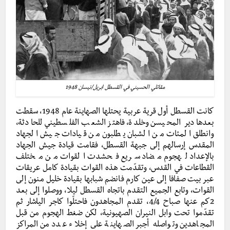
مقاتلي الحسيني في القسطل ابريل/نيسان 1948
كانت القسطل أول قرية عربية يحتلها الصهاينة عام 1948، سقطت
بعدها دير المحيسن وخلدة، فاهتز الشعب الفلسطيني للحادثة،
وانطلق المئات من الشبان يطلبون من قيادات جيش الجهاد
المقدس إرسالهم إلى جبهة القسطل، فقامت قيادة جيش الجهاد
بالإعداد لهجوم مضاد سريع فحشدت القوات من مختلف
القطاعات في القدس، وتقدّمت هذه القوات بقيادة كامل عريقات
عبر بيت صفافا إلى عين كارم فانضم شبابها بقيادة خليل منون إلى
القوات، وتابع الجميع التقدم باتجاه القسطل ليلا، ووصلوا إلى بعد
2كم عنها صباح 4/4، تقدم المجاهدون فاحتلّوا كاجر الياشار ثم
تقدّموا تحت وابل النيران الصهيونية، لكن ضغط الهجوم من قبل
المجاهدين وتواصله أجبر الصهاينة على إخلاء عدد من المراكز