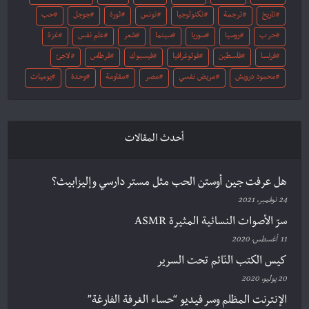
تاريخ
ترجمة
تكنولوجيا
تونس
ثورة
جوجل
حب
حرب
روسيا
سوريا
سينما
شعر
علم نفس
غزة
فرنسا
فلسطين
فوتوغرافيا
فيسبوك
قرطاس
لاجئ
محمود درويش
مريض نفسي
مصر
مقاومة
وحدة
يوميات
أحدث المقالات
هل عرفت جين أوستن الحب مثل مستر دارسي وإليزابيث؟
24 نوفمبر، 2021
سرّ الأصوات النسائية المثيرة ASMR
11 أغسطس، 2020
كيس الكتب النّائم تحت السرير
20 يوليو، 2020
الإنترنت المظلم وسر فيديو “حساء الغرفة الفارغة”