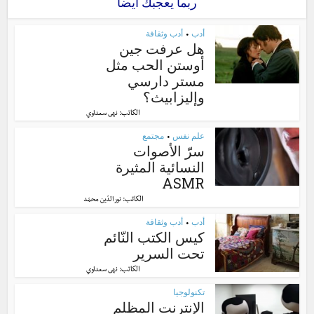
ربما يعجبك أيضا
أدب
أدب وثقافة
•
هل عرفت جين
أوستن الحب مثل
مستر دارسي
وإليزابيث؟
الكاتب:
نهى سعداوي
علم نفس
مجتمع
•
سرّ الأصوات
النسائية المثيرة
ASMR
الكاتب:
نور الدّين محمّد
أدب
أدب وثقافة
•
كيس الكتب النّائم
تحت السرير
الكاتب:
نهى سعداوي
تكنولوجيا
الإنترنت المظلم