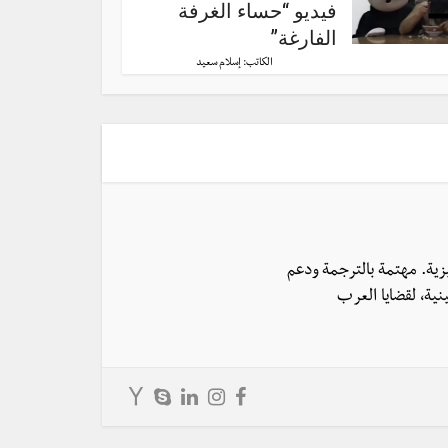
فيديو “حساء الغرفة
الفارغة”
الكاتب:
إسلام سعيد
يزية. مهتمة بالترجمة ودعم
نية، لقضايا العرب