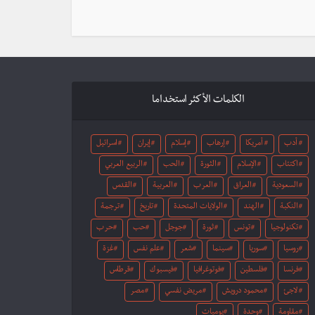
الكلمات الأكثر استخداما
أدب
أمريكا
إرهاب
إسلام
إيران
اسرائيل
اكتئاب
الإسلام
الثورة
الحب
الربيع العربي
السعودية
العراق
العرب
العربية
القدس
النكبة
الهند
الولايات المتحدة
تاريخ
ترجمة
تكنولوجيا
تونس
ثورة
جوجل
حب
حرب
روسيا
سوريا
سينما
شعر
علم نفس
غزة
فرنسا
فلسطين
فوتوغرافيا
فيسبوك
قرطاس
لاجئ
محمود درويش
مريض نفسي
مصر
مقاومة
وحدة
يوميات