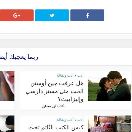
ربما يعجبك أيض
أدب
أدب وثقافة
•
هل عرفت جين أوستن
الحب مثل مستر دارسي
وإليزابيث؟
الكاتب:
نهى سعداوي
أدب
أدب وثقافة
•
كيس الكتب النّائم تحت