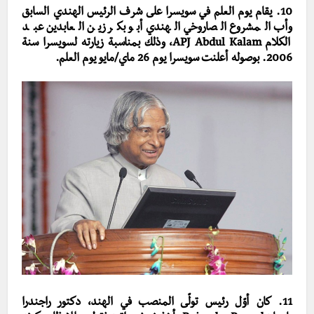
10. يقام يوم العلم في سويسرا على شرف الرئيس الهندي السابق
وأب المشروع الصاروخي الهندي أبو بكر زين العابدين عبد
الكلام APJ Abdul Kalam، وذلك بمناسبة زيارته لسويسرا سنة
2006. بوصوله أعلنت سويسرا يوم 26 ماي/مايو يوم العلم.
11. كان أوّل رئيس تولّى المنصب في الهند، دكتور راجندرا