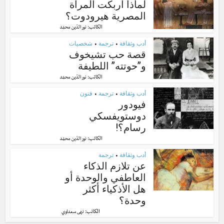
لماذا أربكت المرأة
المصرية هيرودوت؟
الكاتب:
نور الدّين محمّد
أدب وثقافة
ترجمة
شخصيات
•
•
قصة حب تشيخوف
و”حوتته” اللطيفة
الكاتب:
نور الدّين محمّد
أدب وثقافة
ترجمة
فنون
•
•
فيودور
دوستويفسكي
رسام؟!
الكاتب:
نور الدّين محمّد
أدب وثقافة
ترجمة
•
عن تلازم الذكاء
العاطفي والوحدة أو
هل الأذكياء أكثر
وحدة؟
الكاتب:
نهى سعداوي