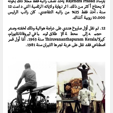
بارساد Rajendra Prasad يأخذ نصف راتبه فقط معللا ذلك بكونه
لا يحتاج أكثر من ذلك. اثر نهاية ولاياته الرئاسية التي دامت 12
سنة، أخذ فقط 25% من راتبه التقاعدي. كان راتب الرئيس
10.000 روبية آنذاك.
12. تم نقل أوّل صاروخ هندي على دراجة هوائية وذلك لخفته وصغر
حجمه إلى محطة الإطلاق ثومبا في
ثيروفانانثابورام،
كيرلا/Thiruvananthapuram Kerala سنة 1963. أمّا أول قمر
اصطناعي فقد نقل على عربة تجرها الثيران سنة 1981.