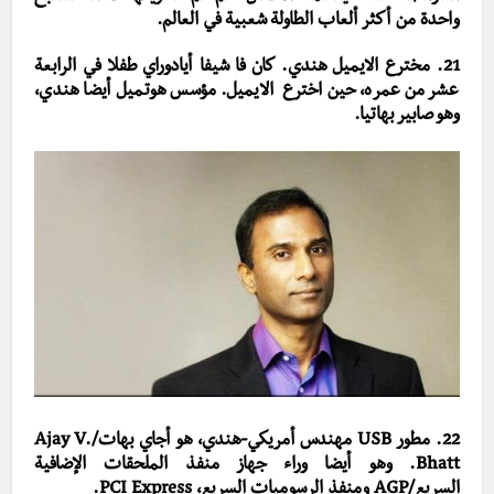
واحدة من أكثر ألعاب الطاولة شعبية في العالم.
21. مخترع الايميل هندي. كان فا شيفا أيادوراي طفلا في الرابعة
عشر من عمره، حين اخترع الايميل. مؤسس هوتميل أيضا هندي،
وهو صابير بهاتيا.
22. مطور USB مهندس أمريكي-هندي، هو أجاي بهات/Ajay V.
Bhatt. وهو أيضا وراء جهاز منفذ الملحقات الإضافية
السريع/
AGP ومنفذ الرسوميات السريع، PCI Express.