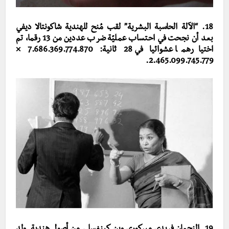
18. “الآلة الحاسبة البشرية” لقب مُنح للهندية شا
كونتالا ديفي
بعد أن نجحت في احتساب عمليّة ضرب عددين من 13 رقما، تم
اختيارهما عشوائيا في 28 ثانية: 7.686.369.774.870 ×
2.465.099.745.779.