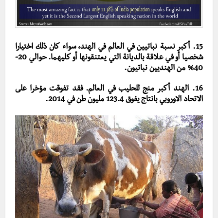
15. أكبر نسبة نباتيين في العالم في الهند، سواء كان ذلك اختيارا
شخصيا أو في علاقة بالديانة التي يعتنقونها أو كليهما. حوالي 20-
40% من الهنديين نباتيون.
16. الهند أكبر منج للحليب في العالم. فقد تفوقت مؤخرا على
الاتحاد الاوروبي بانتاج يفوق 123.4 مليون طن في 2014.