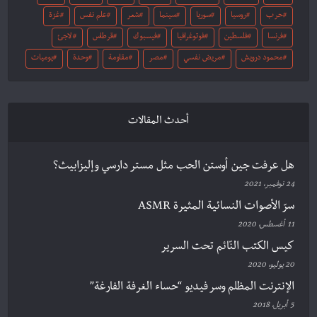
حرب
روسيا
سوريا
سينما
شعر
علم نفس
غزة
فرنسا
فلسطين
فوتوغرافيا
فيسبوك
قرطاس
لاجئ
محمود درويش
مريض نفسي
مصر
مقاومة
وحدة
يوميات
أحدث المقالات
هل عرفت جين أوستن الحب مثل مستر دارسي وإليزابيث؟
24 نوفمبر، 2021
سرّ الأصوات النسائية المثيرة ASMR
11 أغسطس، 2020
كيس الكتب النّائم تحت السرير
20 يوليو، 2020
الإنترنت المظلم وسر فيديو “حساء الغرفة الفارغة”
5 أبريل، 2018