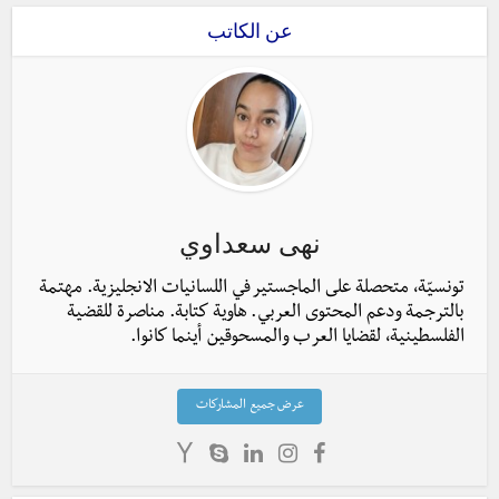
عن الكاتب
نهى سعداوي
تونسيّة، متحصلة على الماجستير في اللسانيات الانجليزية. مهتمة
بالترجمة ودعم المحتوى العربي. هاوية كتابة. مناصرة للقضية
الفلسطينية، لقضايا العرب والمسحوقين أينما كانوا.
عرض جميع المشاركات