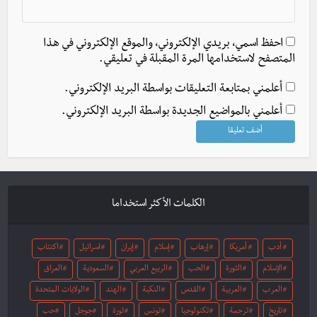
احفظ اسمي، بريدي الإلكتروني، والموقع الإلكتروني في هذا
المتصفح لاستخدامها المرة المقبلة في تعليقي.
أعلمني بمتابعة التعليقات بواسطة البريد الإلكتروني.
أعلمني بالمواضيع الجديدة بواسطة البريد الإلكتروني.
الكلمات الأكثر استخداما
أدب
أمريكا
إرهاب
إسلام
إيران
اسرائيل
اكتئاب
الإسلام
الثورة
الحب
الربيع العربي
السعودية
العراق
العرب
العربية
القدس
النكبة
الهند
الولايات المتحدة
تاريخ
ترجمة
تكنولوجيا
تونس
ثورة
جوجل
حب