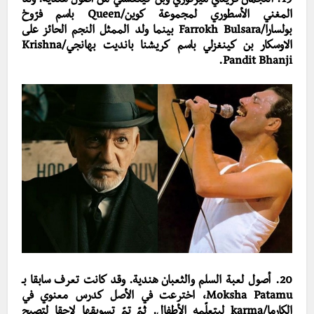
19. النجمان فريدي ميركوري وبن كينغسلي من أصول هندية. ولد
المغني الأسطوري لمجموعة كوين/Queen باسم فرّوخ
بولسارا/Farrokh Bulsara بينما ولد الممثل النجم الحائز على
الاوسكار بن كينغزلي باسم كريشنا بانديت بهانجي/Krishna
Pandit Bhanji.
20. أصول لعبة السلم والثعبان هندية. وقد كانت تعرف سابقا بـ
Moksha Patamu، اخترعت في الأصل كدرس معنوي في
الكارما/karma ليتعلّمه الأطفال. ثمّ تمّ تسويقها لاحقا لتصبح