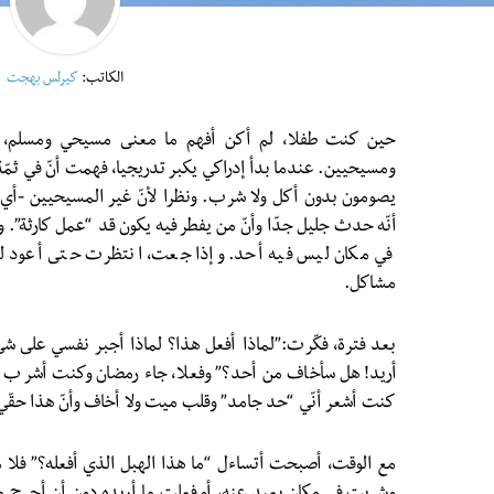
الكاتب:
كيرلس بهجت
حين كنت طفلا، لم أكن أفهم ما معنى مسيحي ومسلم، و
ومسيحيين. عندما بدأ إدراكي يكبر تدريجيا، فهمت أنّ في ثمّة
يصومون بدون أكل ولا شرب. ونظرا لأنّ غير المسيحيين -أي 
أنّه حدث جليل جدّا وأنّ من يفطر فيه يكون قد “عمل كارثة”.
في مكان ليس فيه أحد. وإذا جعت، انتظرت حتى أعود ل
مشاكل.
بعد فترة، فكّرت:”لماذا أفعل هذا؟ لماذا أجبر نفسي على شيء
أريد! هل سأخاف من أحد؟” وفعلا، جاء رمضان وكنت أشرب وآ
كنت أشعر أنّي “حد جامد” وقلب ميت ولا أخاف وأنّ هذا حقّي و
مع الوقت، أصبحت أتساءل “ما هذا الهبل الذي أفعله؟” فلا