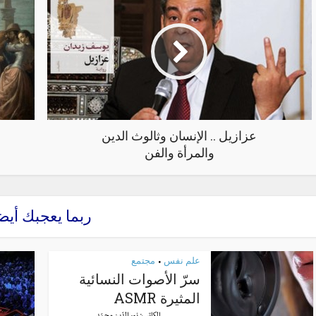
عزازيل .. الإنسان وثالوث الدين
والمرأة والفن
ربما يعجبك أيض
علم نفس
مجتمع
•
سرّ الأصوات النسائية
المثيرة ASMR