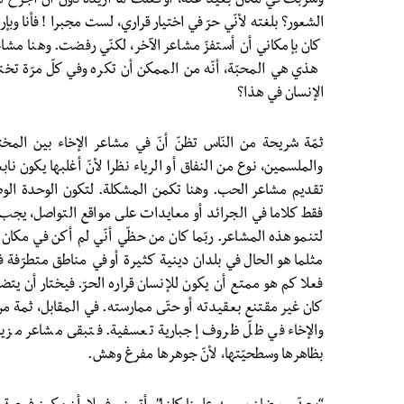
وشربت في مكان بعيد عنه، أو فعلت ما أريده دون أن أجرح 
الشعور؟ بلغته لأنّي حرّ في اختيار قراري، لست مجبرا ! فأنا و
كان بإمكاني أن أستفزّ مشاعر الآخر، لكنّي رفضت. وهنا مشا
هذي هي المحبّة، أنّه من الممكن أن تكره وفي كلّ مرّة تختار
الإنسان في هذا؟
ثمّة شريحة من النّاس تظنّ أنّ في مشاعر الإخاء بين الم
والملسمين، نوع من النفاق أو الرياء نظرا لأنّ أغلبها يكون 
تقديم مشاعر الحب. وهنا تكمن المشكلة. لتكون الوحدة الوط
فقط كلاما في الجرائد أو معايدات على مواقع التواصل، يجب أن
لتنمو هذه المشاعر. ربّما كان من حظّي أنّي لم أكن في مكان
مثلما هو الحال في بلدان دينية كثيرة أو في مناطق متطرّفة
فعلا كم هو ممتع أن يكون للإنسان قراره الحرّ. فيختار أن يت
كان غير مقتنع بعقيدته أو حتّى ممارسته. في المقابل، ثمة م
والإخاء في ظلّ ظروف إجبارية تعسفية. فتبقى مشاعر مزي
بظاهرها وسطحيّتها، لأنّ جوهرها مفرغ وهش.