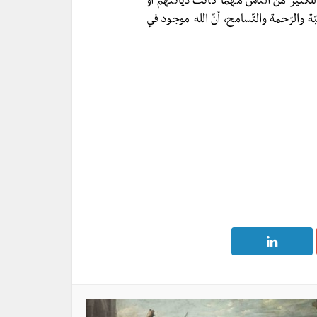
للكثير من الناس مهما كانت ديانتهم أو
ة والرّحمة والتّسامح، أنّ الله موجود في