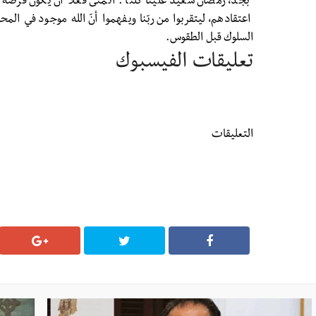
“بجدّ، رمضان سعيد علينا كلنا”. أتمنى فعلا أن يكون فرصة 
اعتقادهم، ليتقربوا من ربّنا ويفهموا أنّ الله موجود في المحبّ
السلوك قبل الطقوس.
تعليقات الفيسبوك
التعليقات