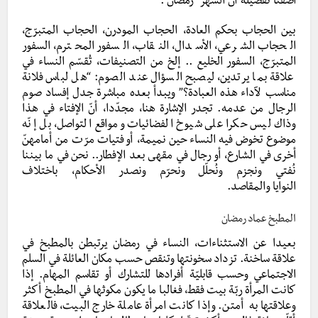
أضفنا تفصيلة أنّ الشهر “رمضان”.
بين الحجاب بحكم العادة، الحجاب المودرن، الحجاب المتبرّج،
الحجاب الشرعي، الأسدال، النقاب، السفور المحترم، السفور
المتبرّج، السفور الخليع .. إلخ من التصنيفات، تُقسّم النساء في
علاقة بما يرتدين، ليصبح السؤال عند الصوم: “هل لباس فلانة
مناسب لآداء هذه العبادة؟” ويبدأ بعده مباشرة جدل إفساد صوم
الرجال من عدمه. تجدر الإشارة هنا، مجدّدا، أنّ الإفتاء في هذا
وذاك ليس حكرا على شيوخ الفضائيات ومواقع التواصل، بل إنّه
موضوع تخوض فيه النساء حين نميمة، أو فتيات مرّت من أمامهنّ
أخرى في الشارع، أو رجال في مقهى بعد الإفطار.. نحن في ما بيننا
نُفتي ونجزم ونُحلّل ونحرّم ونصدر الأحكام، باختلاف
النوايا والمقاصد.
المطبخ عماد رمضان
بعيدا عن الاستثناءات، النساء في رمضان يرتبطن بالمطبخ في
علاقة ساخنة. تزداد سخونتها وتنقص حسب مكان العائلة في السلم
الاجتماعي وحسب قابليّة أفرادها للتشارك أو تقاسم المهام. إذا
كانت المرأة ربّة بيت فقط، فغالبا ما يكون مكوثها في المطبخ أكثر
وعلاقتها به أمتن. وإذا كانت امرأة عاملة خارج البيت، فالعلاقة