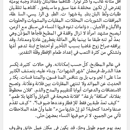
أقلّ متانة غالب، وأكثر توتّرا. كلتاهما مطالبتان بإعداد وجبة يوميّة
يُفترض أن تكون مختلفة عمّا سبق وما سيلحق. كلتاهما تتلقّيان
طلبات وتُطالبان بتلبية شهوات. الطبق الرئيسي، السلطة،
المرافقات، الشوربات، المخللات، المقليات والمشويات والحلويات
والألبان والأجبان.. دوّامات تتوه فيها النساء في سباق مع الزمن،
ليصبح مشهد امرأة لا تزال واقفة في المطبخ فاجأها المؤذّن وهي
بعدُ لم تنهِ طبقا ما بينما باقي العائلة يفطرون عاديّا ومعتادا. وقد
يرافقه صراخ زوج غاضبا بسبب التأخير أو احتجاج ابنة تدعم أمّها
وتشتكي من كثرة التعب في إعداد طعام الإفطار وقلّة التقدير.
في عالم المطابخ، كلّ حسب إمكاناته. وفي حالات كثيرة، يُكسر
هذا الشرط، فرمضان “شهر الشهوات”. وبناء عليه، يتعسّف الكثير
منّا على الجيوب بل ويتنافس المنافسون، والمتنافسات. يكثر
الحديث عن الموائد ولا تنتهي المقارنات بين فلانة وعلّانة. وتصبح
الاستضافات والدعوات أبوابا للتقييم والمدح والذم. “فلان محظوظ
بفلانة، “صنّافة” بارعة.” “فلانة شحيحة في التوابل وأكلها بلا طعم.”
“كيف تعدّ طبقين فقط للإفطار وعندها ضيوف؟”. “كيف تقدّم
صنفا واحدا كتحلية؟ ثمّ إنّ شايها سيّء.” علما وأنّ هذه الملاحظات
تأتي من الجميع، لا ترحم فيها النساء بعضهنّ حتّى.
بعد يوم صوم طويل وحارّ، قد يكون في مكان عمل خانق وظروف