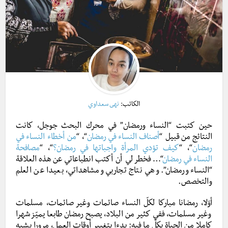
الكاتب:
نهى سعداوي
حين كتبت “النساء ورمضان” في محرك البحث جوجل، كانت
النتائج من قبيل “
أصناف النساء في رمضان
“، “
من أخطاء النساء في
رمضان
“، “
كيف تؤدي المرأة واجباتها في رمضان؟
“، “
مصافحة
النساء في رمضان
“… فخطر لي أن أكتب انطباعاتي عن هذه العلاقة
“النساء ورمضان”. وهي نتاج تجاربي ومشاهداتي، بعيدا عن العلم
والتخصص.
أوّلا، رمضانا مباركا لكلّ النساء صائمات وغير صائمات، مسلمات
وغير مسلمات، ففي كثير من البلاد، يصبح رمضان طابعا يميّز شهرا
كاملا من الحياة بكلّ ما فيه: بدءا بتغيير أوقات العمل، مرورا بشبه