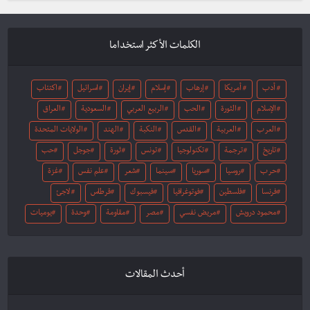
الكلمات الأكثر استخداما
أدب
أمريكا
إرهاب
إسلام
إيران
اسرائيل
اكتئاب
الإسلام
الثورة
الحب
الربيع العربي
السعودية
العراق
العرب
العربية
القدس
النكبة
الهند
الولايات المتحدة
تاريخ
ترجمة
تكنولوجيا
تونس
ثورة
جوجل
حب
حرب
روسيا
سوريا
سينما
شعر
علم نفس
غزة
فرنسا
فلسطين
فوتوغرافيا
فيسبوك
قرطاس
لاجئ
محمود درويش
مريض نفسي
مصر
مقاومة
وحدة
يوميات
أحدث المقالات