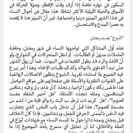
السكون في نهاره خاصّة إذا أزف وقت الإفطار، وصولا للحركة في
الأسواق والحياة الليليّة الأكثر نشاطا. هذا مقال عن أحوال النساء
في هذا الشهر المميّز دينيا واجتماعيا، غير أنّ التميّز هنا لا يُقصد
به حصرا المدح والاستحسان.
“التبرّج” يفسد رمضان
هذه أوّل المشاكل التي تواجهها النساء في شهر رمضان، وخاصّة
العاملات منهنّ أو الطالبات. أو لنقل المتحرّكات في الشوارع، ولو
أنّ الأخذ والرد قد يطول القابعات في البيوت. فما أن يهلّ الشهر
حتّى تبدأ الفتاوى بالتوالد وكذلك طلبات الإفتاء. وهذا أمر يبرع
فيه الجميع بلا استثناء تقريبا. الشيوخ يتلقّون الاتصالات الهاتفية
على القنوات التلفزية والأسئلة على صفحاتهم على مواقع التواصل.
هذا طقس يكاد يكون إلزاميا، يتجدّد كلّ عام، بل وفيه يتنافس
المتنافسون. ومثله تتجدّد الأسئلة: “هل أحمر الشفاه مفسد
للصوم؟”، “هل كريمات ترطيب البشرة والوقاية من الشمس
مفسدة للصوم؟”. هذا قبل أن ندخل باب اللباس، الذي يتضارب
فيه الناس بالمعنى الحرفيّ للفعل، ويتشاتمون. فإذا كان الخلاف
قبل رمضان وبعده دائرا حول ما تلبسه النساء مع شهادات تُوزّع في
العفّة والأخلاق، لنا أن نتخيّل أيّ منعرج يأخذ الموضوع إذا ما