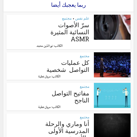
ربما يعجبك أيضا
علم نفس
مجتمع
•
سرّ الأصوات
النسائية المثيرة
ASMR
الكاتب:
نور الدّين محمّد
مجتمع
كل عمليات
التواصل شخصية
الكاتب:
مروان عطية
مجتمع
مفاتيح التواصل
الناجح
الكاتب:
مروان عطية
مجتمع
أنا وماري والرحلة
المدرسية الأولى