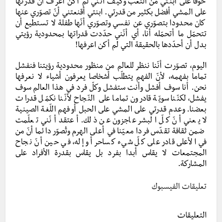
خوفا على ابنتي من التّعب وكيف أنّني لم أكن أعرف أنّ قدرتها
على المشي أفضل بكثير من قدرتي. ابنتي أقنعتني أنّ تصوّري عنها
كان محدودا بتصوّري عن نفسي وتصوّري أنّها طفلة لا تستطيع أن
تتحمّل ما أتحمّله أنا، أي أنّني حدّدت قدراتها بمحدودية رؤيتي
بدل أن أحدّدها بالحقيقة التي لم أكن اعرفها!
اليوم، تصوّرت أنّنا ننظر للعالم من منظور محدودية رؤيتنا فنفشل
تماما بفهمه، لأنّ الفهم يتطلّب أشخاصا يعرفون أشياء لا نعرفها
نحن. أنا سوف أفشل وأنت ستفشل وكلّ فرد في هذا العالم سوف
يفشل، لكنّنا سويّة قادرون تماما على النّجاح لأنّنا نكمّل قدرات
بعضنا. وعدم قدرتي على المشي على الحبل أو فهم اللّغة الصينية
لا يعني أنّ كلّ البشر عاجزون عن ذلك. أعتقد أنّني تعلّمت
ضمن ثقافة تقدّس فردا معيّنا في أعلى الهرم وتُصوّر دائما أنّ من
في الأعلى قادر على كلّ شيء كساحر أو إله، في حين أنّ نجاح
المجتمعات لا يقاس أبدا بفرد بل يقاس بقدرة الأفراد على
المشاركة.
تعليقات الفيسبوك
التعليقات