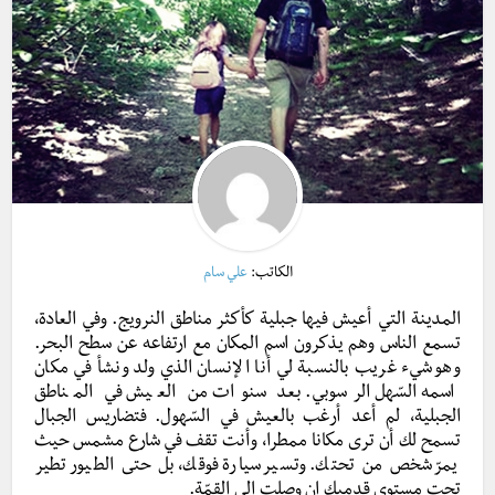
الكاتب:
علي سام
المدينة التي أعيش فيها جبلية كأكثر مناطق النرويج. وفي العادة،
تسمع الناس وهم يذكرون اسم المكان مع ارتفاعه عن سطح البحر.
وهو شيء غريب بالنسبة لي أنا الإنسان الذي ولد ونشأ في مكان
اسمه السّهل الرسوبي. بعد سنوات من العيش في المناطق
الجبلية، لم أعد أرغب بالعيش في السّهول. فتضاريس الجبال
تسمح لك أن ترى مكانا ممطرا، وأنت تقف في شارع مشمس حيث
يمرّ شخص من تحتك. وتسير سيارة فوقك، بل حتى الطيور تطير
تحت مستوى قدميك إن وصلت إلى القمّة.