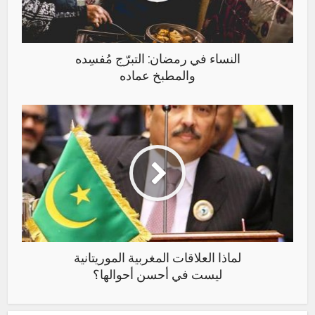
النساء في رمضان: التبرّج مُفسِده
والمطبخ عماده
لماذا العلاقات المغربية الموريتانية
ليست في أحسن أحوالها؟