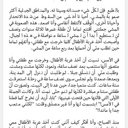
بالطبع فإن لكلّ شيء حسناته وسيئاته. والمناطق الجبلية أكثر
صعو
بة بالمشي. أحيانا أخشى من السقوط من شدة الانحدار
وأحيانا أخرى، أتوقّف لألتقط أنفاسي وأنا اصعد. هذه الصعوبة في
المشي جعلتني أقتنع تماما أنّ طفلة عمرها ثلاثة سنوات ونصف
لن تستطيع أبدا أن تمشي لساعة متواصلة في هذه الجبال.
وأصبحت آخذ عربة الأطفال كلمّا خرجت مع طفلتي، وأتفهّم تماما
حين تطلب منّي أن أحملها بعد ربع ساعة من المشي.
في الأمس، نسيت أن آخذ عربة الأطفال. وخرجت مع طفلتي وأنا
متصوّر أنّها ستتعب بعد نصف ساعة، ونعود، لكنّها مشت ومشت.
وطلبت منّي أن نتسلّق جبلا. ثم طلبت أن ننزل إلى المدينة.
وبعدها، صعدنا ولم نجلس سوى نصف ساعة في رحلة استغرقت
ستة ساعات. كنت متعبا جدا، حين عدنا إلى البيت. وتصوّرت أنّ
طفلتي ستنام مباشرة لكنّها لم تنم حتّى نمت أنا. وكانت الجملة
الأولى التي قالتها حين فتحت عينيها: “بابا، أريد أن نخرج كما فعلنا
في الأمس!” ابتسمت لها وأنا غير مصدّق وقلت: “لكنّني متعب
جدا يا ماندا!”
منذ الصباح، وأنا أفكّر كيف أنّني كنت آخذ عربة الأطفال معي