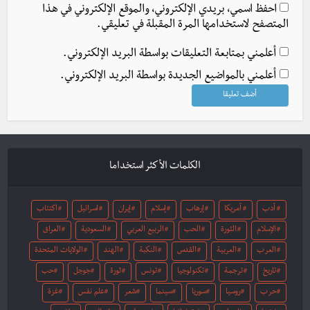
احفظ اسمي، بريدي الإلكتروني، والموقع الإلكتروني في هذا
المتصفح لاستخدامها المرة المقبلة في تعليقي.
أعلمني بمتابعة التعليقات بواسطة البريد الإلكتروني.
أعلمني بالمواضيع الجديدة بواسطة البريد الإلكتروني.
الكلمات الأكثر استخداما
أدب
أمريكا
إرهاب
إسلام
إيران
اسرائيل
اكتئاب
الإسلام
الثورة
الحب
الربيع العربي
السعودية
العراق
العرب
العربية
القدس
النكبة
الهند
الولايات المتحدة
تاريخ
ترجمة
تكنولوجيا
تونس
ثورة
جوجل
حب
حرب
روسيا
سوريا
سينما
شعر
علم نفس
غزة