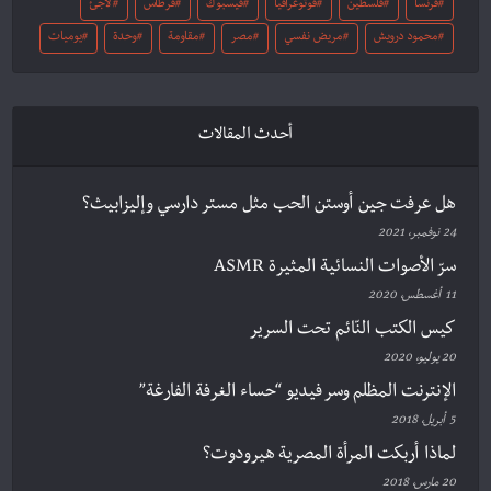
فرنسا
فلسطين
فوتوغرافيا
فيسبوك
قرطاس
لاجئ
محمود درويش
مريض نفسي
مصر
مقاومة
وحدة
يوميات
أحدث المقالات
هل عرفت جين أوستن الحب مثل مستر دارسي وإليزابيث؟
24 نوفمبر، 2021
سرّ الأصوات النسائية المثيرة ASMR
11 أغسطس، 2020
كيس الكتب النّائم تحت السرير
20 يوليو، 2020
الإنترنت المظلم وسر فيديو “حساء الغرفة الفارغة”
5 أبريل، 2018
لماذا أربكت المرأة المصرية هيرودوت؟
20 مارس، 2018