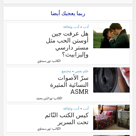
ربما يعجبك أيضا
أدب
أدب وثقافة
•
هل عرفت جين
أوستن الحب مثل
مستر دارسي
وإليزابيث؟
الكاتب:
نهى سعداوي
علم نفس
مجتمع
•
سرّ الأصوات
النسائية المثيرة
ASMR
الكاتب:
نور الدّين محمّد
أدب
أدب وثقافة
•
كيس الكتب النّائم
تحت السرير
الكاتب:
نهى سعداوي