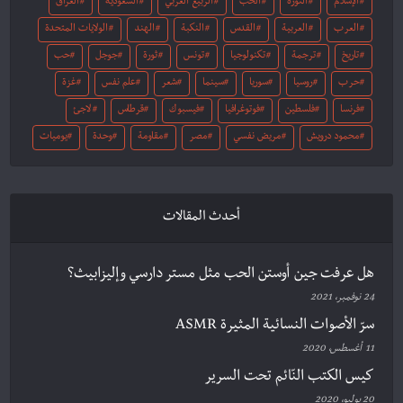
الإسلام
الثورة
الحب
الربيع العربي
السعودية
العراق
العرب
العربية
القدس
النكبة
الهند
الولايات المتحدة
تاريخ
ترجمة
تكنولوجيا
تونس
ثورة
جوجل
حب
حرب
روسيا
سوريا
سينما
شعر
علم نفس
غزة
فرنسا
فلسطين
فوتوغرافيا
فيسبوك
قرطاس
لاجئ
محمود درويش
مريض نفسي
مصر
مقاومة
وحدة
يوميات
أحدث المقالات
هل عرفت جين أوستن الحب مثل مستر دارسي وإليزابيث؟
24 نوفمبر، 2021
سرّ الأصوات النسائية المثيرة ASMR
11 أغسطس، 2020
كيس الكتب النّائم تحت السرير
20 يوليو، 2020