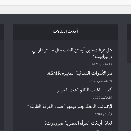
أحدث المقالات
هل عرفت جين أوستن الحب مثل مستر دارسي
وإليزابيث؟
24 نوفمبر، 2021
سرّ الأصوات النسائية المثيرة ASMR
11 أغسطس، 2020
كيس الكتب النّائم تحت السرير
20 يوليو، 2020
الإنترنت المظلم وسر فيديو “حساء الغرفة الفارغة”
5 أبريل، 2018
لماذا أربكت المرأة المصرية هيرودوت؟