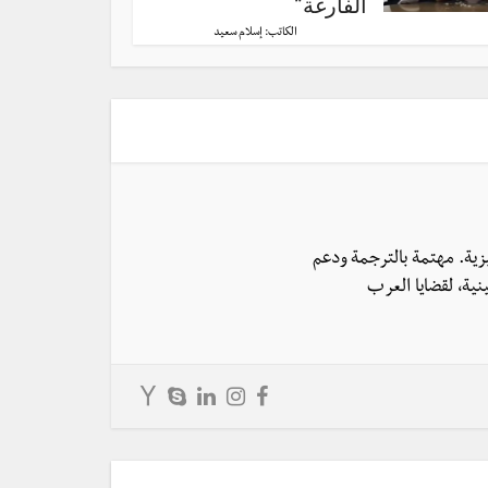
الفارغة”
الكاتب:
إسلام سعيد
يزية. مهتمة بالترجمة ودعم
نية، لقضايا العرب