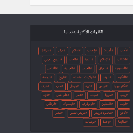
الكلمات الأكثر استخداما
أدب
أمريكا
إرهاب
إسلام
إيران
اسرائيل
اكتئاب
الإسلام
الثورة
الحب
الربيع العربي
السعودية
العراق
العرب
العربية
القدس
النكبة
الهند
الولايات المتحدة
تاريخ
ترجمة
تكنولوجيا
تونس
ثورة
جوجل
حب
حرب
روسيا
سوريا
سينما
شعر
علم نفس
غزة
فرنسا
فلسطين
فوتوغرافيا
فيسبوك
قرطاس
لاجئ
محمود درويش
مريض نفسي
مصر
مقاومة
وحدة
يوميات