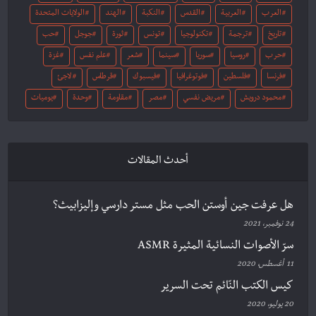
العرب
العربية
القدس
النكبة
الهند
الولايات المتحدة
تاريخ
ترجمة
تكنولوجيا
تونس
ثورة
جوجل
حب
حرب
روسيا
سوريا
سينما
شعر
علم نفس
غزة
فرنسا
فلسطين
فوتوغرافيا
فيسبوك
قرطاس
لاجئ
محمود درويش
مريض نفسي
مصر
مقاومة
وحدة
يوميات
أحدث المقالات
هل عرفت جين أوستن الحب مثل مستر دارسي وإليزابيث؟
24 نوفمبر، 2021
سرّ الأصوات النسائية المثيرة ASMR
11 أغسطس، 2020
كيس الكتب النّائم تحت السرير
20 يوليو، 2020