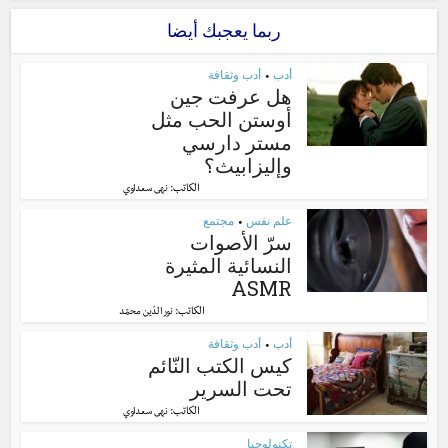
ربما يعجبك أيضا
أدب
أدب وثقافة
•
هل عرفت جين
أوستن الحب مثل
مستر دارسي
وإليزابيث؟
الكاتب:
نهى سعداوي
علم نفس
مجتمع
•
سرّ الأصوات
النسائية المثيرة
ASMR
الكاتب:
نور الدّين محمّد
أدب
أدب وثقافة
•
كيس الكتب النّائم
تحت السرير
الكاتب:
نهى سعداوي
تكنولوجيا