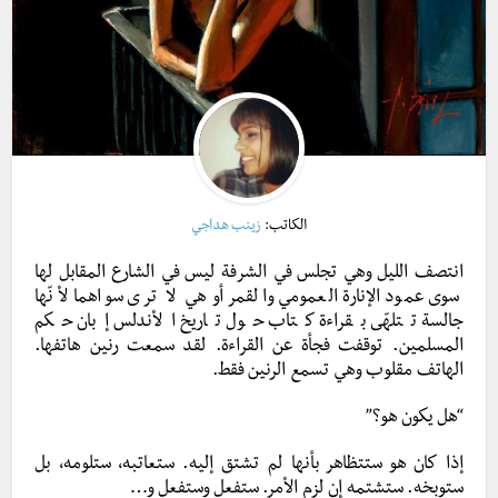
الكاتب:
زينب هداجي
انتصف الليل وهي تجلس في الشرفة ليس في الشارع المقابل لها
سوى عمود الإنارة العمومي والقمر أو هي لا ترى سواهما لأنّها
جالسة تتلهّى بقراءة كتاب حول تاريخ الأندلس إبان حكم
المسلمين. توقفت فجأة عن القراءة. لقد سمعت رنين هاتفها.
الهاتف مقلوب وهي تسمع الرنين فقط.
“هل يكون هو؟”
إذا كان هو ستتظاهر بأنها لم تشتق إليه. ستعاتبه، ستلومه، بل
ستوبخه. ستشتمه إن لزم الأمر. ستفعل وستفعل و…