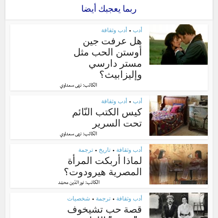
ربما يعجبك أيضا
أدب
أدب وثقافة
•
هل عرفت جين
أوستن الحب مثل
مستر دارسي
وإليزابيث؟
الكاتب:
نهى سعداوي
أدب
أدب وثقافة
•
كيس الكتب النّائم
تحت السرير
الكاتب:
نهى سعداوي
أدب وثقافة
تاريخ
ترجمة
•
•
لماذا أربكت المرأة
المصرية هيرودوت؟
الكاتب:
نور الدّين محمّد
أدب وثقافة
ترجمة
شخصيات
•
•
قصة حب تشيخوف