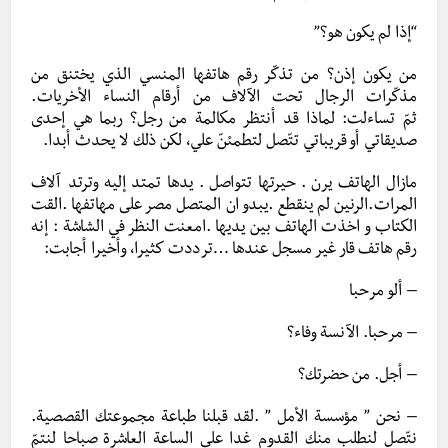
“إذا لم يكون هو؟”
من يكون إذن؟ من تذكّر رقم هاتفها المنسي الذي يختنق من
مذكّرات الرجال تحت الآلاف من أرقام النساء الأخريات.
ثمّ تساءلت: لماذا قد أنتظر مكالمة من رجل؟ ربما هي إحدى
صديقاتي أو قريباتي تتّصل لتطمئنّ علي، لكن ذلك لا يحدث أبدا.
مازال الهاتف يرن . حيرتها تتواصل . يدها تمتد إليه وترتد آلاف
المرات.الرنين لم ينقطع .يبدو ان المتصل مصر على مهاتفها .القت
الكتاب و اخذت الهاتف بين يديها .امعنت النظر في الشاشة : إنه
رقم هاتف قار غير مسجل عندها …ترددت كثيرا، وأخيرا أجابت:
– ألو مرحبا
– مرحبا. الآنسة وفاء؟
– أجل. من حضرتك؟
– نحن ” مؤسسة الأمل ” .لقد قبلنا طباعة مجموعتك القصصية.
نتّصل لنطلب منك القدوم غدا على الساعة العاشرة صباحا لنتمّ