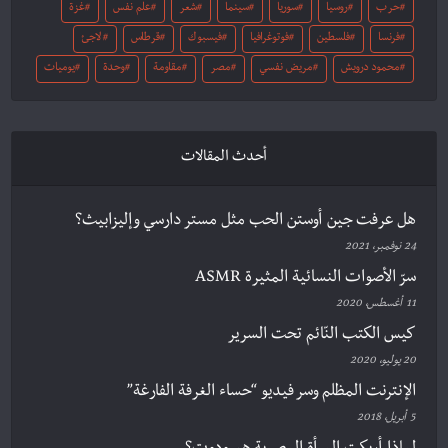
حرب
روسيا
سوريا
سينما
شعر
علم نفس
غزة
فرنسا
فلسطين
فوتوغرافيا
فيسبوك
قرطاس
لاجئ
محمود درويش
مريض نفسي
مصر
مقاومة
وحدة
يوميات
أحدث المقالات
هل عرفت جين أوستن الحب مثل مستر دارسي وإليزابيث؟
24 نوفمبر، 2021
سرّ الأصوات النسائية المثيرة ASMR
11 أغسطس، 2020
كيس الكتب النّائم تحت السرير
20 يوليو، 2020
الإنترنت المظلم وسر فيديو “حساء الغرفة الفارغة”
5 أبريل، 2018