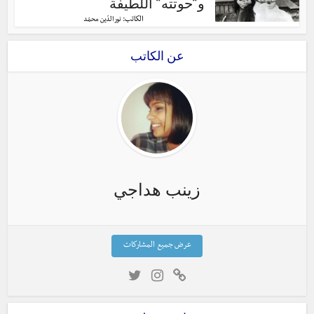
و”حوتته” اللطيفة
الكاتب:
نور الدّين محمّد
عن الكاتب
زينب هداجي
عرض جميع المشاركات