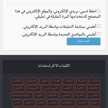
احفظ اسمي، بريدي الإلكتروني، والموقع الإلكتروني في هذا
المتصفح لاستخدامها المرة المقبلة في تعليقي.
أعلمني بمتابعة التعليقات بواسطة البريد الإلكتروني.
أعلمني بالمواضيع الجديدة بواسطة البريد الإلكتروني.
الكلمات الأكثر استخداما
أدب
أمريكا
إرهاب
إسلام
إيران
اسرائيل
اكتئاب
الإسلام
الثورة
الحب
الربيع العربي
السعودية
العراق
العرب
العربية
القدس
النكبة
الهند
الولايات المتحدة
تاريخ
ترجمة
تكنولوجيا
تونس
ثورة
جوجل
حب