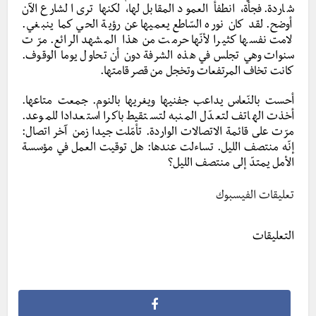
شاردة. فجأة، انطفأ العمود المقابل لها، لكنها ترى الشارع الآن
أوضح. لقد كان نوره السّاطع يعميها عن رؤية الحي كما ينبغي.
لامت نفسها كثيرا لأنّها حرمت من هذا المشهد الرائع. مرّت
سنوات وهي تجلس في هذه الشرفة دون أن تحاول يوما الوقوف.
كانت تخاف المرتفعات وتخجل من قصر قامتها.
أحست بالنّعاس يداعب جفنيها ويغريها بالنوم. جمعت متاعها.
أخذت الهاتف لتعدّل المنبه لتستقيط باكرا استعدادا للموعد.
مرّت على قائمة الاتصالات الواردة. تأمّلت جيدا زمن آخر اتصال:
إنّه منتصف الليل. تساءلت عندها: هل توقيت العمل في مؤسسة
الأمل يمتدّ إلى منتصف الليل؟
تعليقات الفيسبوك
التعليقات