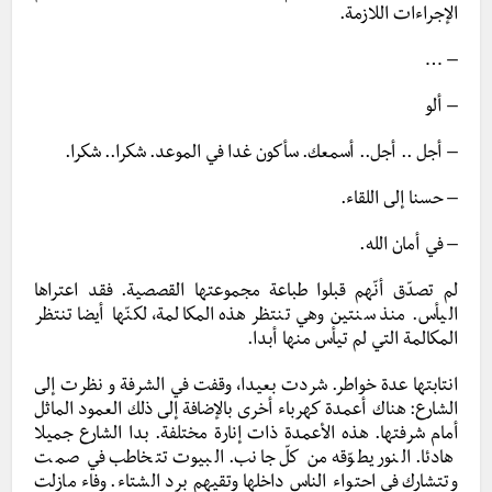
الإجراءات اللازمة.
– …
– ألو
– أجل .. أجل.. أسمعك. سأكون غدا في الموعد. شكرا.. شكرا.
– حسنا إلى اللقاء.
– في أمان الله.
لم تصدّق أنّهم قبلوا طباعة مجموعتها القصصية. فقد اعتراها
اليأس. منذ سنتين وهي تنتظر هذه المكالمة، لكنّها أيضا تنتظر
المكالمة التي لم تيأس منها أبدا.
انتابتها عدة خواطر. شردت بعيدا، وقفت في الشرفة و نظرت إلى
الشارع: هناك أعمدة كهرباء أخرى بالإضافة إلى ذلك العمود الماثل
أمام شرفتها. هذه الأعمدة ذات إنارة مختلفة. بدا الشارع جميلا
هادئا. النور يطوّقه من كلّ جانب. البيوت تتخاطب في صمت
وتتشارك في احتواء الناس داخلها وتقيهم برد الشتاء. وفاء مازلت