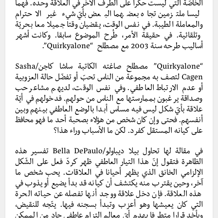
الخاصّة التي ليست حكرا على الطّرف
الآخر في العلاقة وحده. فهما
ليسا ملتزمين تجاه بعضهما البعض بأيّ شيء غير الاحترام
والمعاملة الطيبة. في نفس الوقت، يقضيان وقتا جميلا معا بحريّة
وتلقائية. في حقيقة الأمر، طُرح الموضوع سابقا. وكانت أشهر
أساليب طرحه سنة 2003 مع مصطلح “Quirkyalone”.
“Quirkyalone” مصطلح صاغته الكاتبة ساشا كاجن/Sasha
Cagen لتصف به مجموعة من الناس تحبّ أو تفضّل حالة العزوبية
أو عدم الارتباط العاطفي. وفي نفس الوقت، لديهم مشاعر حب
وصداقة يرغبون بممارستها مع الناس من حولهم. فدخولهم في أيّة
علاقة بأيّ شكل ليس فيه مساس أبدا بالوضع العاطفي بينهم وبين
أنفسهم. فحتى وإن كان شخص من هؤلاء بصحبة أحد ما فهو محافظ
على كيانه المستقل كفرد. لكن ما الأسباب وراء هذا؟
في مقالة لها تحاول بيلا ديباولو/Bella DePaulo تفسير هذه
الظاهرة فتقول إنّ هذا التيار العاطفي ظهر كردّ فعل على الشّكل
الإلزامي الخانق الذي يظهر أحيانا في العلاقات. يحب شخص ما
آخر، وحين يقترب منه يكتشف أن كيانه قد بدأ يضيع أو يذوب في
هذه العلاقة. فإن دخل علاقة ووجد أنها تفصله عن حياته الحرة
التي كان يعيشها وهو أعزب وتبدأ بسجنه فيها. يتّجه للنقيض،
ويأخد قرارا متطرفا بهدم أيّ معالم التزام عاطفي جاد من الممكن