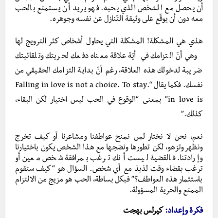
أن يحصل مع الشخص الذي يحبه. فهو يريد أن يستمتع بالحب
معه دون أن يوقّع على وثيقة التّنازل عن نفسه وجوهره.
هذي هي المشكلة!
المشكلة التي يحاول أشخاص كثر الترويج لها
وهي أنّ التزامك في أيّة علاقة معناه دفعك لحريتك وتلقائيتك
ضريبة لدخولك هذه العلاقة، رغم أنّ بداية التزامك الحقيقي من
نفسك. فكما يقال “.Falling in love is not a choice. To stay
in love is” بمعنى “الوقوع في الحب ليس اختيار لكن البقاء،
كذلك.”
نعم، نحن لا نختار لمن نمنح عواطفنا ومشاعرنا أو كيف تخرج
ونظهر وتزهو، لكن تطورها ونضجها مع هذا الشخص يكون باختيارنا
وإرادتنا. فالقضية ليست أنك ترغب بمرافقة شخص معين أو
ترغب بقضاء وقت لذيذ مع أي شخص. السؤال هو “كيف ستقوم
باستثمار هذه العواطف؟” فبكل بساطة، الحب هو مزيج من الالتزام
الممتع والحرية المسؤولة.
فكرة وإعداد:
كيرلس بهجت