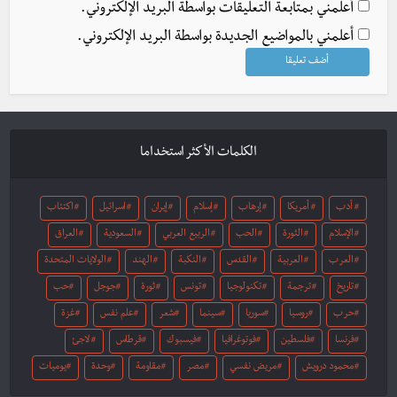
أعلمني بمتابعة التعليقات بواسطة البريد الإلكتروني.
أعلمني بالمواضيع الجديدة بواسطة البريد الإلكتروني.
الكلمات الأكثر استخداما
أدب
أمريكا
إرهاب
إسلام
إيران
اسرائيل
اكتئاب
الإسلام
الثورة
الحب
الربيع العربي
السعودية
العراق
العرب
العربية
القدس
النكبة
الهند
الولايات المتحدة
تاريخ
ترجمة
تكنولوجيا
تونس
ثورة
جوجل
حب
حرب
روسيا
سوريا
سينما
شعر
علم نفس
غزة
فرنسا
فلسطين
فوتوغرافيا
فيسبوك
قرطاس
لاجئ
محمود درويش
مريض نفسي
مصر
مقاومة
وحدة
يوميات