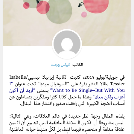
الكاتب:
كيرلس بهجت
في جويلية/يوليو 2015، كتبت الكاتبة إيزابيلا تيسيي/Isabelle
Tessier مقالا انتشر بقوة على “السوشيال ميديا” تحت عنوان
“I
Want to Be Single–But With You”
بمعنى
“أريد أن أكون
أعزب ولكن معك”
وهذا ما جعل كتّابا كثرا ومفكّرين يتساءلون عن
أسباب الضجة الكبيرة التي رافقت صدور وانتشار هذا المقال.
يقدّم المقال وجهة نظر جديدة في عالم العلاقات، وهي التالية:
ليس مشروطا أن تكون العلاقة العاطفية التي تجمع أيّ اثنين
علاقة مغلقة أو منحصرة فيهما فقط، بل لكلّ منهما حياته العاطفيّة