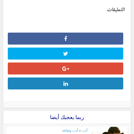
التعليقات
ربما يعجبك أيضا
أدب
أدب وثقافة
•