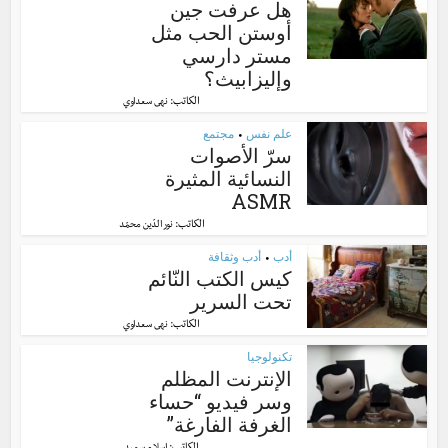
هل عرفت جين
أوستن الحب مثل
مستر دارسي
وإليزابيث؟
الكاتب:
نهى سعداوي
علم نفس
مجتمع
•
سرّ الأصوات
النسائية المثيرة
ASMR
الكاتب:
نور الدّين محمّد
أدب
أدب وثقافة
•
كيس الكتب النّائم
تحت السرير
الكاتب:
نهى سعداوي
تكنولوجيا
الإنترنت المظلم
وسر فيديو “حساء
الغرفة الفارغة”