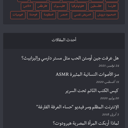
فرنسا
فلسطين
فوتوغرافيا
فيسبوك
قرطاس
لاجئ
محمود درويش
مريض نفسي
مصر
مقاومة
وحدة
يوميات
أحدث المقالات
هل عرفت جين أوستن الحب مثل مستر دارسي وإليزابيث؟
24 نوفمبر، 2021
سرّ الأصوات النسائية المثيرة ASMR
11 أغسطس، 2020
كيس الكتب النّائم تحت السرير
20 يوليو، 2020
الإنترنت المظلم وسر فيديو “حساء الغرفة الفارغة”
5 أبريل، 2018
لماذا أربكت المرأة المصرية هيرودوت؟