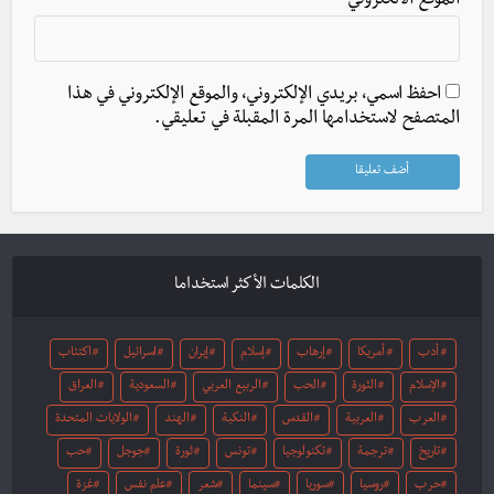
الموقع الالكتروني
احفظ اسمي، بريدي الإلكتروني، والموقع الإلكتروني في هذا
المتصفح لاستخدامها المرة المقبلة في تعليقي.
الكلمات الأكثر استخداما
أدب
أمريكا
إرهاب
إسلام
إيران
اسرائيل
اكتئاب
الإسلام
الثورة
الحب
الربيع العربي
السعودية
العراق
العرب
العربية
القدس
النكبة
الهند
الولايات المتحدة
تاريخ
ترجمة
تكنولوجيا
تونس
ثورة
جوجل
حب
حرب
روسيا
سوريا
سينما
شعر
علم نفس
غزة