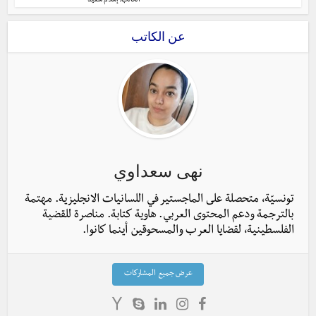
الكاتب:
إسلام سعيد
عن الكاتب
نهى سعداوي
تونسيّة، متحصلة على الماجستير في اللسانيات الانجليزية. مهتمة
بالترجمة ودعم المحتوى العربي. هاوية كتابة. مناصرة للقضية
الفلسطينية، لقضايا العرب والمسحوقين أينما كانوا.
عرض جميع المشاركات