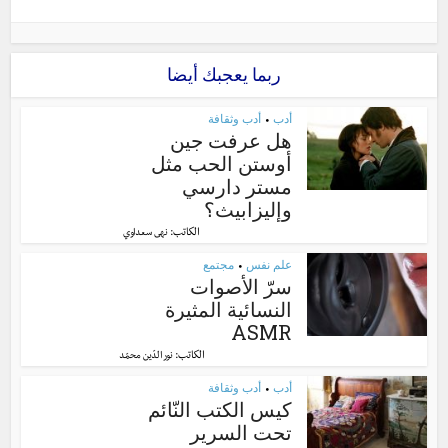
ربما يعجبك أيضا
أدب
أدب وثقافة
•
هل عرفت جين
أوستن الحب مثل
مستر دارسي
وإليزابيث؟
الكاتب:
نهى سعداوي
علم نفس
مجتمع
•
سرّ الأصوات
النسائية المثيرة
ASMR
الكاتب:
نور الدّين محمّد
أدب
أدب وثقافة
•
كيس الكتب النّائم
تحت السرير