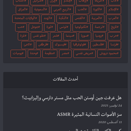
أدب
أمريكا
إرهاب
إسلام
إيران
اسرائيل
اكتئاب
الإسلام
الثورة
الحب
الربيع العربي
السعودية
العراق
العرب
العربية
القدس
النكبة
الهند
الولايات المتحدة
تاريخ
ترجمة
تكنولوجيا
تونس
ثورة
جوجل
حب
حرب
روسيا
سوريا
سينما
شعر
علم نفس
غزة
فرنسا
فلسطين
فوتوغرافيا
فيسبوك
قرطاس
لاجئ
محمود درويش
مريض نفسي
مصر
مقاومة
وحدة
يوميات
أحدث المقالات
هل عرفت جين أوستن الحب مثل مستر دارسي وإليزابيث؟
24 نوفمبر، 2021
سرّ الأصوات النسائية المثيرة ASMR
11 أغسطس، 2020