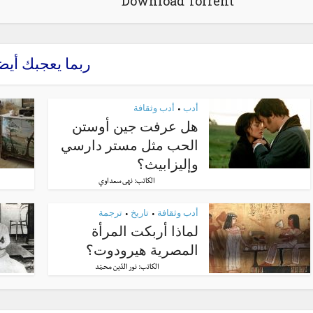
Download Torrent
ربما يعجبك أيض
أدب
أدب وثقافة
•
هل عرفت جين أوستن
الحب مثل مستر دارسي
وإليزابيث؟
الكاتب:
نهى سعداوي
أدب وثقافة
تاريخ
ترجمة
•
•
لماذا أربكت المرأة
المصرية هيرودوت؟
الكاتب:
نور الدّين محمّد