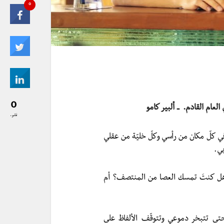
0
0
ام القادم. ــ ألبير كامو
نشر..
ي كلّ مكان من رأسي وكلّ خليّة من عقلي
بي.
 وهل كنتَ تمسك العصا من المنتصف؟ أم
تى تتبخر دموعي وتتوقّف الألفاظ على