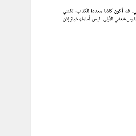
ي. قد أكون كاذبا معتادا للكذب، لكنني
قوس شغفي الأولى. ليس أمامكِ خيارُ إذن