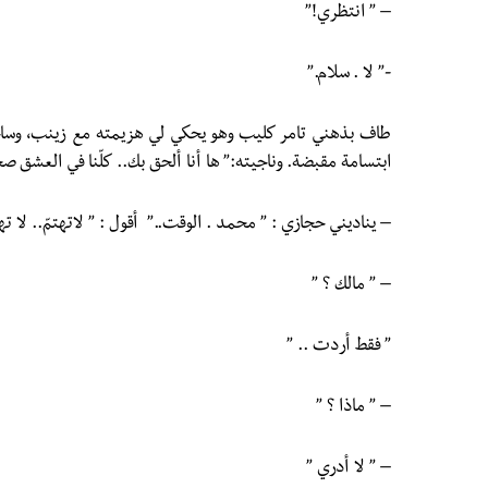
– ” انتظري!”
-” لا . سلام.”
طاف بذهني تامر كليب وهو يحكي لي هزيمته مع زينب، وسا
ابتسامة مقبضة. وناجيته:” ها أنا ألحق بك.. كلّنا في العشق
– يناديني حجازي : ” محمد . الوقت..” أقول : ” لاتهتمّ.. لا ته
– ” مالك ؟ ”
” فقط أردت .. ”
– ” ماذا ؟ ”
– ” لا أدري ”