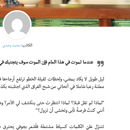
الكاتب:
محمد وجدي
عندما تموت في هذا العام فإن الموت سوف يتجنبك في الع
ليل طويل لا يكاد يمضي، ولحظات ثقيلة الخطو ترتفع أرجاءها ف
معلنة رعبا شاملا في أنحائي من شبح الفراق الذي اجتلبته بكذ
”لماذا لم تقل قبلا؟ لماذا انتظرتَ حتى ينكشف لي الأمر؟
أنني كنتُ فرصةً تأبى وتخشى أن تزول؟“
تتنزّل عليّ الكلمات كسياط مشتعلة فأشعر بجوفي يحترق ح