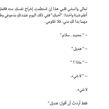
تعالي وانبشي قلبي هذا إن استطعتِ إخراج نفسكِ منه فافعل
أعلم شيئا واحدا: “أحبكِ.” ففي ذلك اليوم عمّدتكِ بدموعي وط
مهما بدا لكِ مني. فلا تقاومي.
– ” محمد . سلام.”
– ” هديل.”
– ” ماذا ؟ “
– ” لا شيء.
لا شيء.
فقط أردتُ أن أقول: هديل.”