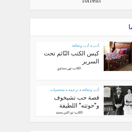
Torrent
ا
أدب
أدب وثقافة
•
كيس الكتب النّائم تحت
السرير
الكاتب:
نهى سعداوي
أدب وثقافة
ترجمة
شخصيات
•
•
قصة حب تشيخوف
و”حوتته” اللطيفة
الكاتب:
نور الدّين محمّد