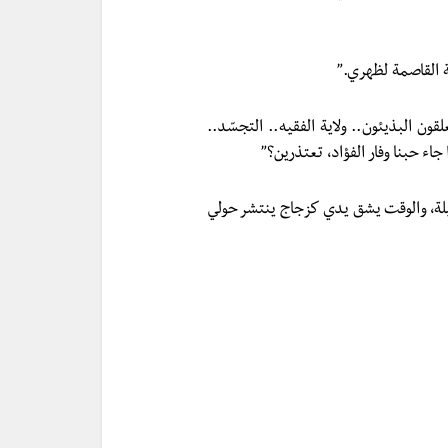
ة القاصمة لظهري.”
قون البذيئون.. ولاية الفقيه.. التجسّد..
جاء حبنا وفار الفؤاد، تعتذرين؟”
ة، والوقت يشق يدي كزجاج ينتشر حولي