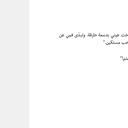
خت عيني بدمعة حارقة. وتبدّى فمي عن
 صحب مستكين.”
تم!”