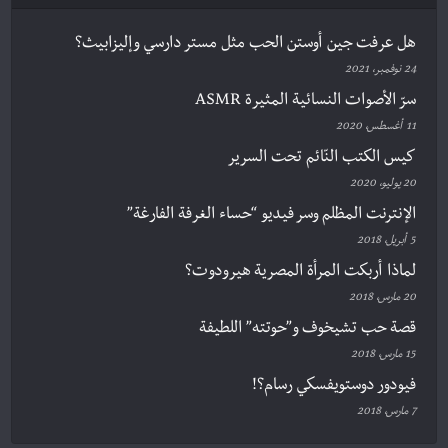
هل عرفت جين أوستن الحب مثل مستر دارسي وإليزابيث؟
24 نوفمبر، 2021
سرّ الأصوات النسائية المثيرة ASMR
11 أغسطس، 2020
كيس الكتب النّائم تحت السرير
20 يوليو، 2020
الإنترنت المظلم وسر فيديو “حساء الغرفة الفارغة”
5 أبريل، 2018
لماذا أربكت المرأة المصرية هيرودوت؟
20 مارس، 2018
قصة حب تشيخوف و”حوتته” اللطيفة
15 مارس، 2018
فيودور دوستويفسكي رسام؟!
7 مارس، 2018