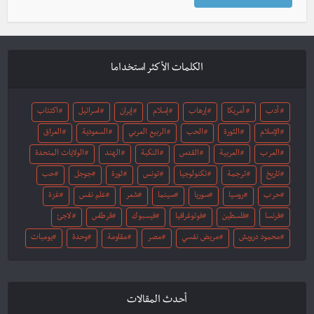
الكلمات الأكثر استخداما
أدب
أمريكا
إرهاب
إسلام
إيران
اسرائيل
اكتئاب
الإسلام
الثورة
الحب
الربيع العربي
السعودية
العراق
العرب
العربية
القدس
النكبة
الهند
الولايات المتحدة
تاريخ
ترجمة
تكنولوجيا
تونس
ثورة
جوجل
حب
حرب
روسيا
سوريا
سينما
شعر
علم نفس
غزة
فرنسا
فلسطين
فوتوغرافيا
فيسبوك
قرطاس
لاجئ
محمود درويش
مريض نفسي
مصر
مقاومة
وحدة
يوميات
أحدث المقالات