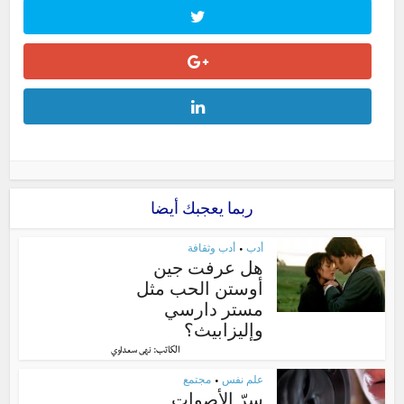
ربما يعجبك أيضا
أدب
أدب وثقافة
•
هل عرفت جين
أوستن الحب مثل
مستر دارسي
وإليزابيث؟
الكاتب:
نهى سعداوي
علم نفس
مجتمع
•
سرّ الأصوات