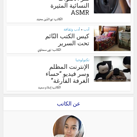
النسائية المثيرة
ASMR
الكاتب:
نور الدّين محمّد
أدب
أدب وثقافة
•
كيس الكتب النّائم
تحت السرير
الكاتب:
نهى سعداوي
تكنولوجيا
الإنترنت المظلم
وسر فيديو “حساء
الغرفة الفارغة”
الكاتب:
إسلام سعيد
عن الكاتب