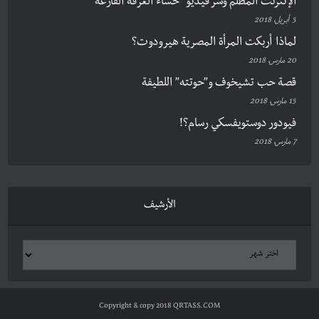
الإنترنت المظلم وسر فيديو “حساء الغرفة الفارغة”
5 أبريل، 2018
لماذا أربكت المرأة المصرية هيرودوت؟
20 مارس، 2018
قصة حب تشيخوف و”حوتته” اللطيفة
15 مارس، 2018
فيودور دوستويفسكي رسام؟!
7 مارس، 2018
الأرشيف
Copyright & copy 2018 QRTASS.COM