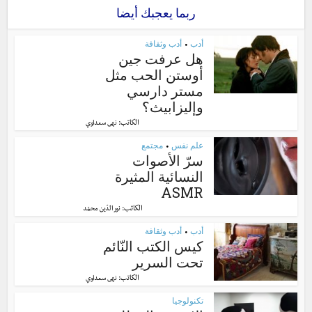
ربما يعجبك أيضا
أدب
أدب وثقافة
•
هل عرفت جين
أوستن الحب مثل
مستر دارسي
وإليزابيث؟
الكاتب:
نهى سعداوي
علم نفس
مجتمع
•
سرّ الأصوات
النسائية المثيرة
ASMR
الكاتب:
نور الدّين محمّد
أدب
أدب وثقافة
•
كيس الكتب النّائم
تحت السرير
الكاتب:
نهى سعداوي
تكنولوجيا