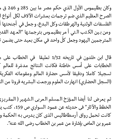
وكان بطلي
الصرح العظيم الذي ضم ترجمات بعشرات الآلاف لكل أنواع الث
الفلسفات الوثنية والهرطقات وكل البدع، و جعل في أجنحتها أ
ومن بين الكتب التي أمر بطليموس بترجمتها “العهد القدي
المترجمين اليهود وجعل كلّ واحد في مكان بعيد حتى يضمن 
قال ابن خلدون في تاريخه 1/32 تعليقا
الخطابات على أسس خاطئة فكانت النتائج مدمّرة للعالم كل
تسجيلا كاملا ودقيقا لأسس حضارة العالم ومقوماته الفكرية 
(السجل الحضاري) انهارت العلوم ورجعت البشريه قرونا من ال
ثم يعرض لنا أيضا المؤرّخ المسلم العربى الشهير ( المقريزى
الخطط والآثار” 
كانت تحمل رواق أرسطاطاليس الذى كان يدرس به الحكمة وأن
عمرو بن العاص بإشارة من عمر بن الخطاب رضى الله عنه”.