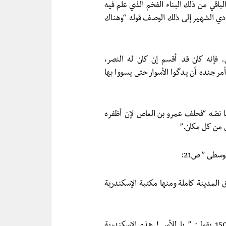
باقي من ذلك البناء الفخم الذي علم فيه
دي الشهير إلى ذلك الوصف قوله “وهناك
 فإنه كان قد أقسم إن كان له النصر،
ر جنده أن يدكّوا الأسوار حتى يسووا بها
اء في كتاب “مصر الإسلامية ” لإلياس الأيوبي ص 99 ما نصّه “فحلف عمرو بن العاص لإن أظفره
ى من كل مكان.”
وسطى ” ص21:
 المدينة كاملة ومنها مكتبة الإسكندرية
الرحالة بيير مارتير دانجيرا – الذي مرّ بالإسكندرية عام 1502 يقول: ” يا للأسى! هذه الإسكندرية