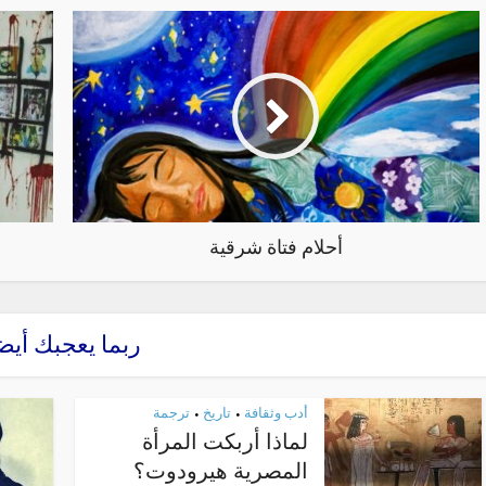
أحلام فتاة شرقية
ربما يعجبك أيض
أدب وثقافة
تاريخ
ترجمة
•
•
لماذا أربكت المرأة
المصرية هيرودوت؟