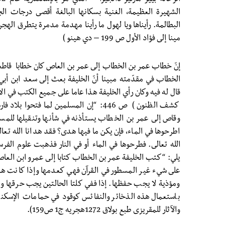
الشهيرة العظيمة، الغنية بسكانها البالغة أقصى درجات ال
البطالمة. رأيناها ويا لهول ما رأينا مهدمة مدمرة يتطرق اله
مينا إلى فؤاد الأول ص 199 – دي هينو )
إنّ خطاب عمر بن الخطاب إلى عمر بن العاص كان خطابا قاطعا 
الخطاب في مقدّمته مبينا أنّ الخليفة بعث إلى سعد ابن أبي 
قال له فيه وكان رأي الخليفة هذا عاما على جميع الكتب في الأ
كشف الظنون ) ص 446: “إن المسلمين لما فت
وقاص إلى عمر بن الخطاب يستأذنه في شأنها وتنقيلها للمس
اطرحوها في الماء، فإن يكن ما فيها هدى؟ فقد هدانا الله تعا
الله تعالى. فطرحوها في الماء أو في النار فذهبت علوم الفرس
يلي: “كتب الخليفة عمر بن الخطاب كتابا إلى عمرو ابن العاص
على شيء غير المسطور في القرآن فهي كعدمها وإذا كانت هذه
ومؤذية لا يجب حفظها. إذا ففي كلتا الحالتين يجب حرقها وإب
باستعمال هذه الذخائر والنفائس كوقود في حمامات الإسكندر
والآثار للمقريزى طبع بولاق 1272هجريه ج1 ص159).