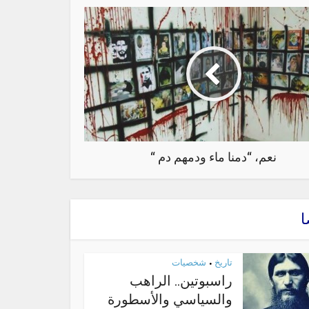
نعم، “دمنا ماء ودمهم دم “
ا
تاريخ
شخصيات
•
راسبوتين.. الراهب
والسياسي والأسطورة