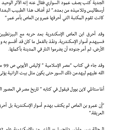
الجدية كتب يصف عمود السواري فقال عنه إنه الأثر الوحيد ال
أرسطاليس وتلاميذه من بعده.” ثمّ أضاف هذا الطبيب البغدا
كانت تقوم المكتبة التي أحرقها عمرو بن العاص بأمر عمر.”
وقد أحرق ابن العاص الإسكندرية بعد حربه مع البيزنطيين.
فسيهدم أسوار الإسكندرية. ونفّذ بالفعل ما كان قد أقسم به وأم
الأرض، ثم أمر جنوده أن يضرموا النار في المدينة بأكملها.
وقد ج
الله عليهم ليهدمن ذلك السور حتى يكون مثل بيت الزانية يؤت
أمّا ستانلي لاين بوول فيقول في كتابه ” تاريخ مصر في العصور ال
“إّن عمرو بن العاص لم يكتف بهدم أسوار الإسكندرية بل أحرق
العريقة.”