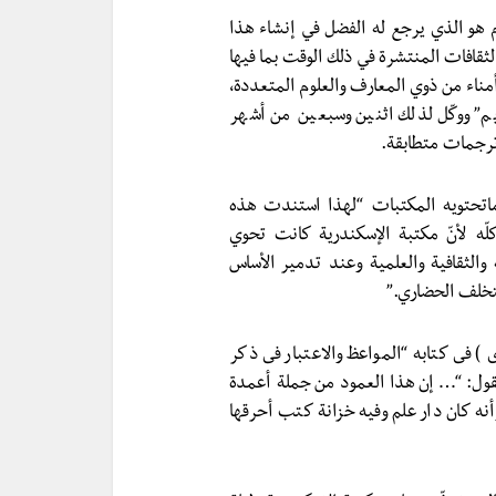
موس الأول الذي حكم مصر ما بين 285 و 246 ق م هو الذي يرجع له الفضل في إنشاء هذا
قافات المنتشرة في ذلك الوقت بما فيها
مناء من ذوي المعارف والعلوم المتعددة،
م” ووكّل لذلك اثنين وسبعين من أشهر
ترجمات متطابقة.
 في الخطاب على ماتحتويه المكتبات “لهذا استندت هذه
ّه لأنّ مكتبة الإسكندرية كانت تحوي
والثقافية والعلمية وعند تدمير الأساس
تخلف الحضاري.”
 ) فى كتابه “المواعظ والاعتبار فى ذكر
فى حديثه عن عمود السواري ص 159، كتب يقول: “… إن هذا العمود من جملة أعمدة
ه كان دار علم وفيه خزانة كتب أحرقها