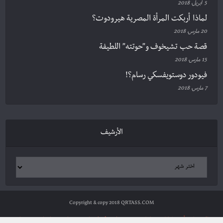
5 أبريل، 2018
لماذا أربكت المرأة المصرية هيرودوت؟
20 مارس، 2018
قصة حب تشيخوف و”حوتته” اللطيفة
15 مارس، 2018
فيودور دوستويفسكي رسام؟!
7 مارس، 2018
الأرشيف
Copyright & copy 2018 QRTASS.COM
الرئيسية
أدب وثقافة
سياسة ومجتمع
علوم وتكنولوجيا
شخصيات
مراجعات
ترجمات