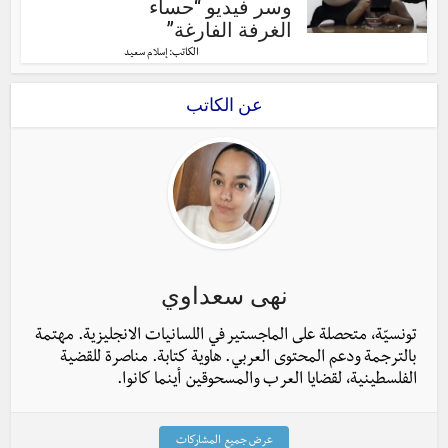
وسر فيديو “حساء
الغرفة الفارغة”
الكاتب:
إسلام سعيد
عن الكاتب
نهى سعداوي
تونسيّة، متحصلة على الماجستير في اللسانيات الانجليزية. مهتمة
بالترجمة ودعم المحتوى العربي. هاوية كتابة. مناصرة للقضية
الفلسطينية، لقضايا العرب والمسحوقين أينما كانوا.
عرض جميع المشاركات