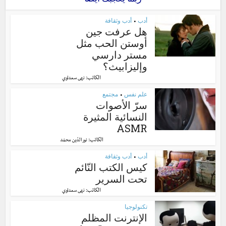
أدب
أدب وثقافة
•
هل عرفت جين
أوستن الحب مثل
مستر دارسي
وإليزابيث؟
الكاتب:
نهى سعداوي
علم نفس
مجتمع
•
سرّ الأصوات
النسائية المثيرة
ASMR
الكاتب:
نور الدّين محمّد
أدب
أدب وثقافة
•
كيس الكتب النّائم
تحت السرير
الكاتب:
نهى سعداوي
تكنولوجيا
الإنترنت المظلم