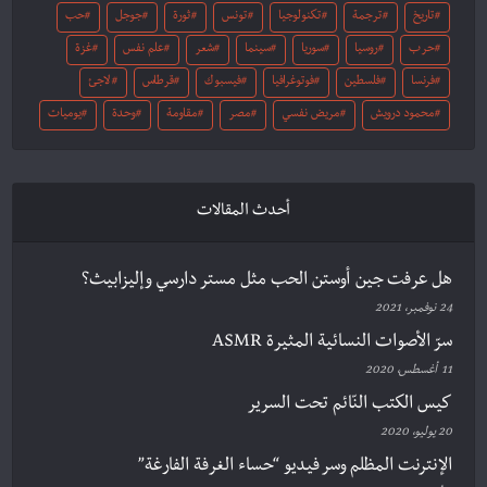
تاريخ
ترجمة
تكنولوجيا
تونس
ثورة
جوجل
حب
حرب
روسيا
سوريا
سينما
شعر
علم نفس
غزة
فرنسا
فلسطين
فوتوغرافيا
فيسبوك
قرطاس
لاجئ
محمود درويش
مريض نفسي
مصر
مقاومة
وحدة
يوميات
أحدث المقالات
هل عرفت جين أوستن الحب مثل مستر دارسي وإليزابيث؟
24 نوفمبر، 2021
سرّ الأصوات النسائية المثيرة ASMR
11 أغسطس، 2020
كيس الكتب النّائم تحت السرير
20 يوليو، 2020
الإنترنت المظلم وسر فيديو “حساء الغرفة الفارغة”