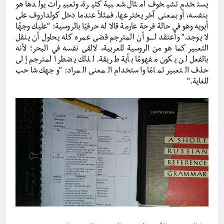
يستخدم تشيخوف أمثال شعبية كثيرة، وتعبيرات يولدها هو
بنفسه، أو بمعنى آخر يخترعها. فمثلاً عندما دخل كولداروف على
أبويه وهو في حالة فرحة عارمة قالا له حرفيًا بالروسية: “عليك وجهًا
لا يوجد.” وأعتقد لــــو أن المترجم قضى عمره كله يحاول أن ينقل
التعبير كما هو من الروسية للعربية، لالقى نفسه في البحر؛ لأنه
بالفعل لن يكون مفهومًا بأية طريقة. لذلك يضطر المترجم إلى
حذف التعبير تمامًا واستخدام المعنى المراد: “وجهك شاحب
للغاية.”