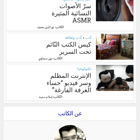
•
سرّ الأصوات
النسائية المثيرة
ASMR
الكاتب:
نور الدّين محمّد
أدب
أدب وثقافة
•
كيس الكتب النّائم
تحت السرير
الكاتب:
نهى سعداوي
تكنولوجيا
الإنترنت المظلم
وسر فيديو “حساء
الغرفة الفارغة”
الكاتب:
إسلام سعيد
عن الكاتب