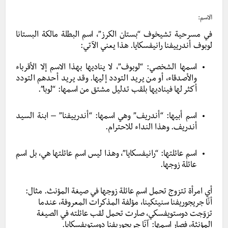
الاسم:
في مسرحية تشيخوف “بستان الكرز”، اسم البطلة مالكة البستانا
لوبوف أندرييفنا رانيفسكايا. هذا يعني الآتي:
اسمها الشخصي: “لوبوف”، لا يناديها بهذا الاسم إلا الأقرباء
والأصدقاء، أو من يريد التودد إليها. وقد يريد أحدهم التودد
أكثر لها فيناديها بلقب تدليل مشتق من اسمها: “لوبا”.
اسم أبيها: “أندريف” وهي اسمها: “أندرييفنا” – ابنة السيد
أندريف. وهذا النداء للاحترام.
اسم عائلتها: “رانيفسكايا”، وهذا ليس اسم عائلتها هي، بل اسم
عائلة زوجها.
أي امرأة تتزوج تحمل اسم عائلة زوجها في صيغة المؤنث. مثال:
أنّا جريجوريفنا سنيتكينا، مؤلفة المذكرات المعروفة، عندما
تزوّجت دوستويفسكي، صارت تحمل لقب عائلته في الصيغة
المؤنثة، فصار اسمها: آنّا جريجوريفنا دوستويفسكايا.