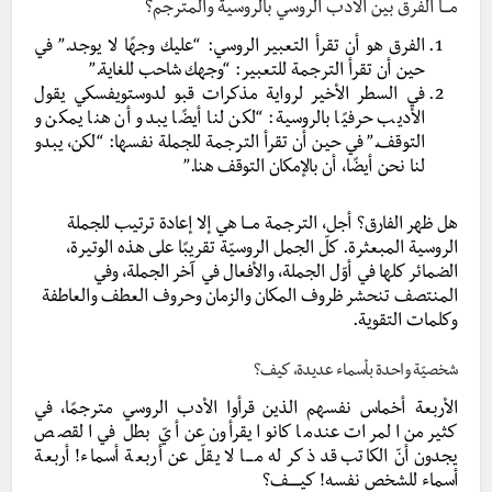
مـــا الفرق بين الأدب الروسي بالروسية والمترجم؟
الفرق هو أن تقرأ التعبير الروسي: “عليك وجهًا لا يوجد.” في
حين أن تقرأ الترجمة للتعبير: “وجهك شاحب للغاية.”
في السطر الأخير لرواية مذكرات قبو لدوستويفسكي يقول
الأديب حرفيًا بالروسية: “لكن لنا أيضًا يبدو أن هنا يمكن و
التوقف.” في حين أن تقرأ الترجمة للجملة نفسها: “لكن، يبدو
لنا نحن أيضًا، أن بالإمكان التوقف هنا.”
هل ظهر الفارق؟ أجل، الترجمة مـــا هي إلا إعادة ترتيب للجملة
الروسية المبعثرة. كلّ الجمل الروسيّة تقريبًا على هذه الوتيرة،
الضمائر كلها في أوّل الجملة، والأفعال في آخر الجملة، وفي
المنتصف تنحشر ظروف المكان والزمان وحروف العطف والعاطفة
وكلمات التقوية.
شخصيّة واحدة بأسماء عديدة، كيف؟
الأربعة أخماس نفسهم الذين قرأوا الأدب الروسي مترجمًا، في
كثير من المرات عندما كانوا يقرأون عن أيّ بطل في القصص
يجدون أنّ الكاتب قد ذكر له مـــا لا يقلّ عن أربعة أسماء! أربعة
أسماء للشخص نفسه! كيـــــف؟