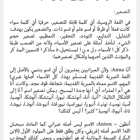
التصغير:
في اللغة الروسية، أيّ كلمة قابلة للتصغير. حرفيًا أيّ كلمة سواء
كانت فعلاً أو ظرفًا أو اسم علم أو اسم ذات. والتصغير يكون بهدف:
التدليل، التدليع، التودد، التحقير، التعظيم، تصغير حجم
الشيء. لنأخذ أمثلة على تصغير الأسماء، ولأنه من الصعب طبعًا
ذكر كلّ الأسماء، بل من المستحيل، فسأذكر الاسمين المذكر
والمؤنث اللذين أحبهما وأشكال تصغيرهما:
آنّـا Anna: ولأن العبرانيين يعتبرون أن أيّ اسم ينتمي بالأصل إلى
اللغة العبرية القديمة (سنسلّم بهذا، كلّ الأسماء أصلها عبري)
المهم، الاسم معناه بالعبرية القديمة: شجاعة، قوّة، مجد. وكانت آنا
هي أم العذراء، أيّ أنها جدة المسيح. يمكن تصغير اسم آنّا إلى
الأشكال التالية: “أنيا، أنة، أنوتشكا، نيورا، أنيتشكا، أنّوشكا، أنّوسيا،
آسيا، نوسيا، نونيا، أنيورا، نيوراسيا، نيوراشا، أنيوشا، أنوشا، نيوشا،
نانا، أنيوتا، أنوسيا.” كثير؟ أ ليس كذلك؟
أنطون – Anton: الاسم ليس أصله عبراني كما العادة، سبحـــان
الله! الاسم أصله إغريقي، وكان يطلق فقط على المولود الأول (الابن
البكر)، الصيغة اليونانية له هو أنطونيوس، ويعني كذلك المحارب