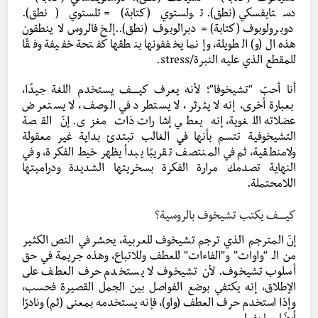
دستايفسكي (نطق). تولستوي (كتابة) = تلستوي (نطق).
دوبرولوبوف (كتابة) = دبرالوبوف (نطق)..إلخ فالروس لا ينطقون
هذه ال(و) الطويلة، وإنما يخففونها بنطقها كفتحة خفيفة وفقًا
للمقطع الذي عليه النبرة/stress.
أنا أحبّ “تشيخوفا”؛ لأنه يعرف كيـــــف يستخدم اللغة جيدًا،
بعبارة أخرى، إنه لا يثرثر، لا يستطرد في الوصف، لا يستعرض
عضلاته اللغوية، إنه يعطي إشارات ذات مغزى. إنّ القصة
التشيخوفية تتسم بأنها في الغالب تبتدئ بداية غير معقولة
ولامنطقية، ثم في المنتصف تقريبًا يبدأ يظهر خيط الفكرة، وفي
النهاية تصدمك مرارة الفكرة بسخريتها الشديدة ودراميتها
اللامحتملة.
كيـــــف يكتب تشيخوف بالروسية؟
إنّ المترجم الذي ترجم تشيخوف للعربية، يحشر في النص الكثير
من الـ “واوات” و”الفاءات” للعطف وللاتباع، وهذه جريمة في حق
أسلوب تشيخوف. لأن تشيخوف لا يستخدم حرف العطف على
الإطلاق، إنه يكتفي بوضع الفواصل بين الجمل القصيرة فحسب،
وإذا استخدم حرف العطف (واو)، فإنه يستخدمه بمعنى (ثم) ونادرًا