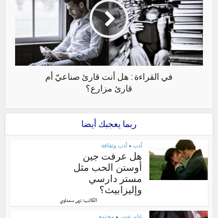
في القراءة : هل أنت قارئ صناعيّ أم
قارئ مزارع؟
ربما يعجبك أيضا
أدب
أدب وثقافة
•
هل عرفت جين
أوستن الحب مثل
مستر دارسي
وإليزابيث؟
الكاتب:
نهى سعداوي
علم نفس
مجتمع