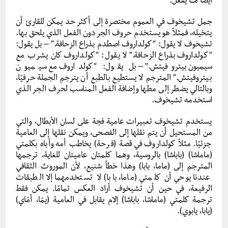
أيضًا مـــا يفعل.
جمل تشيخوف في العموم مختصرة إلى أكثر حد يمكن للقارئ أن
يتخيله، فمثلاً هو يستخدم حروف الجر دون الفعل الذي يلحق بها.
تشيخوف لا يقول: “كولداروف اصطدم بذراع الزحافة.” – بل يقول:
“كولداروف بذراع الزحافة.” لا يقول: “كولداروف كان يشرب مع
سيميون بيتروفيتش.” – بل يقول: “كولداروف مع سيميون
بيتروفيتش.” المترجم لا يستطيع بالطبع أن يترجم الجملة حرفيًا،
وبالتالي يضطر إلى مطها وإضافة الفعل المناسب لحرف الجر الذي
استخدمه تشيخوف.
يستخدم تشيخوف تعبيرات عامية فجة على لسان الأبطال، والتي
من المستحيل أن يتم نقلها إلى الفصحى، ويمكن نقلها إلى العامية
جزئيًا. مثلاً كولداروف في قصة (فرحة) يخاطب أمه وأباه بكلمتي
(ماماشا) (باباشا) بالروسية، وهما كلمتان عاميتان للغاية، ترجمها
المترجم إلى (ماما، بابا) وهذا خطأ شنيع، لأن الموروث الثقافي
عندنا يوحي أن كلمتي (ماما، بابا) لا تستخدمهما إلا الطبقات
الرفيعة، في حين أن تشيخوف أراد العكس تمامًا. يمكن فقط
ترجمة كلمتي (ماماشا، باباشا) إلام يقابل في العامية (يمّا، أمّاي)
(يابا، يابوي).