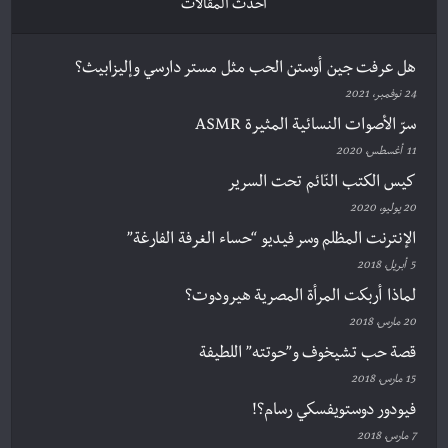
أحدث المقالات
هل عرفت جين أوستن الحب مثل مستر دارسي وإليزابيث؟
24 نوفمبر، 2021
سرّ الأصوات النسائية المثيرة ASMR
11 أغسطس، 2020
كيس الكتب النّائم تحت السرير
20 يوليو، 2020
الإنترنت المظلم وسر فيديو “حساء الغرفة الفارغة”
5 أبريل، 2018
لماذا أربكت المرأة المصرية هيرودوت؟
20 مارس، 2018
قصة حب تشيخوف و”حوتته” اللطيفة
15 مارس، 2018
فيودور دوستويفسكي رسام؟!
7 مارس، 2018