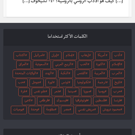
[…] كيف هو الأدب الروسي بالروسية؟ -1- تشيخوف […]
الكلمات الأكثر استخداما
أدب
أمريكا
إرهاب
إسلام
إيران
اسرائيل
اكتئاب
الإسلام
الثورة
الحب
الربيع العربي
السعودية
العراق
العرب
العربية
القدس
النكبة
الهند
الولايات المتحدة
تاريخ
ترجمة
تكنولوجيا
تونس
ثورة
جوجل
حب
حرب
روسيا
سوريا
سينما
شعر
علم نفس
غزة
فرنسا
فلسطين
فوتوغرافيا
فيسبوك
قرطاس
لاجئ
محمود درويش
مريض نفسي
مصر
مقاومة
وحدة
يوميات