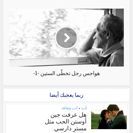
هواجس رجل تخطّى الستين -1-
ربما يعجبك أيضا
أدب
أدب وثقافة
•
هل عرفت جين
أوستن الحب مثل
مستر دارسي