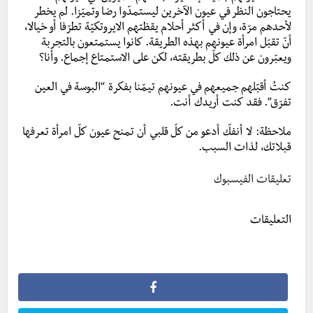
يحتاجون النظر في عيون الآخرين ليستمدّوا رضا وتميّزا. لم يخطر
لأحدهم مرّة، وإن في أكثر أحلام يقظتهم الايروتكيّة تطرّفا أو خيالا،
أنّ تقبّل امرأة عيونهم بهذه الطريقة. كانوا يستمتعون بالتجربة
ويعبّرون عن ذلك كلّ بطريقته، لكن على الاستمتاع إجماع. وأنا؟
كنتُ أقبّلهم جميعهم في عيونهم تيمّنا بفكرة “البوسة في العين
تفرّق”. فقد كنت أريدك أنت.
ملاحظة: لا أنفكّ أدعو من كلّ قلبي أن تمنح عيون كلّ امرأة تعرفها
قبلاتك، لذات السبب.
تعليقات الفيسبوك
التعليقات