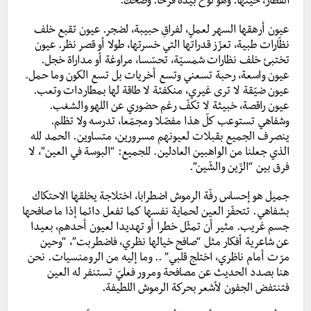
القطار، حينها. وهو لوّح بيده فرحا. وضحك.
عيون أرهقها السهر لعملٍ، لفراقِ حبيبة، لضجر. عيون تقبع خلف
نظّارات طبية، تعزّز قدراتها التي خسرتها، طولا أو قصر نظر. عيون
تختبئ خلف نظارات شمسيّة، تحسّسا، مراوغة أو مداراة خجل.
عيون واسعة، رحبة تسعني وتسع أخريات بل تسع الكون وما حمل.
عيون ضيّقة لا ترى غيري، منكفئة لا طاقة لها بمطاردات وتعب.
عيون راقصة، خبيثة لا تكفّ رغم حضوري عن اللهو والشغب.
وشفاهي تستوعب كلّ هذا مفصّلا ومجمّعا، تدرسه ولا تظلم.
ينصرف الجميع بقبلات لعيونهم مسرورين، متساوين. الحمد لله
الذي جعلنا من الواهبين العادلين. للجميع: “البوسة في العين”، لا
فرق بين “الزّين والشّين”.
جميل هو إحساس رفّة الرموش اضطرابا، اختلاجة يخلقها الاحتكاك
بشفاهي. تتحفّز العين لحماية نفسها كما تفعل دائما إذا ما صافحها
جسم غريب. مثير أن تمثّل خطرا أو تهديدا لعيون أحدهم، بعيدا
عن شاعرية أفكار مثل “صافح خيالها نظري، فاضطربت”، “وحين
مرّت أمام ناظري، اختلج قلبي” .. وما إليه من الرومنسيات. نحن
هنا بصدد الحديث عن مصافحة ومرور فعليّ تستنفر له العين
فتنتفض الجفون لأشعر بحركة الرموش اللطيفة.