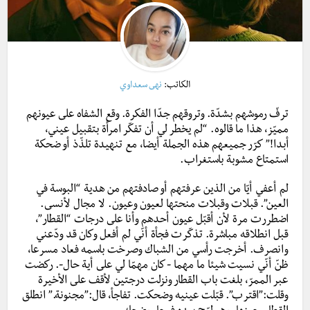
الكاتب:
نهى سعداوي
ترفّ رموشهم بشدّة. وتروقهم جدّا الفكرة. وقع الشفاه على عيونهم
مميّز، هذا ما قالوه. “لم يخطر لي أن تفكّر امرأة بتقبيل عيني،
أبدا!” كرّر جميعهم هذه الجملة أيضا، مع تنهيدة تلذّذ أو ضحكة
استمتاع مشوبة باستغراب.
لم أعفي أيّا من الذين عرفتهم أو صادفتهم من هدية “البوسة في
العين”. قبلات وقبلات منحتها لعيون وعيون. لا مجال لأنسى.
اضطررت مرة لأن أقبّل عيون أحدهم وأنا على درجات “القطار”،
قبل انطلاقه مباشرة. تذكّرت فجأة أنّي لم أفعل وكان قد ودّعني
وانصرف. أخرجت رأسي من الشباك وصرخت باسمه فعاد مسرعا،
ظنّ أنّي نسيت شيئا ما مهما -كان مهمّا لي على أية حال-. ركضت
عبر الممرّ، بلغت باب القطار ونزلت درجتين لأقف على الأخيرة
وقلت:”اقترب”. قبّلت عينيه وضحكت. تفاجأ، قال:”مجنونة.” انطلق