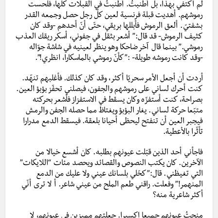
لم أكتفي بهذا، بل أطنبتُ. أطنبتُ في القبلات كلّها، فلحست
رموشهم. أهديت قبلة فرنسية لعين كلّ رجل حصل وجمعه القدر
بشفتيّ. ألعق الرموش فأبللها بريقي، حتّى أنّ أحدهم -وقد كان
كثيف الرموش- قد قال:” أشعر بثقل في جفوني، أسكر ريقك العذب
رموشي.” بينما قال آخر ضاحكا وهو ينظر لعينيه في شاشة جوّاله
-وقد كانت رموشه طويلة- :”كأنّ رموشي بالماسكارا، انظري!”.
أردت أن أجعل الأمر سحريّا أكثر، وقد كان كذلك. فأغلبهم تنهّد.
كنت أحرك لساني على رموشهم والجفون، فيصلني تحفّز بؤبؤ العين.
بصراحة، كنت أستفزّه وكان يسقط في الاستفزاز فأشعر بحركته
متبّعا حركة لساني. يغار البؤبؤ ويغتاظ مما حصله الجفن والرمش
فيجبر العين أن تنفتح ليحظى أحيانا بلعقة. فيسقط الدمع مدرارا
تأثّرا بالأعطية.
فاجأني أحد الذين قبّلت عيونهم بطلبه. كان أشسع خيالا من
الآخرين. كان يكتب النصوص والقصائد ويحصد مئات “اللايكات”
التي تغيظني. قال:”كحّلي بلسانك عيني ولا عليك من الدمع
المنهمر!” وفعلت. راقني طعم الملح من عيني شاعر. أ لا ترى أنّي
أكثر شاعرية منه؟
منحتُ عيونهم جميعا إكسيرا. جعلتهم مميزين في عيونهم، لا