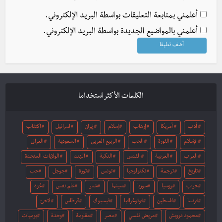
أعلمني بمتابعة التعليقات بواسطة البريد الإلكتروني.
أعلمني بالمواضيع الجديدة بواسطة البريد الإلكتروني.
الكلمات الأكثر استخداما
أدب
أمريكا
إرهاب
إسلام
إيران
اسرائيل
اكتئاب
الإسلام
الثورة
الحب
الربيع العربي
السعودية
العراق
العرب
العربية
القدس
النكبة
الهند
الولايات المتحدة
تاريخ
ترجمة
تكنولوجيا
تونس
ثورة
جوجل
حب
حرب
روسيا
سوريا
سينما
شعر
علم نفس
غزة
فرنسا
فلسطين
فوتوغرافيا
فيسبوك
قرطاس
لاجئ
محمود درويش
مريض نفسي
مصر
مقاومة
وحدة
يوميات