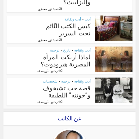
وإليزابيث؟
الكاتب:
نهى سعداوي
أدب
أدب وثقافة
•
كيس الكتب النّائم
تحت السرير
الكاتب:
نهى سعداوي
أدب وثقافة
تاريخ
ترجمة
•
•
لماذا أربكت المرأة
المصرية هيرودوت؟
الكاتب:
نور الدّين محمّد
أدب وثقافة
ترجمة
شخصيات
•
•
قصة حب تشيخوف
و”حوتته” اللطيفة
الكاتب:
نور الدّين محمّد
عن الكاتب