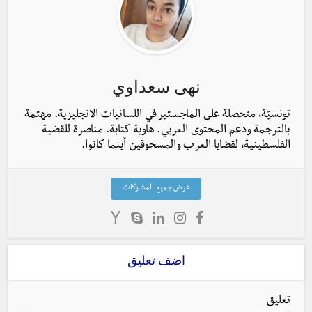
نهى سعداوي
تونسيّة، متحصلة على الماجستير في اللسانيات الانجليزية. مهتمة
بالترجمة ودعم المحتوى العربي. هاوية كتابة. مناصرة للقضية
الفلسطينية، لقضايا العرب والمسحوقين أينما كانوا.
عرض جميع المشاركات
اضف تعليق
تعليق