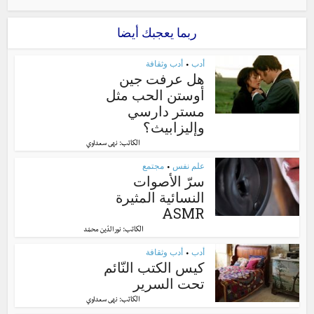
ربما يعجبك أيضا
أدب
أدب وثقافة
•
هل عرفت جين
أوستن الحب مثل
مستر دارسي
وإليزابيث؟
الكاتب:
نهى سعداوي
علم نفس
مجتمع
•
سرّ الأصوات
النسائية المثيرة
ASMR
الكاتب:
نور الدّين محمّد
أدب
أدب وثقافة
•
كيس الكتب النّائم
تحت السرير
الكاتب:
نهى سعداوي