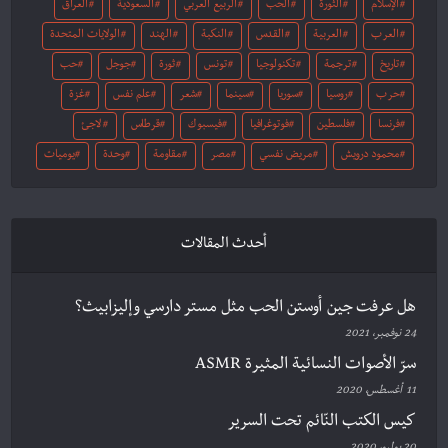
الإسلام
الثورة
الحب
الربيع العربي
السعودية
العراق
العرب
العربية
القدس
النكبة
الهند
الولايات المتحدة
تاريخ
ترجمة
تكنولوجيا
تونس
ثورة
جوجل
حب
حرب
روسيا
سوريا
سينما
شعر
علم نفس
غزة
فرنسا
فلسطين
فوتوغرافيا
فيسبوك
قرطاس
لاجئ
محمود درويش
مريض نفسي
مصر
مقاومة
وحدة
يوميات
أحدث المقالات
هل عرفت جين أوستن الحب مثل مستر دارسي وإليزابيث؟
24 نوفمبر، 2021
سرّ الأصوات النسائية المثيرة ASMR
11 أغسطس، 2020
كيس الكتب النّائم تحت السرير