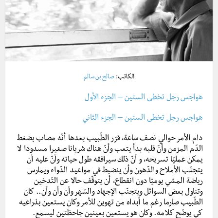
الكاتب:
صالح بن سالم
هواجس رجل تخطى الستين – الجزء الأول
هواجس رجل تخطى الستين – الجزء الثاني
دام الأمر حوالي نصف ساعة، قرّر الطّبيب بعدها أنّه مصاب بضغط
الدّم المزمن وأنّ قلبه بدأ يتعب وأنّ هناك شريانا صغيرا مسدودا لا
يمكن عمليّا تسريحه، و أنّ ذلك سيرافقه طول حياته وأنّ عليه أن
يتجنّب الأملاح والدّهون وأن ينضبط في مواعيد الدّواء ويمارس
رياضة المشي يوميّا دون انقطاع، أن يتوقّف حالا عن التّدخين
وتناول بعض السوائل ويتجنّب الإجهاد والسّهر وأن وأن وأن.. كان
الطّبيب صارما رغم ما أبداه من تهوين للأمر وكان يستعين بذراعيه
كي يوضّح كلامه. وكان هو يستعين بعينين جاحظتين ليسمع.