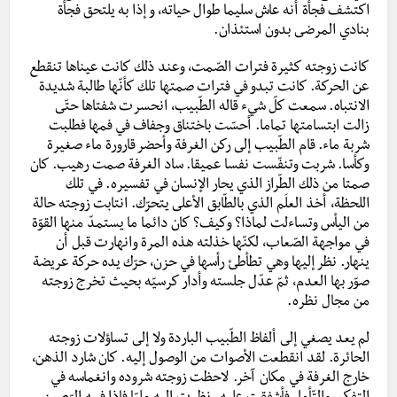
اكتشف فجأة أنه عاش سليما طوال حياته، و إذا به يلتحق فجأة
بنادي المرضى بدون استئذان.
كانت زوجته كثيرة فترات الصّمت، وعند ذلك كانت عيناها تنقطع
عن الحركة. كانت تبدو في فترات صمتها تلك كأنّها طالبة شديدة
الانتباه. سمعت كلّ شيء قاله الطّبيب، انحسرت شفتاها حتّى
زالت ابتسامتها تماما. أحسّت باختناق وجفاف في فمها فطلبت
شربة ماء. قام الطّبيب إلى ركن الغرفة وأحضر قارورة ماء صغيرة
وكأسا. شربت وتنفّست نفسا عميقا. ساد الغرفة صمت رهيب. كان
صمتا من ذلك الطّراز الذي يحار الإنسان في تفسيره. في تلك
اللحظة، أخذ العلَم الذي بالطّابق الأعلى يتحرّك. انتابت زوجته حالة
من اليأس وتساءلت لماذا؟ وكيف؟ كان دائما ما يستمدّ منها القوّة
في مواجهة الصّعاب، لكنّها خذلته هذه المرة وانهارت قبل أن
ينهار. نظر إليها وهي تطأطئ رأسها في حزن، حرّك يده حركة عريضة
صوّر بها العدم، ثمّ عدّل جلسته وأدار كرسيّه بحيث تخرج زوجته
من مجال نظره.
لم يعد يصغي إلى ألفاظ الطّبيب الباردة ولا إلى تساؤلات زوجته
الحائرة. لقد انقطعت الأصوات من الوصول إليه. كان شارد الذهن،
خارج الغرفة في مكان آخر. لاحظت زوجته شروده وانغماسه في