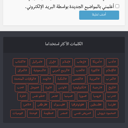
أعلمني بالمواضيع الجديدة بواسطة البريد الإلكتروني.
الكلمات الأكثر استخداما
أدب
أمريكا
إرهاب
إسلام
إيران
اسرائيل
اكتئاب
الإسلام
الثورة
الحب
الربيع العربي
السعودية
العراق
العرب
العربية
القدس
النكبة
الهند
الولايات المتحدة
تاريخ
ترجمة
تكنولوجيا
تونس
ثورة
جوجل
حب
حرب
روسيا
سوريا
سينما
شعر
علم نفس
غزة
فرنسا
فلسطين
فوتوغرافيا
فيسبوك
قرطاس
لاجئ
محمود درويش
مريض نفسي
مصر
مقاومة
وحدة
يوميات