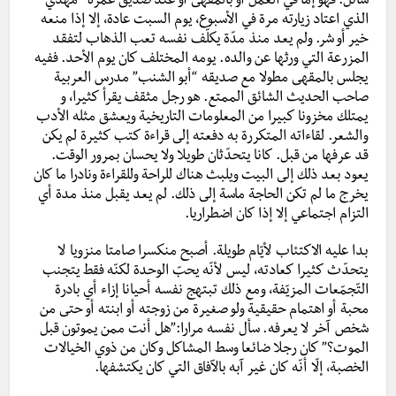
سائل. فهو إما في العمل أو بالمقهى أو عند صديق عمره “مهدي”
الذي اعتاد زيارته مرة في الأسبوع، يوم السبت عادة، إلا إذا منعه
خير أو شر. ولم يعد منذ مدّة يكلّف نفسه تعب الذهاب لتفقد
المزرعة التي ورثها عن والده. يومه المختلف كان يوم الأحد. ففيه
يجلس بالمقهى مطولا مع صديقه “أبو الشنب” مدرس العربية
صاحب الحديث الشائق الممتع. هو رجل مثقف يقرأ كثيرا، و
يمتلك مخزونا كبيرا من المعلومات التاريخية ويعشق مثله الأدب
والشعر. لقاءاته المتكررة به دفعته إلى قراءة كتب كثيرة لم يكن
قد عرفها من قبل. كانا يتحدّثان طويلا ولا يحسان بمرور الوقت.
يعود بعد ذلك إلى البيت ويلبث هناك للراحة وللقراءة ونادرا ما كان
يخرج ما لم تكن الحاجة ماسة إلى ذلك. لم يعد يقبل منذ مدة أي
التزام اجتماعي إلا إذا كان اضطراريا.
بدا عليه الاكتئاب لأيّام طويلة. أصبح منكسرا صامتا منزويا لا
يتحدّث كثيرا كعادته، ليس لأنّه يحبّ الوحدة لكنّه فقط يتجنب
التّجمّعات المزيّفة، ومع ذلك تبتهج نفسه أحيانا إزاء أي بادرة
محبة أو اهتمام حقيقية ولو صغيرة من زوجته أو ابنته أو حتى من
شخص آخر لا يعرفه. سأل نفسه مرارا:”هل أنت ممن يموتون قبل
الموت؟” كان رجلا ضائعا وسط المشاكل وكان من ذوي الخيالات
الخصبة، إلّا أنّه كان غير آبه بالآفاق التي كان يكتشفها.