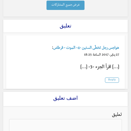
عرض جميع المشاركات
تعليق
:
هواجس رجل تخطّى الستين -4- الموت - قرطاس
27 يناير، 2017 الساعة 18:25
[…] اقرأ الجزء -3- […]
Reply
اضف تعليق
تعليق