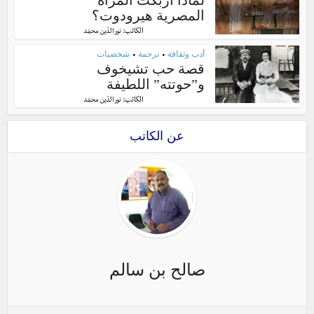
المصرية هيرودوت؟
الكاتب:
نور الدّين محمّد
أدب وثقافة
ترجمة
شخصيات
•
•
قصة حب تشيخوف
و”حوتته” اللطيفة
الكاتب:
نور الدّين محمّد
عن الكاتب
صالح بن سالم