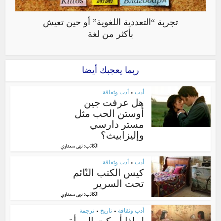
تجربة “التعددية اللغوية” أو حين تعيش
بأكثر من لغة
ربما يعجبك أيضا
أدب
أدب وثقافة
•
هل عرفت جين
أوستن الحب مثل
مستر دارسي
وإليزابيث؟
الكاتب:
نهى سعداوي
أدب
أدب وثقافة
•
كيس الكتب النّائم
تحت السرير
الكاتب:
نهى سعداوي
أدب وثقافة
تاريخ
ترجمة
•
•
لماذا أربكت المرأة