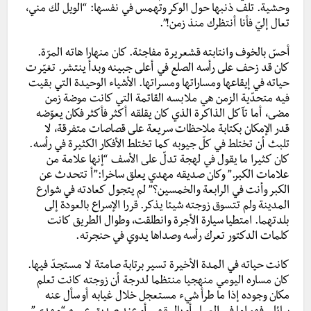
وحشية. تلف ذنبها حول الوكر وتهمس في نفسها: “الويل لك مني،
تعال إليّ فأنا أنتظرك منذ زمن!”.
أحسّ بالخوف وانتابته قشعريرة مفاجئة. كان منهارا هاته المرّة.
كان قد زحف على رأسه الصلع في أعلى جبينه وبدأ ينتشر. تغيّرت
حياته في إيقاعها ومساراتها ومسراتها. الأشياء الوحيدة التي بقيت
فيه متحدّية الزمن هي ملابسه القاتمة التي كانت موضة زمن
مضى، أما تآكل الذاكرة الذي كان يقلقه أكثر فأكثر فكان يعوّضه
قدر الإمكان بكتابة ملاحظات سريعة على قصاصات متفرقة، لا
تلبث أن تختلط في كلّ جيوبه كما تختلط الأفكار الكثيرة في رأسه.
كان كثيرا ما يقول في لهجة تدلّ على الأسف “إنها علامة من
علامات الكبر.” وكان صديقه مهدي يعلق ساخرا:”أ تتحدث عن
الكبر وأنت في الرابعة والخمسين؟” لم يتجول كعادته في شوارع
المدينة ولم تتسوق زوجته شيئا يذكر. قررا الإسراع بالعودة إلى
بلدتهما. امتطيا سيارة الأجرة وانطلقت، وطوال الطريق كانت
كلمات الدكتور تعرك رأسه وصداها يدوي في حنجرته.
كانت حياته في المدة الأخيرة تسير برتابة صامتة لا مستجدّ فيها.
كان مساره اليومي منهجيا منتظما لدرجة أن زوجته كانت تعلم
مكان وجوده إذا ما طرأ شيء مستعجل خلال غيابه أو سأل عنه