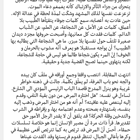
التفكير والتّأمل فأشفقت عليه. نظرت إليه مليّا فإذا فمه الرّصين
يتحرّك من جرّاء التّأثر والارتباك كأنه يغمغم دعاء الموت.
تزعزعت نفسها لذلك المشهد وشكّت لمدّة لحظة في عدالة الإله.
حين عادت به أعصابه، سمع كلمات جوفاء يتقيّأها الطّبيب بلا
أعماق، كلمات عن الأمل، عن الشجاعة، عن العلم، عن الشّباب
الدائم. كلمات فقدت كل معانيها، وأصبحت حروفها مجرّد ديدان
صغيرة تلتفّ حول نفسها بلا مبرّر. ما هي الشجاعة التي يطالبه بها
الطبيب؟ أن يواجه مستقبلا هو يعرف أنّه مشوب بالحرمان و
الخوف! إنّ المرء يكون شجاعا طالما هو ليس في حاجة للشجاعة،
لكنه يتهاوى حينما تصبح القضية جدية و حقيقية.
انتهت المقابلة. انتصب واقفا وجمع أوراقه في ملفّ كان بيده
واتّجه نحو باب الغرفة، لم يعلّق بكلمة. جالت في ذهنه خواطر
غريبة وهو ينزل المدرج قاصدا الباب الرئيسي المؤدي الى الشارع.
تساءل في نفسه: “هل اختاره المرض من دون بقية الناس، وقدم
إليه لينغص عليه عافيته؟ أم أنه هو من اختار المرض وذهب إليه
بنفسه، باستهتاره بصحته وعدم اهتمامه بها، و بإفراطه في الشرب
والتدخين وقلة الحركة؟ قد يتّفق أن لا يقدر الرجل الأمور حق
تقديرها. قرأ ذات مرة أن مصير الإنسان إنما هو خلاصة تسلسلات
حمقاء. أحسّ أنّ المرض قد تربّص به كما تتربّص أفعى عظيمة في
وكرها بأعالي الجبال، تنتظر قدوم فريستها وقد اتّقدت عيناها