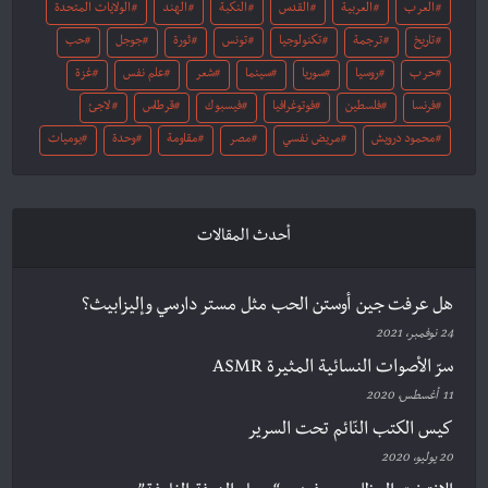
العرب
العربية
القدس
النكبة
الهند
الولايات المتحدة
تاريخ
ترجمة
تكنولوجيا
تونس
ثورة
جوجل
حب
حرب
روسيا
سوريا
سينما
شعر
علم نفس
غزة
فرنسا
فلسطين
فوتوغرافيا
فيسبوك
قرطاس
لاجئ
محمود درويش
مريض نفسي
مصر
مقاومة
وحدة
يوميات
أحدث المقالات
هل عرفت جين أوستن الحب مثل مستر دارسي وإليزابيث؟
24 نوفمبر، 2021
سرّ الأصوات النسائية المثيرة ASMR
11 أغسطس، 2020
كيس الكتب النّائم تحت السرير
20 يوليو، 2020