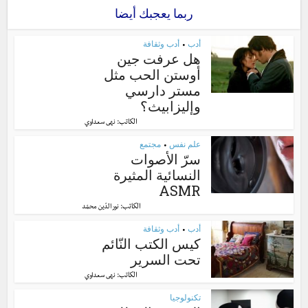
ربما يعجبك أيضا
أدب
أدب وثقافة
•
هل عرفت جين
أوستن الحب مثل
مستر دارسي
وإليزابيث؟
الكاتب:
نهى سعداوي
علم نفس
مجتمع
•
سرّ الأصوات
النسائية المثيرة
ASMR
الكاتب:
نور الدّين محمّد
أدب
أدب وثقافة
•
كيس الكتب النّائم
تحت السرير
الكاتب:
نهى سعداوي
تكنولوجيا