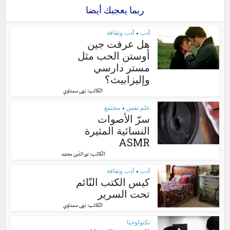
ربما يعجبك أيضا
أدب
أدب وثقافة
•
هل عرفت جين
أوستن الحب مثل
مستر دارسي
وإليزابيث؟
الكاتب:
نهى سعداوي
علم نفس
مجتمع
•
سرّ الأصوات
النسائية المثيرة
ASMR
الكاتب:
نور الدّين محمّد
أدب
أدب وثقافة
•
كيس الكتب النّائم
تحت السرير
الكاتب:
نهى سعداوي
تكنولوجيا