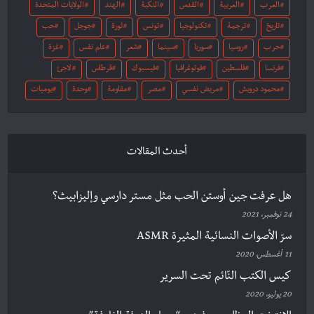
العرب
العربية
القدس
النكبة
الهند
الولايات المتحدة
تاريخ
ترجمة
تكنولوجيا
تونس
ثورة
جوجل
حب
حرب
روسيا
سوريا
سينما
شعر
علم نفس
غزة
فرنسا
فلسطين
فوتوغرافيا
فيسبوك
قرطاس
لاجئ
محمود درويش
مريض نفسي
مصر
مقاومة
وحدة
يوميات
أحدث المقالات
هل عرفت جين أوستن الحب مثل مستر دارسي وإليزابيث؟
24 نوفمبر، 2021
سرّ الأصوات النسائية المثيرة ASMR
11 أغسطس، 2020
كيس الكتب النّائم تحت السرير
20 يوليو، 2020