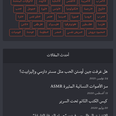
العرب
العربية
القدس
النكبة
الهند
الولايات المتحدة
تاريخ
ترجمة
تكنولوجيا
تونس
ثورة
جوجل
حب
حرب
روسيا
سوريا
سينما
شعر
علم نفس
غزة
فرنسا
فلسطين
فوتوغرافيا
فيسبوك
قرطاس
لاجئ
محمود درويش
مريض نفسي
مصر
مقاومة
وحدة
يوميات
أحدث المقالات
هل عرفت جين أوستن الحب مثل مستر دارسي وإليزابيث؟
24 نوفمبر، 2021
سرّ الأصوات النسائية المثيرة ASMR
11 أغسطس، 2020
كيس الكتب النّائم تحت السرير
20 يوليو، 2020