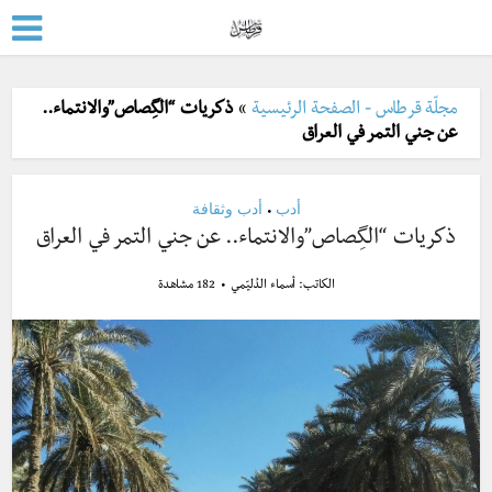
مجلّة قرطاس - الصفحة الرئيسية
»
ذكريات “الگِصاص”والانتماء..
عن جني التمر في العراق
أدب
أدب وثقافة
•
ذكريات “الگِصاص”والانتماء.. عن جني التمر في العراق
الكاتب:
أسماء الدُليّمي
182 مشاهدة