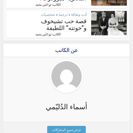
الكاتب:
نور الدّين محمّد
أدب وثقافة
ترجمة
شخصيات
•
•
قصة حب تشيخوف
و”حوتته” اللطيفة
الكاتب:
نور الدّين محمّد
عن الكاتب
أسماء الدُليّمي
عرض جميع المشاركات