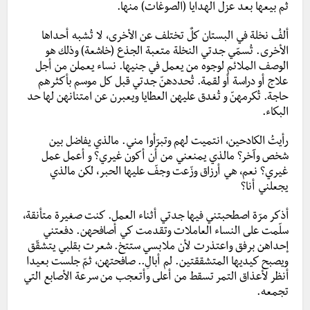
ثم بيعها بعد عزل الهدايا (الصوغات) منها.
ألفُ نخلة في البستان كلٌ تختلف عن الأخرى، لا تُشبه أحداها
الأخرى. تُسمّي جدتي النخلة متعبة الجذع (خاشعة) وذلك هو
الوصف الملائم لوجوه من يعمل في جنيها. نساء يعملن من أجل
علاج أو دراسة أو لقمة. تُحددهنّ جدتي قبل كل موسم بأكثرهم
حاجة. تُكرمهنّ و تُغدق عليهن العطايا ويعبرن عن امتنانهن لها حد
البكاء.
رأيتُ الكادحين، انتميت لهم وتبرّأوا مني. مالذي يفاضل بين
شخص وآخر؟ مالذي يمنعني من أن أكون غيري؟ و أعمل عمل
غيري؟ نعم، هي أرزاق وزّعت وجفّ عليها الحبر، لكن مالذي
يجعلني أنا؟
أذكر مرّة اصطحبتني فيها جدتي أثناء العمل. كنت صغيرة متأنقة،
سلّمت على النساء العاملات وتقدمت كي أصافحهن. دفعتني
إحداهن برفق واعتذرت لأن ملابسي ستتخ. شعرت بقلبي يتشقّق
ويصبح كيديها المتشققتين. لم أبالِ.. صافحتهن، ثمّ جلست بعيدا
أنظر لأعذاق التمر تسقط من أعلى وأتعجب من سرعة الأصابع التي
تجمعه.