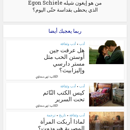
من هو إيغون شيله Egon Schiele
الذي يحظى بقداسة حتّى اليوم؟
ربما يعجبك أيضا
أدب
أدب وثقافة
•
هل عرفت جين
أوستن الحب مثل
مستر دارسي
وإليزابيث؟
الكاتب:
نهى سعداوي
أدب
أدب وثقافة
•
كيس الكتب النّائم
تحت السرير
الكاتب:
نهى سعداوي
أدب وثقافة
تاريخ
ترجمة
•
•
لماذا أربكت المرأة
المصرية هيرودوت؟