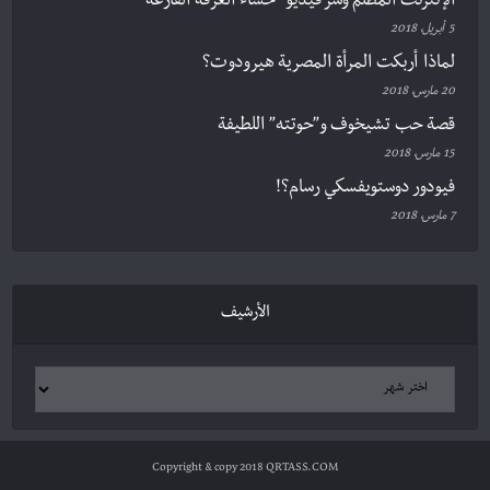
الإنترنت المظلم وسر فيديو “حساء الغرفة الفارغة”
5 أبريل، 2018
لماذا أربكت المرأة المصرية هيرودوت؟
20 مارس، 2018
قصة حب تشيخوف و”حوتته” اللطيفة
15 مارس، 2018
فيودور دوستويفسكي رسام؟!
7 مارس، 2018
الأرشيف
Copyright & copy 2018 QRTASS.COM