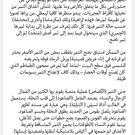
التمر (الگصاص بلهجتنا العراقية)، لكن ذلك لم يمنع جدتي من
حشو رأسي بكل ما يتعلق بالأرض وما عليها. تتدلّى أعذاق التمر من
نخيلها كأقراط الغجريات. يبدو منظرها كافيا ليعطي من يراها تصورا
عن طبيعة ثمرها. فهذه (زاهية) وتلك (مكرمشة) وأخرى (محشفة)
حسب حالة التمر فيها. كلّ ذلك يُعرف من نظرة إلى بداية ثمرها
(الچمري) الذي سيتحوّل فيما بعد إلى تمر أصفر (مْنَجِّد) ثمّ إلى
تمر ناضج .
من الممكن استباق نضج التمر بقطف بعض من التمر الأصفر بحذر
ثم فرشه في إناء عريض (صينية) ورشّ الرماد فوقه وتعريضه
للشمس فوق سطح البيت -تماما كما يُعرض معجون الطماطم الذي
كان يُصنَع أوقات الحصار-، وذلك كاف لإنضاج التمر بسويعات
قليلة.
جني التمر (الگِصاص) عملية متعبة يقوم بها الكثير من العُمّال
الرّجال والنساء. يصعد العامل (الصاعود) إلى قلب النخلة. يستعمل
في الغالب أداة تسمّى ( التِبَليّة). وهي عبارة عن مسند لظهر
الصاعود يتّصل بقوس من الحديد يطوّق النخلة وجسم الصاعود.
يقوم بتحريك القوس والصعود بضع خطوات حتى يصل للأعلى،
بينما تقوم النساء (الطواشات) بجمع التمر المتساقط وتفريط
الأعذاق ثمّ جمعها في أكياس بلاستيكية لنقلها وتصفيتها (بسلها)