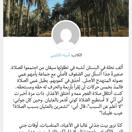
الكاتب:
أسماء الدُليّمي
ألف نخلة في البستان تُشبه في تطاولها سيقان من اجتمعوا للصلاة.
صغيرةً جدّا أتسلّل بين الصّفوف لأصلّي مع جماعة يأمهم عمي
بصوته المتهدج الأجشّ. أحدّق في كعوبهم. يطيل عمي الصلاة
فالمدّ بخمس حركات لن يُقرأ بأربعة والحرف له حقّه ومستحقّه.
كنت أتثاقل صلاة الفجر معه و أختلق الأعذار. ذات مرّة أخبرت
أبي أنّي لا أستطيع الصّلاة كوني أشعر بالغثيان. وحين كان جوابي:
“لا أعلم عن السبب”، قال أبي: “تشعرين بالغثيان بسبب الصلاة؟
عيب عليــك!”
كنّا نزور بيت جدّتي غالبا في الأعياد، المناسبات، أوقات جني