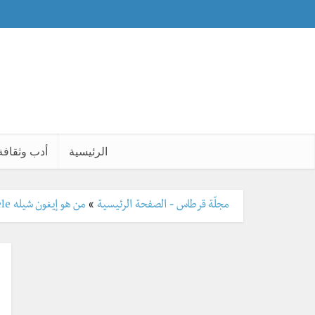
الرئيسية
أدب وثقافة
مجلّة قرطاس - الصفحة الرئيسية
»
من هو إيغون شيله Egon Schiele الذي يحظى بقداسة حتّى اليوم؟