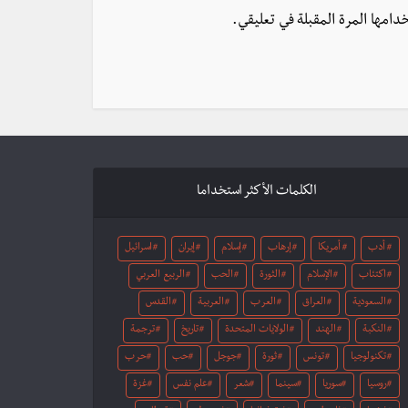
دامها المرة المقبلة في تعليقي.
الكلمات الأكثر استخداما
أدب
أمريكا
إرهاب
إسلام
إيران
اسرائيل
اكتئاب
الإسلام
الثورة
الحب
الربيع العربي
السعودية
العراق
العرب
العربية
القدس
النكبة
الهند
الولايات المتحدة
تاريخ
ترجمة
تكنولوجيا
تونس
ثورة
جوجل
حب
حرب
روسيا
سوريا
سينما
شعر
علم نفس
غزة