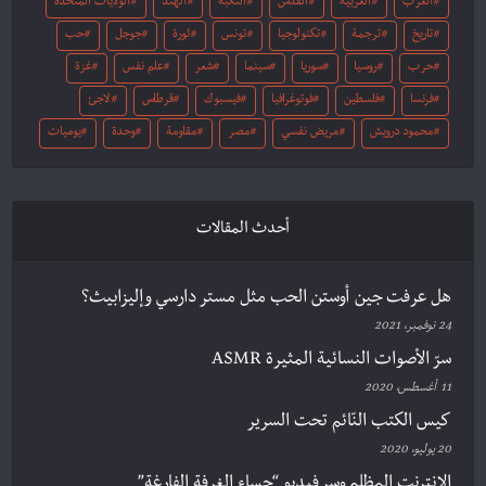
العرب
العربية
القدس
النكبة
الهند
الولايات المتحدة
تاريخ
ترجمة
تكنولوجيا
تونس
ثورة
جوجل
حب
حرب
روسيا
سوريا
سينما
شعر
علم نفس
غزة
فرنسا
فلسطين
فوتوغرافيا
فيسبوك
قرطاس
لاجئ
محمود درويش
مريض نفسي
مصر
مقاومة
وحدة
يوميات
أحدث المقالات
هل عرفت جين أوستن الحب مثل مستر دارسي وإليزابيث؟
24 نوفمبر، 2021
سرّ الأصوات النسائية المثيرة ASMR
11 أغسطس، 2020
كيس الكتب النّائم تحت السرير
20 يوليو، 2020
الإنترنت المظلم وسر فيديو “حساء الغرفة الفارغة”