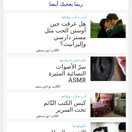
ربما يعجبك أيضا
أدب
أدب وثقافة
•
هل عرفت جين
أوستن الحب مثل
مستر دارسي
وإليزابيث؟
الكاتب:
نهى سعداوي
علم نفس
مجتمع
•
سرّ الأصوات
النسائية المثيرة
ASMR
الكاتب:
نور الدّين محمّد
أدب
أدب وثقافة
•
كيس الكتب النّائم
تحت السرير
الكاتب:
نهى سعداوي
تكنولوجيا