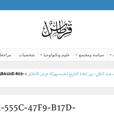
سياسة ومجتمع
علوم وتكنولوجيا
شخصيات
مراجعا
د الباقي: بين إعادة التاريخ لنفسه ووراثة عرش الأخلاق
»
4BA121E-803-
555C-47F9-B17D-