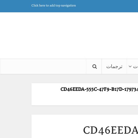
Click here to add top navigation
ت
ترجمات
CD46EEDA-555C-47F9-B17D-17973
CD46EEDA-