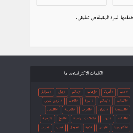
دامها المرة المقبلة في تعليقي.
الكلمات الأكثر استخداما
أدب
أمريكا
إرهاب
إسلام
إيران
اسرائيل
اكتئاب
الإسلام
الثورة
الحب
الربيع العربي
السعودية
العراق
العرب
العربية
القدس
النكبة
الهند
الولايات المتحدة
تاريخ
ترجمة
تكنولوجيا
تونس
ثورة
جوجل
حب
حرب