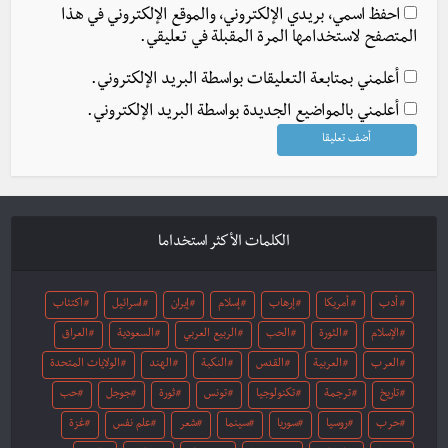
احفظ اسمي، بريدي الإلكتروني، والموقع الإلكتروني في هذا
المتصفح لاستخدامها المرة المقبلة في تعليقي.
أعلمني بمتابعة التعليقات بواسطة البريد الإلكتروني.
أعلمني بالمواضيع الجديدة بواسطة البريد الإلكتروني.
الكلمات الأكثر استخداما
أدب
أمريكا
إرهاب
إسلام
إيران
اسرائيل
اكتئاب
الإسلام
الثورة
الحب
الربيع العربي
السعودية
العراق
العرب
العربية
القدس
النكبة
الهند
الولايات المتحدة
تاريخ
ترجمة
تكنولوجيا
تونس
ثورة
جوجل
حب
حرب
روسيا
سوريا
سينما
شعر
علم نفس
غزة