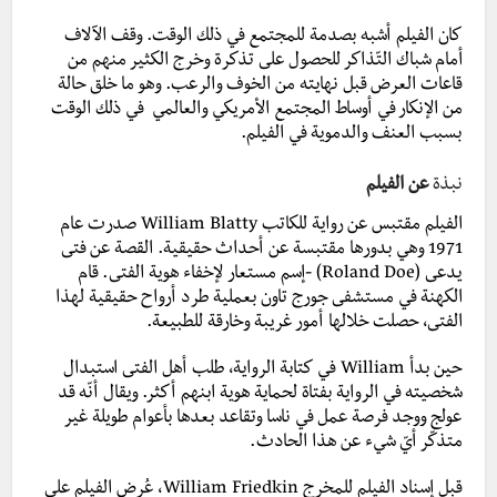
كان الفيلم أشبه بصدمة للمجتمع في ذلك الوقت. وقف الآلاف
أمام شباك التّذاكر للحصول على تذكرة وخرج الكثير منهم من
قاعات العرض قبل نهايته من الخوف والرعب.
وهو ما خلق حالة
من الإنكار في أوساط المجتمع الأمريكي والعالمي في ذلك الوقت
بسبب العنف والدموية في الفيلم.
نبذة
عن الفيلم
الفيلم مقتبس عن رواية للكاتب William Blatty صدرت عام
1971 وهي بدورها مقتبسة عن أحداث حقيقية. القصة عن فتى
يدعى (Roland Doe) -إسم مستعار لإخفاء هوية الفتى. قام
الكهنة في مستشفى جورج تاون بعملية طرد أرواح حقيقية لهذا
الفتى، حصلت خلالها أمور غريبة وخارقة للطبيعة.
حين بدأ William في كتابة الرواية، طلب أهل الفتى استبدال
شخصيته في الرواية بفتاة لحماية هوية ابنهم أكثر. ويقال أنّه قد
عولج ووجد فرصة عمل في ناسا وتقاعد بعدها بأعوام طويلة غير
متذكّر أيّ شيء عن هذا الحادث.
قبل إسناد الفيلم للمخرج William Friedkin، عُرض الفيلم على