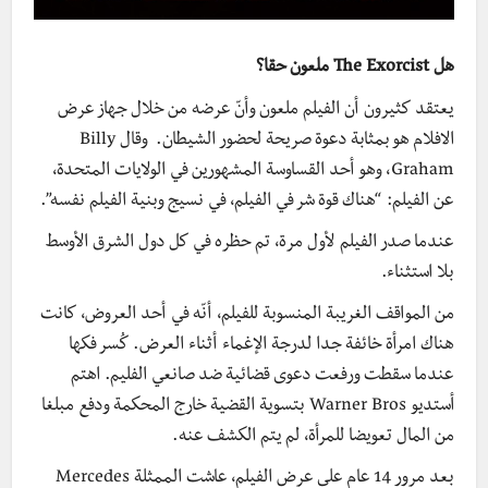
هل The Exorcist ملعون حقا؟
يعتقد كثيرون أن الفيلم ملعون وأنّ عرضه من خلال جهاز عرض
الافلام هو بمثابة دعوة صريحة لحضور الشيطان. وقال Billy
Graham، وهو أحد القساوسة المشهورين في الولايات المتحدة،
عن الفيلم: “هناك قوة شر في الفيلم، في نسيج وبنية الفيلم نفسه”.
عندما صدر الفيلم لأول مرة، تم حظره في كل دول الشرق الأوسط
بلا استثناء.
من المواقف الغريبة المنسوبة للفيلم، أنّه في أحد العروض، كانت
هناك امرأة خائفة جدا لدرجة الإغماء أثناء العرض. كُسر فكها
عندما سقطت ورفعت دعوى قضائية ضد صانعي الفليم. اهتم
أستديو Warner Bros بتسوية القضية خارج المحكمة ودفع مبلغا
من المال تعويضا للمرأة، لم يتم الكشف عنه.
بعد مرور 14 عام على عرض الفيلم، عاشت الممثلة Mercedes