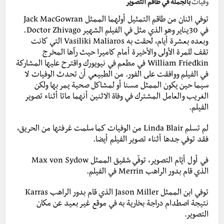
وفيات
بالجملة في طاقم التصوير
توفي اثنان من طاقم التمثيل أولهما الممثل Jack MacGowran
في 30يناير وهو الذي مثل في الفيلم الشهير Doctor Zhivago.
وبعده بعشرة أيام، لحقت به Vasiliki Maliaros التي كانت
تقف للمرة الأولى والأخيرة أمام كاميرا حيث رآها المخرج
William Friedkin في مطعم في نيويورك واقترح عليها المشاركة
في الفيلم ووافقت على الفور.
من الطبيعي أن تحدث الوفيات لا
سيما حين يكون الممثل مسنا أو لمشاكل صحية يمر بها
ولكن
الغريب والعامل المشترك في وفاة الاثنين أنهما ماتا أثناء تصوير
الفيلم.
لم تسلم Linda Blair من الوفيات كما سلمت غرفتها من الحريق،
فقد توفي جدها أثناء تصوير الفيلم أيضا.
في أول أيّام التصوير، توفّي شقيق الممثل Max von Sydow
الذي قام بدور الراهب Merrin في الفيلم.
توفي ابن الممثل Jason Miller الذي قام بدور الراهب Karras
نتيجة اصطدام دراجة بخارية به في موقع غير بعيد عن مكان
التصوير.