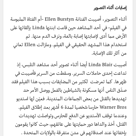
إصابات أثناء التصوير
أثناء التصوير، أصيبت الفنانة Ellen Burstyn -أم الفتاة الملبوسة
في الفيلم- في أحد المشاهد حين قامت ابنتها Linda بإلقائها على
الأرض مما أدى لإصابتها إصابة بالغة، ونزف الدم منها. تم
استخدام هذا المشهد الحقيقي في الفيلم. ومازالت Ellen تعاني
من آثار تلك الإصابة.
أصيبت Linda Blair أيضا أثناء تصوير أحد مشاهد التلبس، إذ
تداعت إحدى حاملات
السرير. وسقطت من السرير فأصيبت في
ظهرها. كما
تعرضت لكثير من المضايقات بسبب هذا الفيلم فقد
صدّق الناس أنها مسكونة بالشياطين بالفعل ووصل الأمر حد
تهديدها بالقتل من بعض الجماعات المتدينة. فعيّن لها
استديو
Warner Bros حارسا شخصيا لمدة 6 أشهر بعد إطلاق الفيلم.
وعندما توقف الأستديو عن الدفع للحارس وتواصلت تهديدات
القتل، أخذ والداها دور حمايتها على عاتقهم، حيث كانوا يقومون
بإخفائها عند اصدقائهم في مدن متفرقة بالولايات المتحدة .