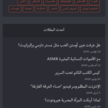
فرنسا
فلسطين
فوتوغرافيا
فيسبوك
قرطاس
لاجئ
محمود درويش
مريض نفسي
مصر
مقاومة
وحدة
يوميات
أحدث المقالات
هل عرفت جين أوستن الحب مثل مستر دارسي وإليزابيث؟
24 نوفمبر، 2021
سرّ الأصوات النسائية المثيرة ASMR
11 أغسطس، 2020
كيس الكتب النّائم تحت السرير
20 يوليو، 2020
الإنترنت المظلم وسر فيديو “حساء الغرفة الفارغة”
5 أبريل، 2018
لماذا أربكت المرأة المصرية هيرودوت؟
20 مارس، 2018