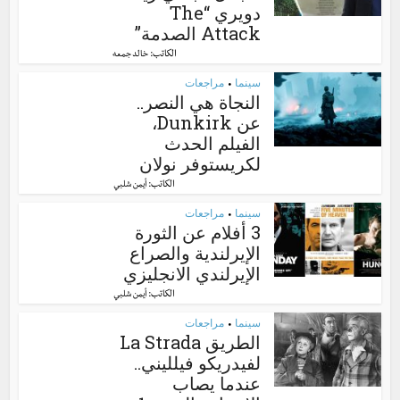
دويري “The
Attack الصدمة”
الكاتب:
خالد جمعه
سينما
مراجعات
•
النجاة هي النصر..
عن Dunkirk،
الفيلم الحدث
لكريستوفر نولان
الكاتب:
أيمن شلبي
سينما
مراجعات
•
3 أفلام عن الثورة
الإيرلندية والصراع
الإيرلندي الانجليزي
الكاتب:
أيمن شلبي
سينما
مراجعات
•
الطريق La Strada
لفيدريكو فيلليني..
عندما يصاب