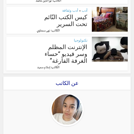
الكاتب:
نور الدّين محمّد
أدب
أدب وثقافة
•
كيس الكتب النّائم
تحت السرير
الكاتب:
نهى سعداوي
تكنولوجيا
الإنترنت المظلم
وسر فيديو “حساء
الغرفة الفارغة”
الكاتب:
إسلام سعيد
عن الكاتب