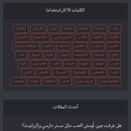
الكلمات الأكثر استخداما
أدب
أمريكا
إرهاب
إسلام
إيران
اسرائيل
اكتئاب
الإسلام
الثورة
الحب
الربيع العربي
السعودية
العراق
العرب
العربية
القدس
النكبة
الهند
الولايات المتحدة
تاريخ
ترجمة
تكنولوجيا
تونس
ثورة
جوجل
حب
حرب
روسيا
سوريا
سينما
شعر
علم نفس
غزة
فرنسا
فلسطين
فوتوغرافيا
فيسبوك
قرطاس
لاجئ
محمود درويش
مريض نفسي
مصر
مقاومة
وحدة
يوميات
أحدث المقالات
هل عرفت جين أوستن الحب مثل مستر دارسي وإليزابيث؟