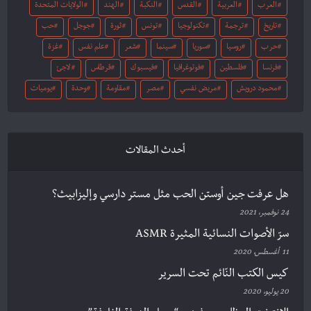
العرب
العربية
القدس
النكبة
الهند
الولايات المتحدة
تاريخ
ترجمة
تكنولوجيا
تونس
ثورة
جوجل
حب
حرب
روسيا
سوريا
سينما
شعر
علم نفس
غزة
فرنسا
فلسطين
فوتوغرافيا
فيسبوك
قرطاس
لاجئ
محمود درويش
مريض نفسي
مصر
مقاومة
وحدة
يوميات
أحدث المقالات
هل عرفت جين أوستن الحب مثل مستر دارسي وإليزابيث؟
24 نوفمبر، 2021
سرّ الأصوات النسائية المثيرة ASMR
11 أغسطس، 2020
كيس الكتب النّائم تحت السرير
20 يوليو، 2020