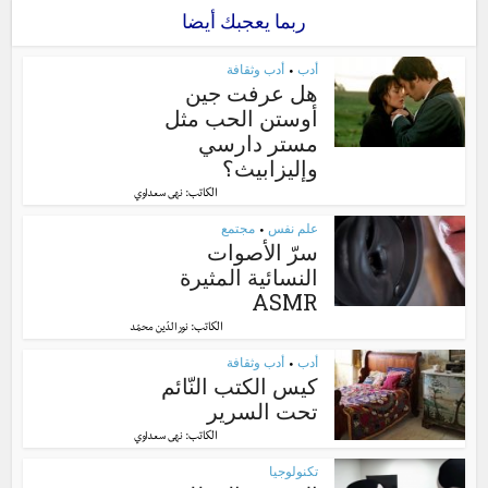
ربما يعجبك أيضا
أدب
أدب وثقافة
•
هل عرفت جين
أوستن الحب مثل
مستر دارسي
وإليزابيث؟
الكاتب:
نهى سعداوي
علم نفس
مجتمع
•
سرّ الأصوات
النسائية المثيرة
ASMR
الكاتب:
نور الدّين محمّد
أدب
أدب وثقافة
•
كيس الكتب النّائم
تحت السرير
الكاتب:
نهى سعداوي
تكنولوجيا