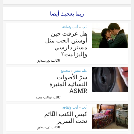
ربما يعجبك أيضا
أدب
أدب وثقافة
•
هل عرفت جين
أوستن الحب مثل
مستر دارسي
وإليزابيث؟
الكاتب:
نهى سعداوي
علم نفس
مجتمع
•
سرّ الأصوات
النسائية المثيرة
ASMR
الكاتب:
نور الدّين محمّد
أدب
أدب وثقافة
•
كيس الكتب النّائم
تحت السرير
الكاتب:
نهى سعداوي