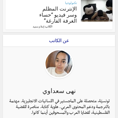
تكنولوجيا
الإنترنت المظلم
وسر فيديو “حساء
الغرفة الفارغة”
الكاتب:
إسلام سعيد
عن الكاتب
نهى سعداوي
تونسيّة، متحصلة على الماجستير في اللسانيات الانجليزية. مهتمة
بالترجمة ودعم المحتوى العربي. هاوية كتابة. مناصرة للقضية
الفلسطينية، لقضايا العرب والمسحوقين أينما كانوا.