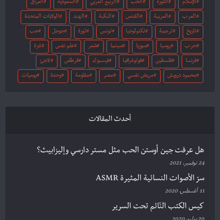
الإسلام
الثورة
الحب
الربيع العربي
السعودية
العراق
العرب
العربية
القدس
النكبة
الهند
الولايات المتحدة
تاريخ
ترجمة
تكنولوجيا
تونس
ثورة
جوجل
حب
حرب
روسيا
سوريا
سينما
شعر
علم نفس
غزة
فرنسا
فلسطين
فوتوغرافيا
فيسبوك
قرطاس
لاجئ
محمود درويش
مريض نفسي
مصر
مقاومة
وحدة
يوميات
أحدث المقالات
هل عرفت جين أوستن الحب مثل مستر دارسي وإليزابيث؟
24 نوفمبر، 2021
سرّ الأصوات النسائية المثيرة ASMR
11 أغسطس، 2020
كيس الكتب النّائم تحت السرير