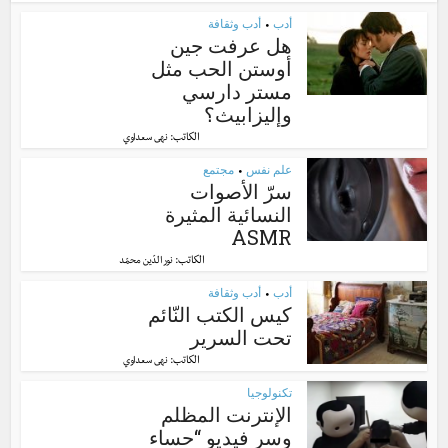
أدب
أدب وثقافة
•
هل عرفت جين
أوستن الحب مثل
مستر دارسي
وإليزابيث؟
الكاتب:
نهى سعداوي
علم نفس
مجتمع
•
سرّ الأصوات
النسائية المثيرة
ASMR
الكاتب:
نور الدّين محمّد
أدب
أدب وثقافة
•
كيس الكتب النّائم
تحت السرير
الكاتب:
نهى سعداوي
تكنولوجيا
الإنترنت المظلم
وسر فيديو “حساء