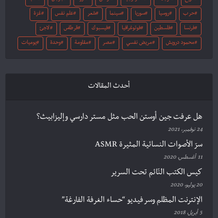
حرب
روسيا
سوريا
سينما
شعر
علم نفس
غزة
فرنسا
فلسطين
فوتوغرافيا
فيسبوك
قرطاس
لاجئ
محمود درويش
مريض نفسي
مصر
مقاومة
وحدة
يوميات
أحدث المقالات
هل عرفت جين أوستن الحب مثل مستر دارسي وإليزابيث؟
24 نوفمبر، 2021
سرّ الأصوات النسائية المثيرة ASMR
11 أغسطس، 2020
كيس الكتب النّائم تحت السرير
20 يوليو، 2020
الإنترنت المظلم وسر فيديو “حساء الغرفة الفارغة”
5 أبريل، 2018