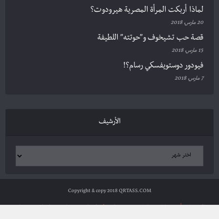
لماذا أربكت المرأة المصرية هيرودوت؟
20 مارس، 2018
قصة حب تشيخوف و”حوتته” اللطيفة
15 مارس، 2018
فيودور دوستويفسكي رسام؟!
7 مارس، 2018
الأرشيف
Copyright & copy 2018 QRTASS.COM
الرئيسية
أدب وثقافة
سياسة ومجتمع
علوم وتكنولوجيا
شخصيات
مراجعات
ترجمات