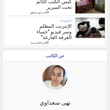
كيس الكتب النّائم
تحت السرير
الكاتب:
نهى سعداوي
تكنولوجيا
الإنترنت المظلم
وسر فيديو “حساء
الغرفة الفارغة”
الكاتب:
إسلام سعيد
عن الكاتب
نهى سعداوي