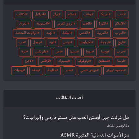
أدب
أمريكا
إرهاب
إسلام
إيران
اسرائيل
اكتئاب
الإسلام
الثورة
الحب
الربيع العربي
السعودية
العراق
العرب
العربية
القدس
النكبة
الهند
الولايات المتحدة
تاريخ
ترجمة
تكنولوجيا
تونس
ثورة
جوجل
حب
حرب
روسيا
سوريا
سينما
شعر
علم نفس
غزة
فرنسا
فلسطين
فوتوغرافيا
فيسبوك
قرطاس
لاجئ
محمود درويش
مريض نفسي
مصر
مقاومة
وحدة
يوميات
أحدث المقالات
هل عرفت جين أوستن الحب مثل مستر دارسي وإليزابيث؟
24 نوفمبر، 2021
سرّ الأصوات النسائية المثيرة ASMR