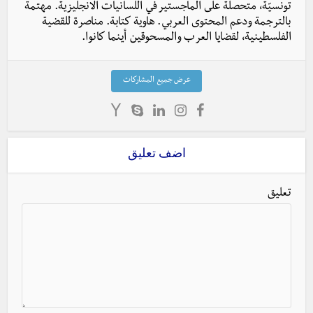
تونسيّة، متحصلة على الماجستير في اللسانيات الانجليزية. مهتمة
بالترجمة ودعم المحتوى العربي. هاوية كتابة. مناصرة للقضية
الفلسطينية، لقضايا العرب والمسحوقين أينما كانوا.
عرض جميع المشاركات
اضف تعليق
تعليق