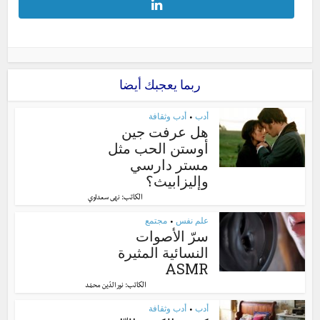
ربما يعجبك أيضا
أدب
أدب وثقافة
•
هل عرفت جين
أوستن الحب مثل
مستر دارسي
وإليزابيث؟
الكاتب:
نهى سعداوي
علم نفس
مجتمع
•
سرّ الأصوات
النسائية المثيرة
ASMR
الكاتب:
نور الدّين محمّد
أدب
أدب وثقافة
•