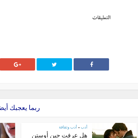
التعليقات
ربما يعجبك أيض
أدب
أدب وثقافة
•
هل عرفت جين أوستن