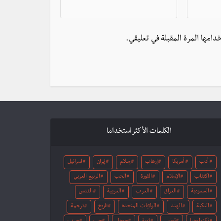
دامها المرة المقبلة في تعليقي.
الكلمات الأكثر استخداما
أدب
أمريكا
إرهاب
إسلام
إيران
اسرائيل
اكتئاب
الإسلام
الثورة
الحب
الربيع العربي
السعودية
العراق
العرب
العربية
القدس
النكبة
الهند
الولايات المتحدة
تاريخ
ترجمة