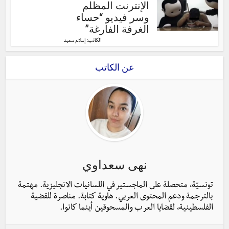
الإنترنت المظلم
وسر فيديو “حساء
الغرفة الفارغة”
الكاتب:
إسلام سعيد
عن الكاتب
نهى سعداوي
تونسيّة، متحصلة على الماجستير في اللسانيات الانجليزية. مهتمة
بالترجمة ودعم المحتوى العربي. هاوية كتابة. مناصرة للقضية
الفلسطينية، لقضايا العرب والمسحوقين أينما كانوا.