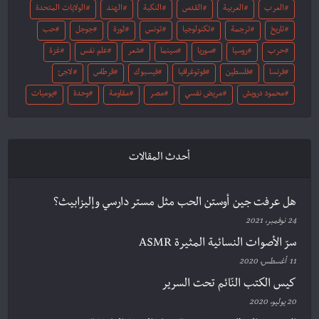
العرب
العربية
القدس
النكبة
الهند
الولايات المتحدة
تاريخ
ترجمة
تكنولوجيا
تونس
ثورة
جوجل
حب
حرب
روسيا
سوريا
سينما
شعر
علم نفس
غزة
فرنسا
فلسطين
فوتوغرافيا
فيسبوك
قرطاس
لاجئ
محمود درويش
مريض نفسي
مصر
مقاومة
وحدة
يوميات
أحدث المقالات
هل عرفت جين أوستن الحب مثل مستر دارسي وإليزابيث؟
24 نوفمبر، 2021
سرّ الأصوات النسائية المثيرة ASMR
11 أغسطس، 2020
كيس الكتب النّائم تحت السرير
20 يوليو، 2020