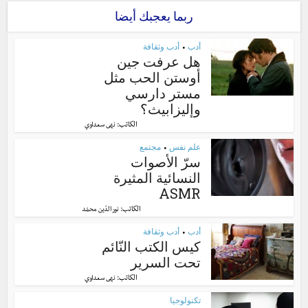
ربما يعجبك أيضا
أدب
أدب وثقافة
•
هل عرفت جين
أوستن الحب مثل
مستر دارسي
وإليزابيث؟
الكاتب:
نهى سعداوي
علم نفس
مجتمع
•
سرّ الأصوات
النسائية المثيرة
ASMR
الكاتب:
نور الدّين محمّد
أدب
أدب وثقافة
•
كيس الكتب النّائم
تحت السرير
الكاتب:
نهى سعداوي
تكنولوجيا