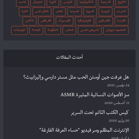
تاريخ
ترجمة
تكنولوجيا
تونس
ثورة
جوجل
حب
حرب
روسيا
سوريا
سينما
شعر
علم نفس
غزة
فرنسا
فلسطين
فوتوغرافيا
فيسبوك
قرطاس
لاجئ
محمود درويش
مريض نفسي
مصر
مقاومة
وحدة
يوميات
أحدث المقالات
هل عرفت جين أوستن الحب مثل مستر دارسي وإليزابيث؟
24 نوفمبر، 2021
سرّ الأصوات النسائية المثيرة ASMR
11 أغسطس، 2020
كيس الكتب النّائم تحت السرير
20 يوليو، 2020
الإنترنت المظلم وسر فيديو “حساء الغرفة الفارغة”