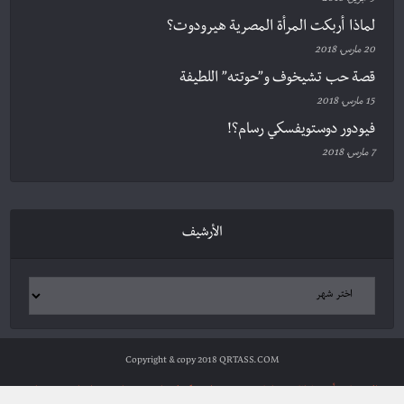
5 أبريل، 2018
لماذا أربكت المرأة المصرية هيرودوت؟
20 مارس، 2018
قصة حب تشيخوف و”حوتته” اللطيفة
15 مارس، 2018
فيودور دوستويفسكي رسام؟!
7 مارس، 2018
الأرشيف
Copyright & copy 2018 QRTASS.COM
الرئيسية
أدب وثقافة
سياسة ومجتمع
علوم وتكنولوجيا
شخصيات
مراجعات
ترجمات