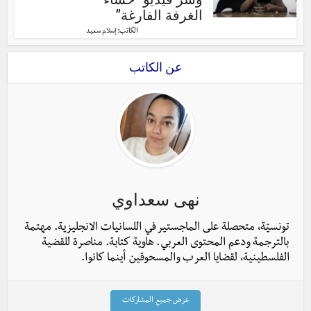
الغرفة الفارغة”
الكاتب:
إسلام سعيد
عن الكاتب
نهى سعداوي
تونسيّة، متحصلة على الماجستير في اللسانيات الانجليزية. مهتمة
بالترجمة ودعم المحتوى العربي. هاوية كتابة. مناصرة للقضية
الفلسطينية، لقضايا العرب والمسحوقين أينما كانوا.
عرض جميع المشاركات