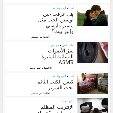
أدب
أدب وثقافة
•
هل عرفت جين
أوستن الحب مثل
مستر دارسي
وإليزابيث؟
الكاتب:
نهى سعداوي
علم نفس
مجتمع
•
سرّ الأصوات
النسائية المثيرة
ASMR
الكاتب:
نور الدّين محمّد
أدب
أدب وثقافة
•
كيس الكتب النّائم
تحت السرير
الكاتب:
نهى سعداوي
تكنولوجيا
الإنترنت المظلم
وسر فيديو “حساء