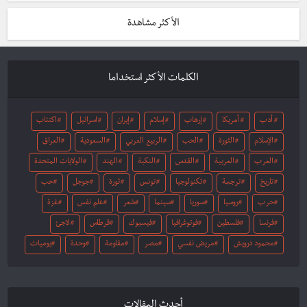
الأكثر مشاهدة
الكلمات الأكثر استخداما
أدب
أمريكا
إرهاب
إسلام
إيران
اسرائيل
اكتئاب
الإسلام
الثورة
الحب
الربيع العربي
السعودية
العراق
العرب
العربية
القدس
النكبة
الهند
الولايات المتحدة
تاريخ
ترجمة
تكنولوجيا
تونس
ثورة
جوجل
حب
حرب
روسيا
سوريا
سينما
شعر
علم نفس
غزة
فرنسا
فلسطين
فوتوغرافيا
فيسبوك
قرطاس
لاجئ
محمود درويش
مريض نفسي
مصر
مقاومة
وحدة
يوميات
أحدث المقالات