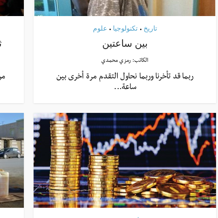
تاريخ
تكنولوجيا
علوم
•
•
بين ساعتين
ث
الكاتب:
رمزي محمدي
ربما قد تأخرنا وربما نحاول التقدم مرة أخرى بين
من
ساعة...