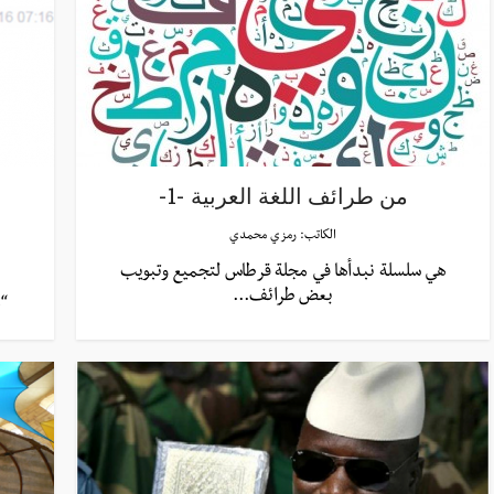
ﻣﻦ ﻃﺮﺍﺋﻒ ﺍﻟﻠﻐﺔ العربية -1-
الكاتب:
رمزي محمدي
هي سلسلة نبدأها في مجلة قرطاس لتجميع وتبويب
بعض طرائف...
“م