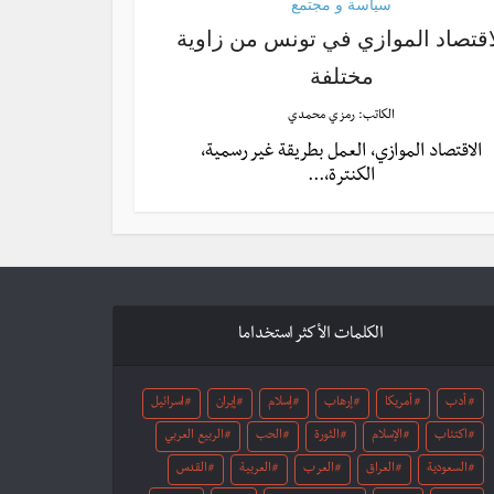
سياسة و مجتمع
اقتصاد الموازي في تونس من زاوية
مختلفة
الكاتب:
رمزي محمدي
الاقتصاد الموازي، العمل بطريقة غير رسمية،
الكنترة،...
الكلمات الأكثر استخداما
أدب
أمريكا
إرهاب
إسلام
إيران
اسرائيل
اكتئاب
الإسلام
الثورة
الحب
الربيع العربي
السعودية
العراق
العرب
العربية
القدس