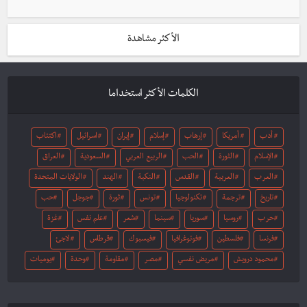
الأكثر مشاهدة
الكلمات الأكثر استخداما
أدب
أمريكا
إرهاب
إسلام
إيران
اسرائيل
اكتئاب
الإسلام
الثورة
الحب
الربيع العربي
السعودية
العراق
العرب
العربية
القدس
النكبة
الهند
الولايات المتحدة
تاريخ
ترجمة
تكنولوجيا
تونس
ثورة
جوجل
حب
حرب
روسيا
سوريا
سينما
شعر
علم نفس
غزة
فرنسا
فلسطين
فوتوغرافيا
فيسبوك
قرطاس
لاجئ
محمود درويش
مريض نفسي
مصر
مقاومة
وحدة
يوميات