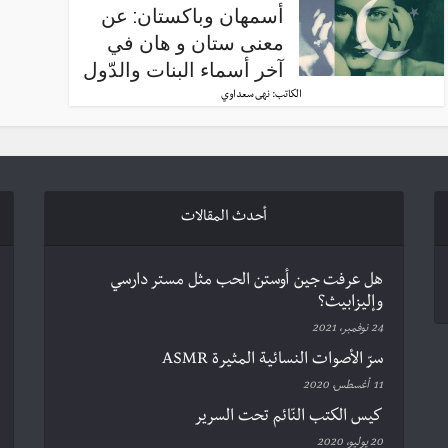
أسمهان وباكستان: عن
معنى ستان و هان في
آخر أسماء البنات والدّول
الكاتب:
نهى سعداوي
أحدث المقالات
هل عرفت جين أوستن الحب مثل مستر دارسي
وإليزابيث؟
24 نوفمبر، 2021
سرّ الأصوات النسائية المثيرة ASMR
11 أغسطس، 2020
كيس الكتب النّائم تحت السرير
20 يوليو، 2020