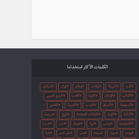
الكلمات الأكثر استخداما
أدب
أمريكا
إرهاب
إسلام
إيران
اسرائيل
اكتئاب
الإسلام
الثورة
الحب
الربيع العربي
السعودية
العراق
العرب
العربية
القدس
النكبة
الهند
الولايات المتحدة
تاريخ
ترجمة
تكنولوجيا
تونس
ثورة
جوجل
حب
حرب
روسيا
سوريا
سينما
شعر
علم نفس
غزة