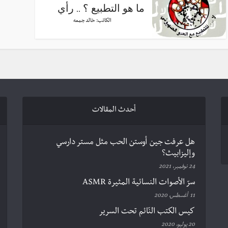
ما هو التطبيع ؟ .. رأي
الكاتب:
خالد جمعه
أحدث المقالات
هل عرفت جين أوستن الحب مثل مستر دارسي
وإليزابيث؟
24 نوفمبر، 2021
سرّ الأصوات النسائية المثيرة ASMR
11 أغسطس، 2020
كيس الكتب النّائم تحت السرير
20 يوليو، 2020