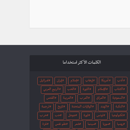
الكلمات الأكثر استخداما
أدب
أمريكا
إرهاب
إسلام
إيران
اسرائيل
اكتئاب
الإسلام
الثورة
الحب
الربيع العربي
السعودية
العراق
العرب
العربية
القدس
النكبة
الهند
الولايات المتحدة
تاريخ
ترجمة
تكنولوجيا
تونس
ثورة
جوجل
حب
حرب
روسيا
سوريا
سينما
شعر
علم نفس
غزة